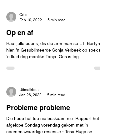
Crito
Feb 10, 2022
5 min read
Op en af
Haai julle ouens, dis die arm man se L.I. Bertyn
hier. ’n Gesublimeerde Sonja Verbeek op soek na
’n fluid dog manlike Tanja. Ons is tog...
Uitmelkbos
Jan 26, 2022
5 min read
Probleme probleme
Die hoop het toe nie beskaam nie. Rapport het
afgelope Sondag vorendag gekom met ’n
noemenswaardige resensie - Trisa Hugo se
skrywe oor...