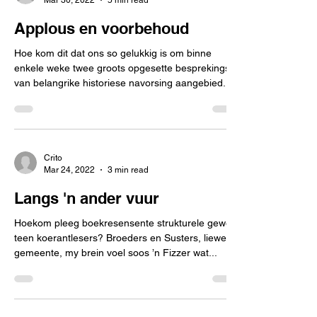
Applous en voorbehoud
Hoe kom dit dat ons so gelukkig is om binne
enkele weke twee groots opgesette besprekings
van belangrike historiese navorsing aangebied...
Crito
Mar 24, 2022
3 min read
Langs 'n ander vuur
Hoekom pleeg boekresensente strukturele geweld
teen koerantlesers? Broeders en Susters, liewe
gemeente, my brein voel soos ’n Fizzer wat...