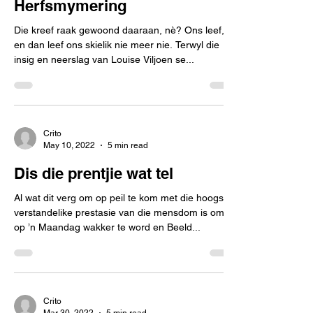
Herfsmymering
Die kreef raak gewoond daaraan, nè? Ons leef,
en dan leef ons skielik nie meer nie. Terwyl die
insig en neerslag van Louise Viljoen se...
Crito
May 10, 2022
5 min read
Dis die prentjie wat tel
Al wat dit verg om op peil te kom met die hoogste
verstandelike prestasie van die mensdom is om
op ’n Maandag wakker te word en Beeld...
Crito
Mar 30, 2022
5 min read