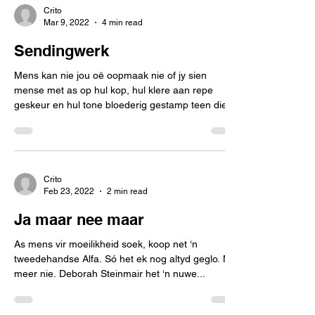
Crito
Mar 9, 2022
4 min read
Sendingwerk
Mens kan nie jou oë oopmaak nie of jy sien
mense met as op hul kop, hul klere aan repe
geskeur en hul tone bloederig gestamp teen die...
Crito
Feb 23, 2022
2 min read
Ja maar nee maar
As mens vir moeilikheid soek, koop net ‘n
tweedehandse Alfa. Só het ek nog altyd geglo. Nie
meer nie. Deborah Steinmair het ‘n nuwe...