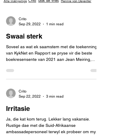
Crito
Izak de Vries
Alle inskrywings
Hennie van Deventer
Crito
Sep 29, 2022
1 min read
Swaai sterk
Soveel as wat ek saamstem met die toekenning
van KykNet en Rapport se pryse vir die beste
boekresensente van 2021 aan Jean Meiring,...
Crito
Sep 22, 2022
3 min read
Irritasie
Ja, die kat kom terug. Lekker lang vakansie.
Rustige dae met die Suid-Afrikaanse
ambassadepersoneel terwyl ek probeer om my