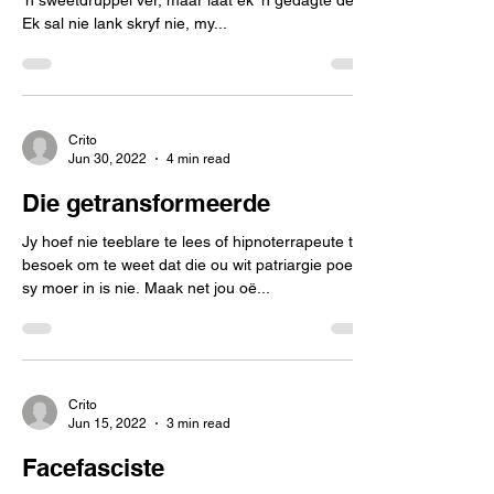
’n sweetdruppel ver, maar laat ek ’n gedagte deel.
Ek sal nie lank skryf nie, my...
Crito
Jun 30, 2022
4 min read
Die getransformeerde
Jy hoef nie teeblare te lees of hipnoterrapeute te
besoek om te weet dat die ou wit patriargie poer in
sy moer in is nie. Maak net jou oë...
Crito
Jun 15, 2022
3 min read
Facefasciste