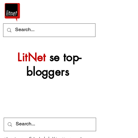
LitNet
se top-
bloggers
Nog top-bloggers sal
mettertyd by hierdie
argief gevoeg word.