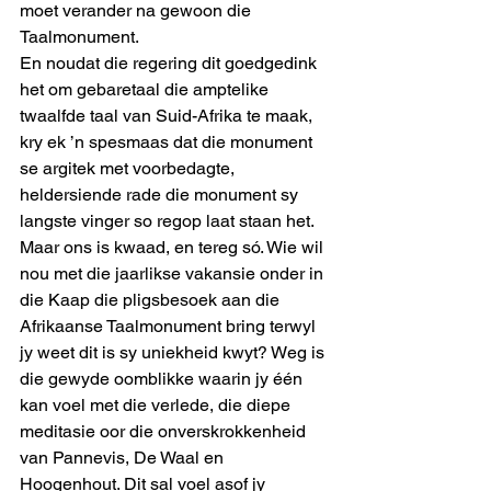
moet verander na gewoon die 
Taalmonument. 
En noudat die regering dit goedgedink 
het om gebaretaal die amptelike 
twaalfde taal van Suid-Afrika te maak, 
kry ek ’n spesmaas dat die monument 
se argitek met voorbedagte, 
heldersiende rade die monument sy 
langste vinger so regop laat staan het. 
Maar ons is kwaad, en tereg só. Wie wil 
nou met die jaarlikse vakansie onder in 
die Kaap die pligsbesoek aan die 
Afrikaanse Taalmonument bring terwyl 
jy weet dit is sy uniekheid kwyt? Weg is 
die gewyde oomblikke waarin jy één 
kan voel met die verlede, die diepe 
meditasie oor die onverskrokkenheid 
van Pannevis, De Waal en 
Hoogenhout. Dit sal voel asof jy 