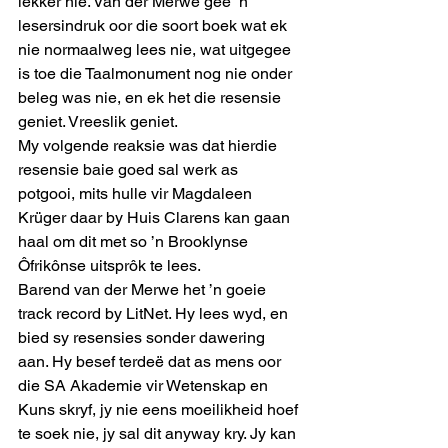
lekker nie. Van der Merwe gee ’n 
lesersindruk oor die soort boek wat ek 
nie normaalweg lees nie, wat uitgegee 
is toe die Taalmonument nog nie onder 
beleg was nie, en ek het die resensie 
geniet. Vreeslik geniet. 
My volgende reaksie was dat hierdie 
resensie baie goed sal werk as 
potgooi, mits hulle vir Magdaleen 
Krüger daar by Huis Clarens kan gaan 
haal om dit met so ’n Brooklynse 
Ôfrikônse uitsprôk te lees. 
Barend van der Merwe het ’n goeie 
track record by LitNet. Hy lees wyd, en 
bied sy resensies sonder dawering 
aan. Hy besef terdeë dat as mens oor 
die SA Akademie vir Wetenskap en 
Kuns skryf, jy nie eens moeilikheid hoef 
te soek nie, jy sal dit anyway kry. Jy kan 