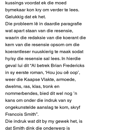
kussings voordat ek die moed 
bymekaar kon kry om verder te lees. 
Gelukkig dat ek het. 
Die probleem lê in daardie paragrafie 
wat apart staan van die resensie, 
waarin die redaksie van die koerant die 
kern van die resensie opsom om die 
koerantleser nuuskierig te maak sodat 
hy/sy die resensie sal lees. In hierdie 
geval lui dit “Al betrek Brian Fredericks 
in sy eerste roman, ‘Hou jou oë oop’, 
weer die Kaapse Vlakte, armoede, 
dwelms, ras, klas, tronk en 
nommerbendes, bied dit wel nog ’n 
kans om onder die indruk van sy 
ongekunstelde aanslag te kom, skryf 
Francois Smith”. 
Die indruk wat dit by my gewek het, is 
dat Smith dink die onderwerp is 