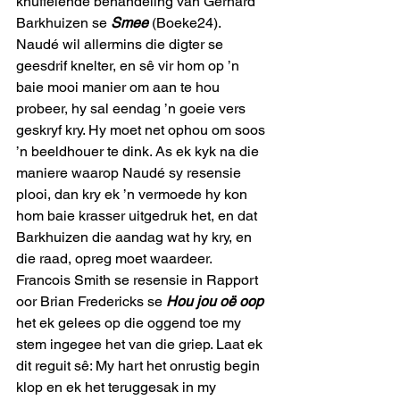
knuffelende behandeling van Gerhard 
Barkhuizen se 
Smee
 (Boeke24). 
Naudé wil allermins die digter se 
geesdrif knelter, en sê vir hom op ’n 
baie mooi manier om aan te hou 
probeer, hy sal eendag ’n goeie vers 
geskryf kry. Hy moet net ophou om soos 
’n beeldhouer te dink. As ek kyk na die 
maniere waarop Naudé sy resensie 
plooi, dan kry ek ’n vermoede hy kon 
hom baie krasser uitgedruk het, en dat 
Barkhuizen die aandag wat hy kry, en 
die raad, opreg moet waardeer. 
Francois Smith se resensie in Rapport 
oor Brian Fredericks se 
Hou jou oë oop 
het ek gelees op die oggend toe my 
stem ingegee het van die griep. Laat ek 
dit reguit sê: My hart het onrustig begin 
klop en ek het teruggesak in my 