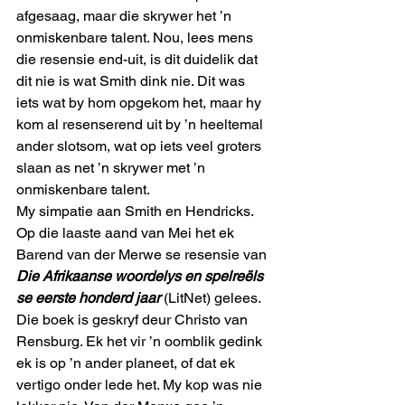
afgesaag, maar die skrywer het ’n 
onmiskenbare talent. Nou, lees mens 
die resensie end-uit, is dit duidelik dat 
dit nie is wat Smith dink nie. Dit was 
iets wat by hom opgekom het, maar hy 
kom al resenserend uit by ’n heeltemal 
ander slotsom, wat op iets veel groters 
slaan as net ’n skrywer met ’n 
onmiskenbare talent. 
My simpatie aan Smith en Hendricks. 
Op die laaste aand van Mei het ek 
Barend van der Merwe se resensie van 
Die Afrikaanse woordelys en spelreëls 
se eerste honderd jaar
 (LitNet) gelees. 
Die boek is geskryf deur Christo van 
Rensburg. Ek het vir ’n oomblik gedink 
ek is op ’n ander planeet, of dat ek 
vertigo onder lede het. My kop was nie 