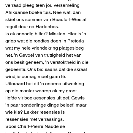
verraad pleeg teen jou versameling 
Afrikaanse boeke tuis. Nee wat, dan 
skiet ons sommer van Beaufort-Wes af 
reguit deur na Hartenbos. 
Is ek onnodig bitter? Miskien. Hier is ’n 
griep wat die rondtes doen in Pretoria 
wat my hele vriendekring platgesloeg 
het. ’n Gevoel van truttigheid het van 
ons besit geneem, ’n verstoktheid in die 
gebeente. Ons bid saans dat die skraal 
windjie oornag moet gaan lê. 
Uiteraard het dit ’n enorme uitwerking 
op die manier waarop ek my groot 
liefde vir boekresensies uitleef. Gewis 
’n paar sonderlinge dinge beleef, maar 
wie kla? Lekker resensies is 
ressensies met verrassings. 
Soos Charl-Pierre Naudé se 