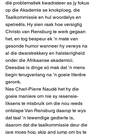
dié problematiek kwadrateer as jy fokus 
op die Akademie se knokploeg, die 
Taalkommissie en hul woordelys en 
spelreëls. Hy sien raak hoe versigtig 
Christo van Rensburg te werk gegaan 
het, en tog bespeur ek ’n mate van 
gesonde humor wanneer hy verwys na 
al die dwarstrekkery en halstarrigheid 
onder die Afrikaanse akademici. 
Deesdae is dinge só mak dat ’n mens 
begin terugverlang na ’n goeie literêre 
geronk. 
Nes Charl-Pierre Naudé het hy die 
goeie maniere om nie sy resensie-
liksens te misbruik om die nou reeds 
ontslape Van Rensburg daarop te wys 
dat taal ’n lewendige gedierte is, 
daarom dat die taalkommissie deur die 
jare moes hop, skip and jump om by te 