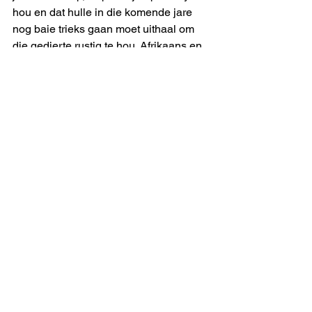
hou en dat hulle in die komende jare 
nog baie trieks gaan moet uithaal om 
die gedierte rustig te hou. Afrikaans en 
Kaaps, nuh? 
Toe ek nog op skool was, was daar 
twee dudes van Wessies wat gereeld 
baklei opgetel het op paarties, totdat ’n 
paar van Oos-Moot se seuns hulle 
zatgeslaan het. Adam Nel en Koos 
Blignaut was hul name. Adam en Koos 
het ’n ruk lank laag gelê en hul wonde 
gelek, en toe glo in die somermaande 
elke nou en dan die geveg Orange 
Grove en Norwood toe geneem om die 
Libanese fietskettingbendes aan te vat. 
Hoekom dink ek aan Adam en Koos? 
Omdat dit by my opkom dat as mens 
oor die Minister van Sport, Kuns en 