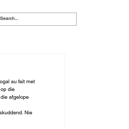
gal au fait met 
op die 
die afgelope 
dskuddend. Nie 