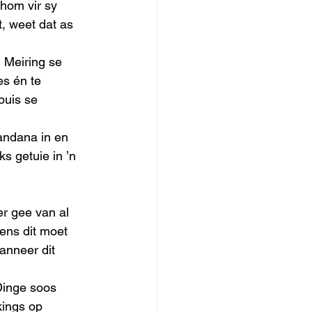
hom vir sy 
, weet dat as 
 Meiring se 
es én te 
buis se 
andana in en 
s getuie in ’n 
r gee van al 
ens dit moet 
anneer dit 
Dinge soos 
kings op 