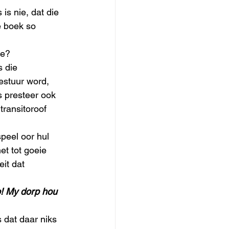
is nie, dat die 
e boek so 
ke? 
 die 
estuur word, 
s presteer ook 
transitoroof 
peel oor hul 
et tot goeie 
it dat 
! My dorp hou 