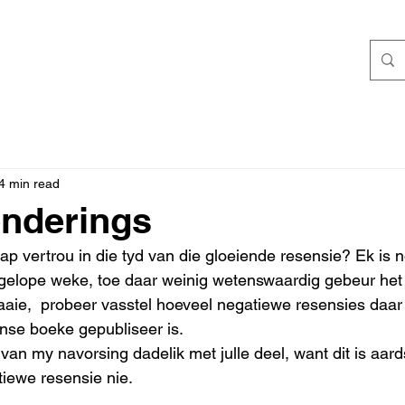
4 min read
onderings
p vertrou in die tyd van die gloeiende resensie? Ek is no
gelope weke, toe daar weinig wetenswaardig gebeur het 
aie,  probeer vasstel hoeveel negatiewe resensies daar 
anse boeke gepubliseer is. 
 van my navorsing dadelik met julle deel, want dit is aar
tiewe resensie nie. 