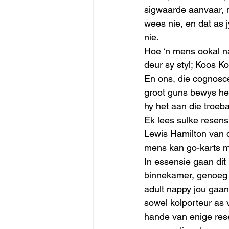
sigwaarde aanvaar, 
wees nie, en dat as j
nie. 
Hoe ‘n mens ookal na
deur sy styl; Koos K
En ons, die cognosce
groot guns bewys het
hy het aan die troeb
Ek lees sulke resens
Lewis Hamilton van di
mens kan go-karts me
In essensie gaan dit 
binnekamer, genoeg s
adult nappy jou gaan 
sowel kolporteur as v
hande van enige rese