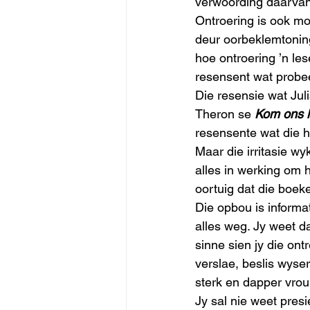
verwoording daarvan
Ontroering is ook mo
deur oorbeklemtoning
hoe ontroering ’n le
resensent wat probee
Die resensie wat Jul
Theron se 
Kom ons 
resensente wat die h
Maar die irritasie wy
alles in werking om 
oortuig dat die boeke
Die opbou is informat
alles weg. Jy weet da
sinne sien jy die on
verslae, beslis wyse
sterk en dapper vrou.
Jy sal nie weet presi