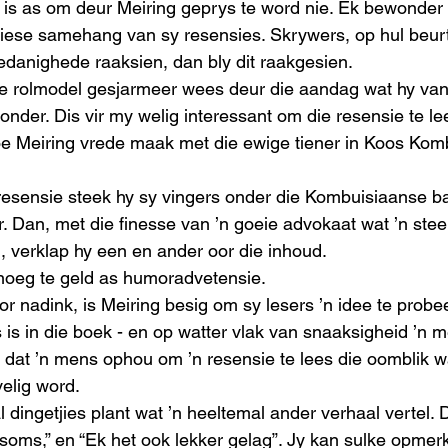
 is as om deur Meiring geprys te word nie. Ek bewonder 
ogiese samehang van sy resensies. Skrywers, op hul beurt
edanighede raaksien, dan bly dit raakgesien. 
e rolmodel gesjarmeer wees deur die aandag wat hy van
onder. Dis vir my welig interessant om die resensie te le
e Meiring vrede maak met die ewige tiener in Koos Kom
 resensie steek hy sy vingers onder die Kombuisiaanse b
er. Dan, met die finesse van ’n goeie advokaat wat ’n steek
, verklap hy een en ander oor die inhoud. 
enoeg te geld as humoradvetensie. 
 nadink, is Meiring besig om sy lesers ’n idee te probee
 is in die boek - en op watter vlak van snaaksigheid ’n m
 dat ’n mens ophou om ’n resensie te lees die oomblik w
elig word.  
 dingetjies plant wat ’n heeltemal ander verhaal vertel. 
, soms,” en “Ek het ook lekker gelag”. Jy kan sulke opmer