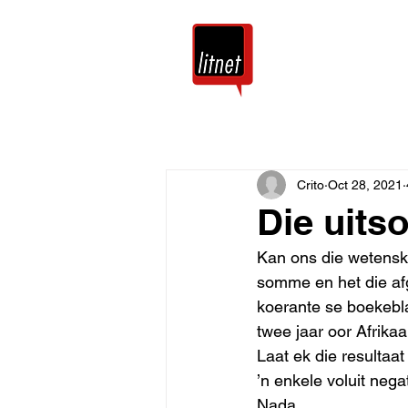
Tuis
Blog
Crito
Oct 28, 2021
Die uits
Kan ons die wetenska
somme en het die af
koerante se boekebla
twee jaar oor Afrika
Laat ek die resultaat
’n enkele voluit nega
Nada. 