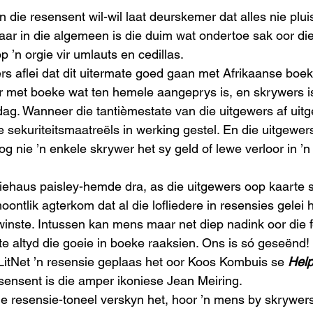
n die resensent wil-wil laat deurskemer dat alles nie pluis 
Maar in die algemeen is die duim wat ondertoe sak oor di
p ’n orgie vir umlauts en cedillas. 
rs aflei dat dit uitermate goed gaan met Afrikaanse boe
 met boeke wat ten hemele aangeprys is, en skrywers is
ag. Wanneer die tantièmestate van die uitgewers af uitg
 sekuriteitsmaatreëls in werking gestel. En die uitgewer
og nie ’n enkele skrywer het sy geld of lewe verloor in ’n 
ehaus paisley-hemde dra, as die uitgewers oop kaarte s
oontlik agterkom dat al die lofliedere in resensies gelei h
winste. Intussen kan mens maar net diep nadink oor die fe
e altyd die goeie in boeke raaksien. Ons is só geseënd! 
 LitNet ’n resensie geplaas het oor Koos Kombuis se 
Help
esensent is die amper ikoniese Jean Meiring.