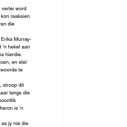
 verlei word 
 kon raaksien 
van die 
 Erika Murray-
t ’n hekel aan 
s hierdie. 
oen, en stel 
 woorde te 
 stroop dit 
maar langs die 
oontlik 
eron is ’n 
as jy nie die 