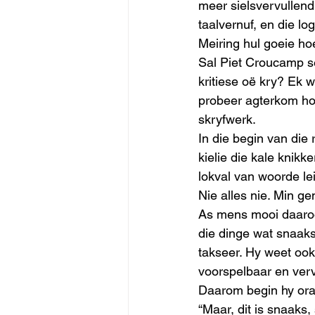
meer sielsvervullend
taalvernuf, en die l
Meiring hul goeie ho
Sal Piet Croucamp s
kritiese oë kry? Ek w
probeer agterkom ho
skryfwerk. 
In die begin van die
kielie die kale knikk
lokval van woorde lei
Nie alles nie. Min g
As mens mooi daaroor
die dinge wat snaaks
takseer. Hy weet ook
voorspelbaar en verv
Daarom begin hy oral
“Maar, dit is snaaks