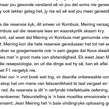
maar jou gesonde verstand sê vir jou dat soms nie gere
y ook lekker gelag het, jy nie wil sê wat jou meer gereel
 die resensie kyk, dit smeer vir Kombuis. Meiring versa
ombuis sal die resensie lees en waarskynlik skaam kry. 
nti, sal weet dat Meiring vir Kombuis met gemomde vrien
. Meiring kon die hele resensie gereduseer het tot net 
adoer se goegemeente ook ’n sein gegee dat Koos steeds
ies met ’n groot mate van afstandigheid. Ek weet Jean Me
e resepsiologie, en uit die dinge wat hy sê, kan ek aflei 
t F1 vergelyk nie.  
hier oor ’n vrot boek wat tog, vir daardie onbewaakte oom
kop het om mens van fatsoenlikheid te laat vergeet en t
red. As resensie is dit ’n verfynde intellektuele oefening.
erdoemer. Teleurstelling is ’n baie moeilike emosionele sl
nsent; Jean Meiring het ’n baie vindingryke oplossing ge