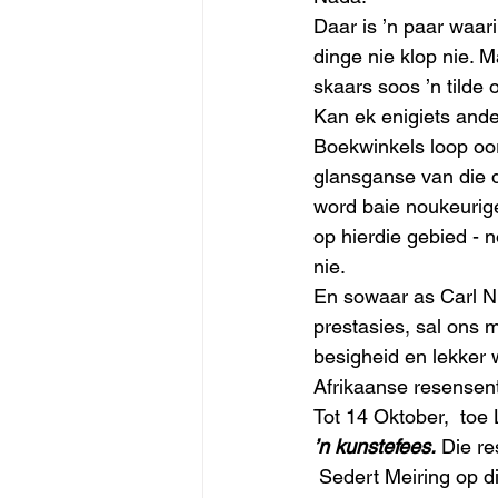
Daar is ’n paar waari
dinge nie klop nie. 
skaars soos ’n tilde o
Kan ek enigiets ande
Boekwinkels loop oor
glansganse van die d
word baie noukeurige
op hierdie gebied - n
nie. 
En sowaar as Carl Ni
prestasies, sal ons m
besigheid en lekker 
Afrikaanse resensent
Tot 14 Oktober,  toe
’n kunstefees.
 Die r
 Sedert Meiring op die resensie-toneel verskyn het, hoor ’n mens by skrywers dat daar niks 