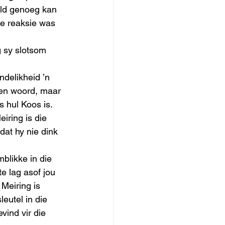
eld genoeg kan 
de reaksie was 
g sy slotsom 
delikheid ’n 
een woord, maar 
 hul Koos is. 
iring is die 
dat hy nie dink 
blikke in die 
e lag asof jou 
 Meiring is 
eutel in die 
vind vir die 