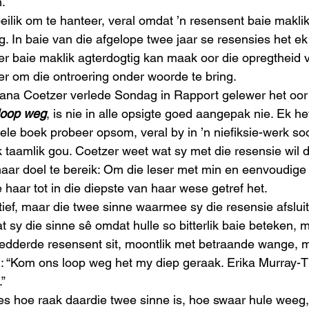
. 
eilik om te hanteer, veral omdat ’n resensent baie maklik
. In baie van die afgelope twee jaar se resensies het ek
ser baie maklik agterdogtig kan maak oor die opregtheid 
r om die ontroering onder woorde te bring. 
iana Coetzer verlede Sondag in Rapport gelewer het oor
loop weg
, is nie in alle opsigte goed aangepak nie. Ek he
ele boek probeer opsom, veral by in ’n niefiksie-werk soo
k taamlik gou. Coetzer weet wat sy met die resensie wil d
haar doel te bereik: Om die leser met min en eenvoudige
 haar tot in die diepste van haar wese getref het.  
ief, maar die twee sinne waarmee sy die resensie afsluit,
t sy die sinne sê omdat hulle so bitterlik baie beteken, 
tredderde resensent sit, moontlik met betraande wange, m
r: “Kom ons loop weg het my diep geraak. Erika Murray-Th
” 
es hoe raak daardie twee sinne is, hoe swaar hule weeg, 