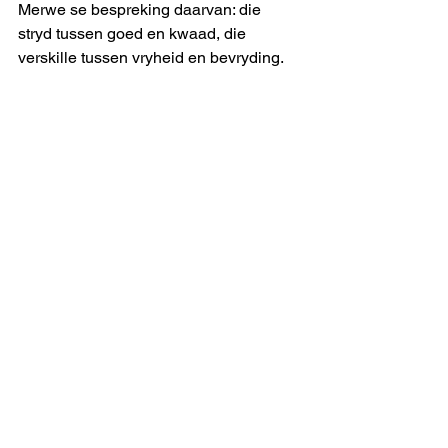
Merwe se bespreking daarvan: die 
stryd tussen goed en kwaad, die 
verskille tussen vryheid en bevryding.
Maar Du Plessis is ‘n skrywer van 
statuur, wat sy gegewe giet in ‘n 
jeugroman. Dit is vir my interessant dat 
Van der Merwe dit aan ‘n streng literêre 
oog onderwerp en uiteindelik bevind 
dat dit méér as net jeugroman is. En sy 
enigste kwelling oor die publikasie is 
dat Du Plessis vele perspektiewe (lees: 
wit en bruin) gee, maar nie die swart 
perspektief van die Matabele’s nie.
Ek kan my indink dat Fransjohan 
Pretorius ook hierdie roman sou kon 
bekyk uit die hoek van die historikus, 
en ek sal geld daarop wed dat hy geen 