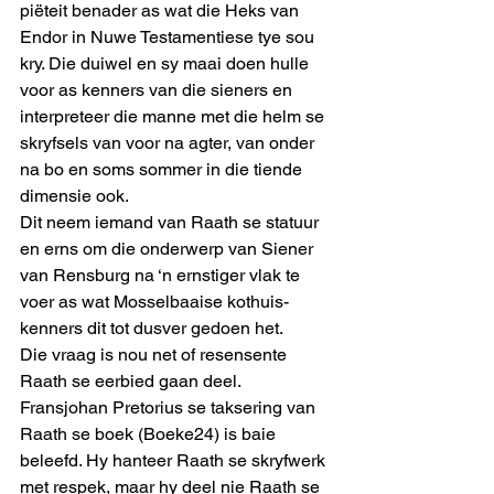
piëteit benader as wat die Heks van 
Endor in Nuwe Testamentiese tye sou 
kry. Die duiwel en sy maai doen hulle 
voor as kenners van die sieners en 
interpreteer die manne met die helm se 
skryfsels van voor na agter, van onder 
na bo en soms sommer in die tiende 
dimensie ook. 
Dit neem iemand van Raath se statuur 
en erns om die onderwerp van Siener 
van Rensburg na ‘n ernstiger vlak te 
voer as wat Mosselbaaise kothuis-
kenners dit tot dusver gedoen het. 
Die vraag is nou net of resensente 
Raath se eerbied gaan deel. 
Fransjohan Pretorius se taksering van 
Raath se boek (Boeke24) is baie 
beleefd. Hy hanteer Raath se skryfwerk 
met respek, maar hy deel nie Raath se 