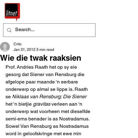
Crito
Jan 31, 2012
3 min read
Wie die twak raaksien
Prof. Andries Raath het op sy eie 
gesorg dat Siener van Rensburg die 
afgelope paar maande ‘n eerbare 
onderwerp op almal se lippe is. Raath 
se 
Niklaas van Rensburg: Die Siener
het ‘n bietjie 
gravitas
 verleen aan ‘n 
onderwerp wat voorheen met dieselfde 
semi-erns benader is as Nostradamus. 
Sowel Van Rensburg as Nostradamus 
word in geloofskringe met ewe min 