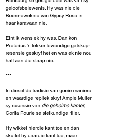
Rensburg se gesigte deel was van sy 
geloofsbelewenis. Hy was nie die 
Boere-eweknie van Gypsy Rose in 
haar karavaan nie.
Eintlik wens ek hy was. Dan kon 
Pretorius ‘n lekker lewendige gatskop-
resensie geskryf het en was ek nie nou 
half aan die slaap nie.
*** 
In dieselfde tradisie van goeie maniere 
en waardige repliek skryf Ampie Muller 
sy resensie van 
die geheime kamer
, 
Corlia Fourie se sielkundige riller.
Hy wikkel hierdie kant toe en dan 
skuifel hy daardie kant toe, maar 