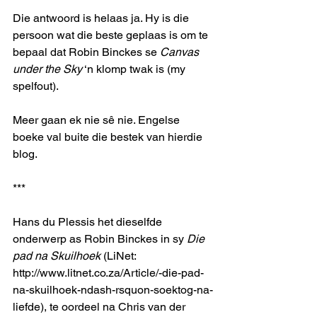
Die antwoord is helaas ja. Hy is die 
persoon wat die beste geplaas is om te 
bepaal dat Robin Binckes se 
Canvas 
under the Sky
 ‘n klomp twak is (my 
spelfout).
Meer gaan ek nie sê nie. Engelse 
boeke val buite die bestek van hierdie 
blog.
*** 
Hans du Plessis het dieselfde 
onderwerp as Robin Binckes in sy 
Die 
pad na Skuilhoek
 (LiNet: 
http://www.litnet.co.za/Article/-die-pad-
na-skuilhoek-ndash-rsquon-soektog-na-
liefde), te oordeel na Chris van der 