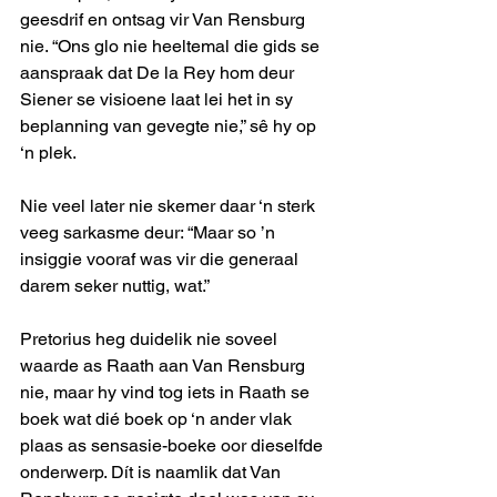
geesdrif en ontsag vir Van Rensburg 
nie. “Ons glo nie heeltemal die gids se 
aanspraak dat De la Rey hom deur 
Siener se visioene laat lei het in sy 
beplanning van gevegte nie,” sê hy op 
‘n plek. 
Nie veel later nie skemer daar ‘n sterk 
veeg sarkasme deur: “Maar so ’n 
insiggie vooraf was vir die generaal 
darem seker nuttig, wat.”
Pretorius heg duidelik nie soveel 
waarde as Raath aan Van Rensburg 
nie, maar hy vind tog iets in Raath se 
boek wat dié boek op ‘n ander vlak 
plaas as sensasie-boeke oor dieselfde 
onderwerp. Dít is naamlik dat Van 