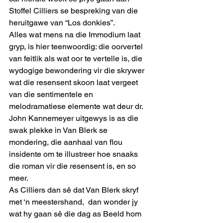
Stoffel Cilliers se bespreking van die 
heruitgawe van “Los donkies”.
Alles wat mens na die Immodium laat 
gryp, is hier teenwoordig: die oorvertel 
van feitlik als wat oor te vertelle is, die 
wydogige bewondering vir die skrywer 
wat die resensent skoon laat vergeet 
van die sentimentele en 
melodramatiese elemente wat deur dr. 
John Kannemeyer uitgewys is as die 
swak plekke in Van Blerk se 
mondering, die aanhaal van flou 
insidente om te illustreer hoe snaaks 
die roman vir die resensent is, en so 
meer.
As Cilliers dan sê dat Van Blerk skryf 
met ‘n meestershand,  dan wonder jy 
wat hy gaan sê die dag as Beeld hom 