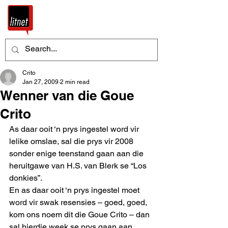
Crito
Jan 27, 2009
2 min read
Wenner van die Goue
Crito
As daar ooit ‘n prys ingestel word vir 
lelike omslae, sal die prys vir 2008 
sonder enige teenstand gaan aan die 
heruitgawe van H.S. van Blerk se “Los 
donkies”. 
En as daar ooit ‘n prys ingestel moet 
word vir swak resensies – goed, goed, 
kom ons noem dit die Goue Crito – dan 
sal hierdie week se prys gaan aan 