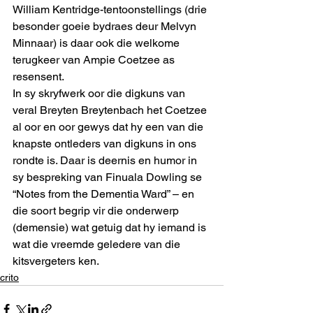
William Kentridge-tentoonstellings (drie 
besonder goeie bydraes deur Melvyn 
Minnaar) is daar ook die welkome 
terugkeer van Ampie Coetzee as 
resensent.
In sy skryfwerk oor die digkuns van 
veral Breyten Breytenbach het Coetzee 
al oor en oor gewys dat hy een van die 
knapste ontleders van digkuns in ons 
rondte is. Daar is deernis en humor in 
sy bespreking van Finuala Dowling se 
“Notes from the Dementia Ward” – en 
die soort begrip vir die onderwerp 
(demensie) wat getuig dat hy iemand is 
wat die vreemde geledere van die 
kitsvergeters ken.
crito