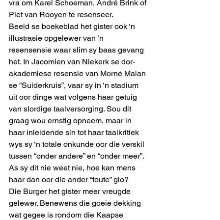
vra om Karel Schoeman, André Brink of 
Piet van Rooyen te resenseer. 
Beeld se boekeblad het gister ook ‘n 
illustrasie opgelewer van ‘n 
resensensie waar slim sy baas gevang 
het. In Jacomien van Niekerk se dor-
akademiese resensie van Morné Malan 
se “Suiderkruis”, vaar sy in ‘n stadium 
uit oor dinge wat volgens haar getuig 
van slordige taalversorging. Sou dit 
graag wou ernstig opneem, maar in 
haar inleidende sin tot haar taalkritiek 
wys sy ‘n totale onkunde oor die verskil 
tussen “onder andere” en “onder meer”. 
As sy dít nie weet nie, hoe kan mens 
haar dan oor die ander “foute” glo?
Die Burger het gister meer vreugde 
gelewer. Benewens die goeie dekking 
wat gegee is rondom die Kaapse 