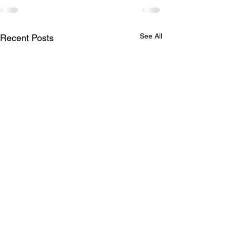
See All
Recent Posts
Irritasie
El anciano gooi