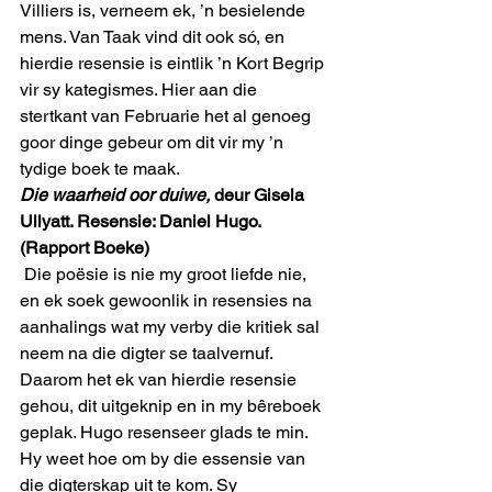
Villiers is, verneem ek, ’n besielende 
mens. Van Taak vind dit ook só, en 
hierdie resensie is eintlik ’n Kort Begrip 
vir sy kategismes. Hier aan die 
stertkant van Februarie het al genoeg 
goor dinge gebeur om dit vir my ’n 
tydige boek te maak. 
Die waarheid oor duiwe,
 deur Gisela 
Ullyatt. Resensie: Daniel Hugo. 
(Rapport Boeke)
 Die poësie is nie my groot liefde nie, 
en ek soek gewoonlik in resensies na 
aanhalings wat my verby die kritiek sal 
neem na die digter se taalvernuf. 
Daarom het ek van hierdie resensie 
gehou, dit uitgeknip en in my bêreboek 
geplak. Hugo resenseer glads te min. 
Hy weet hoe om by die essensie van 
die digterskap uit te kom. Sy 