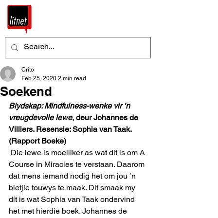
Crito
Feb 25, 2020
2 min read
Soekend
Blydskap: Mindfulness-wenke vir ’n 
vreugdevolle lewe
, deur Johannes de 
Villiers. Resensie: Sophia van Taak. 
(Rapport Boeke)
 Die lewe is moeiliker as wat dit is om A 
Course in Miracles te verstaan. Daarom 
dat mens iemand nodig het om jou ’n 
bietjie touwys te maak. Dit smaak my 
dít is wat Sophia van Taak ondervind 
het met hierdie boek. Johannes de 