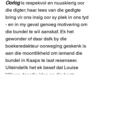
Oorlog
 is respekvol en nuuskierig oor 
die digter; haar lees van die gedigte 
bring vir ons insig oor sy plek in ons tyd 
- en in my geval genoeg motivering om 
die bundel te wil aanskaf. Ek het 
gewonder of daar dalk by die 
boekeredakteur oorweging geskenk is 
aan die moontlikheid om iemand die 
bundel in Kaaps te laat resenseer. 
Uiteindelik het ek besef dat Louise 
Viljoen daardie idee op die beste 
moontlike manier self beantwoord het.
crito