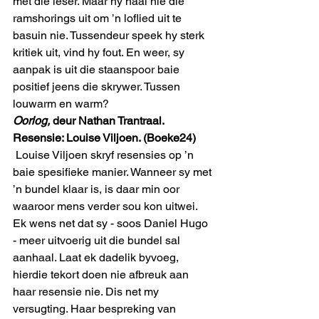
met die leser. Maar hy haal nie die 
ramshorings uit om ’n loflied uit te 
basuin nie. Tussendeur speek hy sterk 
kritiek uit, vind hy fout. En weer, sy 
aanpak is uit die staanspoor baie 
positief jeens die skrywer. Tussen 
louwarm en warm? 
Oorlog,
 deur Nathan Trantraal. 
Resensie: Louise Viljoen. (Boeke24)
 Louise Viljoen skryf resensies op ’n 
baie spesifieke manier. Wanneer sy met 
’n bundel klaar is, is daar min oor 
waaroor mens verder sou kon uitwei. 
Ek wens net dat sy - soos Daniel Hugo 
- meer uitvoerig uit die bundel sal 
aanhaal. Laat ek dadelik byvoeg, 
hierdie tekort doen nie afbreuk aan 
haar resensie nie. Dis net my 
versugting. Haar bespreking van 