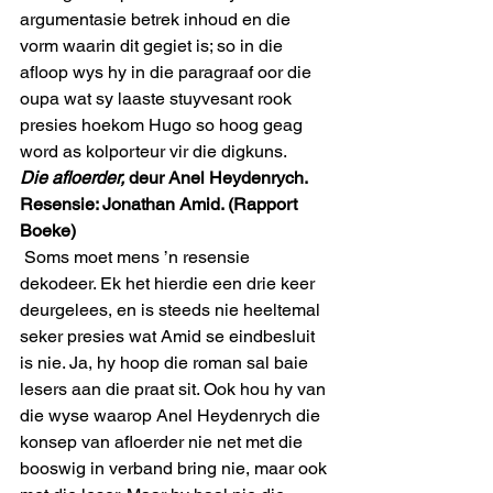
argumentasie betrek inhoud en die 
vorm waarin dit gegiet is; so in die 
afloop wys hy in die paragraaf oor die 
oupa wat sy laaste stuyvesant rook 
presies hoekom Hugo so hoog geag 
word as kolporteur vir die digkuns. 
Die afloerder,
 deur Anel Heydenrych. 
Resensie: Jonathan Amid. (Rapport 
Boeke)
 Soms moet mens ’n resensie 
dekodeer. Ek het hierdie een drie keer 
deurgelees, en is steeds nie heeltemal 
seker presies wat Amid se eindbesluit 
is nie. Ja, hy hoop die roman sal baie 
lesers aan die praat sit. Ook hou hy van 
die wyse waarop Anel Heydenrych die 
konsep van afloerder nie net met die 
booswig in verband bring nie, maar ook 