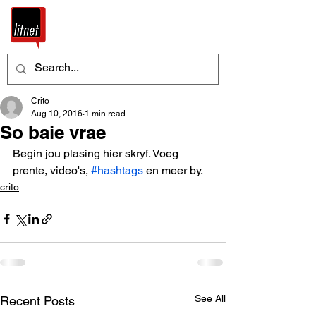
Crito
Aug 10, 2016
1 min read
So baie vrae
Begin jou plasing hier skryf. Voeg 
prente, video's, 
#hashtags
 en meer by.
crito
See All
Recent Posts