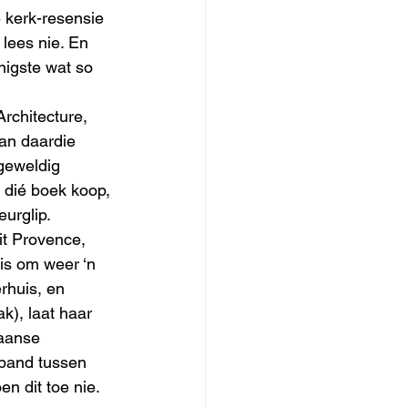
e kerk-resensie 
lees nie. En 
nigste wat so 
rchitecture, 
van daardie 
 geweldig 
 dié boek koop, 
urglip. 
t Provence, 
is om weer ‘n 
rhuis, en 
k), laat haar 
aanse 
rband tussen 
n dit toe nie.