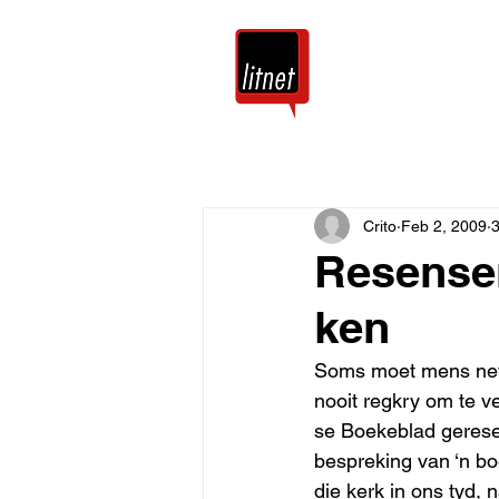
Tuis
Blog
Crito
Feb 2, 2009
3
Resensen
ken
Soms moet mens net g
nooit regkry om te 
se Boekeblad gerese
bespreking van ‘n bo
die kerk in ons tyd,