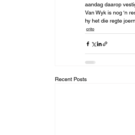
aandag daarop vesti
Van Wyk is nog ‘n r
hy het die regte joer
crito
Recent Posts