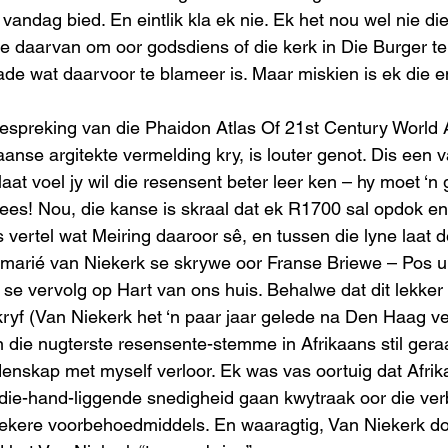
 vandag bied. En eintlik kla ek nie. Ek het nou wel nie di
ie daarvan om oor godsdiens of die kerk in Die Burger te 
ade wat daarvoor te blameer is. Maar miskien is ek die e
spreking van die Phaidon Atlas Of 21st Century World A
anse argitekte vermelding kry, is louter genot. Dis een 
at voel jy wil die resensent beter leer ken – hy moet ‘n
es! Nou, die kanse is skraal dat ek R1700 sal opdok en
 vertel wat Meiring daaroor sê, en tussen die lyne laat de
arié van Niekerk se skrywe oor Franse Briewe – Pos ui
 se vervolg op Hart van ons huis. Behalwe dat dit lekker 
skryf (Van Niekerk het ‘n paar jaar gelede na Den Haag ve
die nugterste resensente-stemme in Afrikaans stil geraa
enskap met myself verloor. Ek was vas oortuig dat Afrik
-die-hand-liggende snedigheid gaan kwytraak oor die ve
 sekere voorbehoedmiddels. En waaragtig, Van Niekerk doe