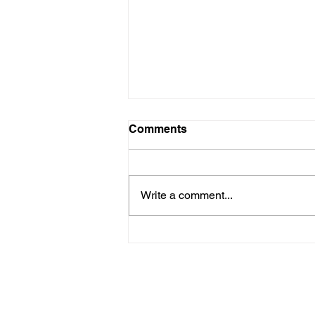
Swaai sterk
Comments
Soveel as wat ek saamstem met
die toekenning van KykNet en
Rapport se pryse vir die beste
Write a comment...
boekresensente van 2021 aan
Jean Meiring,...