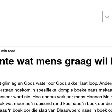
 min read
te wat mens graag wil 
limlag en Gods water oor Gods akker laat loop. Anders 
verstaan hoekom ‘n spesifieke klompie boeke naas mekaa
nseer word nie. Hoe anders verklaar mens Hannes Meir
ek wat meer as ‘n duisend rand kos naas ‘n boek oor die
 naas ‘n boek oor die slag van Blaauwberg naas ‘n boek 