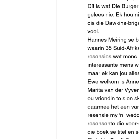
Dít is wat Die Burger
gelees nie. Ek hou n
dis die Dawkins-brig
voel.
Hannes Meiring se be
waarin 35 Suid-Afrika
resensies wat mens la
interessante mens we
maar ek kan jou alles
Ewe welkom is Annem
Marita van der Vyver
ou vriendin te sien 
daarmee het een van 
resensie my ‘n  wedd
resensente die voor
die boek se titel en