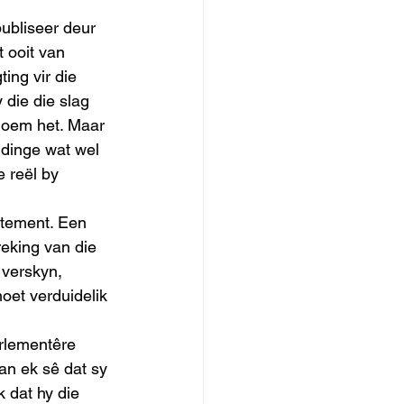
ubliseer deur 
 ooit van 
ing vir die 
 die die slag 
noem het. Maar 
 dinge wat wel 
 reël by 
rtement. Een 
eking van die 
 verskyn, 
oet verduidelik 
rlementêre 
an ek sê dat sy 
 dat hy die 