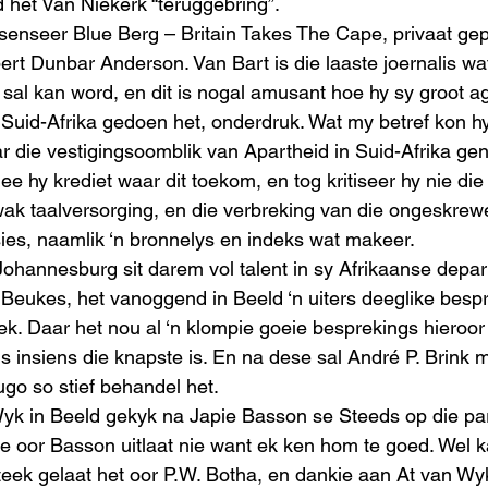
d het Van Niekerk “teruggebring”.
senseer Blue Berg – Britain ­Takes The Cape, privaat gep
rt Dunbar ­Anderson. Van Bart is die laaste joernalis wat
sal kan word, en dit is nogal amusant hoe hy sy groot agt
n Suid-Afrika gedoen het, onderdruk. Wat my betref kon hy
 die vestigingsoomblik van Apartheid in Suid-Afrika ge
ee hy krediet waar dit toekom, en tog kritiseer hy nie die
swak taalversorging, en die verbreking van die ongeskrewe
ies, naamlik ‘n bronnelys en indeks wat makeer.
 Johannesburg sit darem vol talent in sy Afrikaanse depa
 Beukes, het vanoggend in Beeld ‘n uiters deeglike bespr
. Daar het nou al ‘n klompie goeie besprekings hieroor
 insiens die knapste is. En na dese sal André P. Brink m
go so stief behandel het.
Wyk in Beeld gekyk na Japie Basson se Steeds op die pa
nie oor Basson uitlaat nie want ek ken hom te goed. Wel k
eek gelaat het oor P.W. Botha, en dankie aan At van Wyk