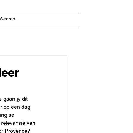
leer
gaan jy dit 
r op een dag 
ing se 
 relevansie van 
oor Provence?