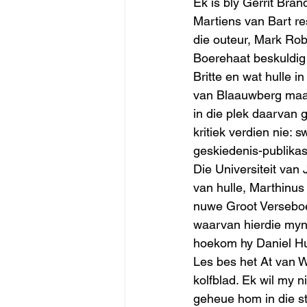
Ek is bly Gerrit Bran
Martiens van Bart re
die outeur, Mark Robe
Boerehaat beskuldig 
Britte en wat hulle i
van Blaauwberg maar
in die plek daarvan g
kritiek verdien nie: 
geskiedenis-publikas
Die Universiteit van
van hulle, Marthinus
nuwe Groot Verseboek
waarvan hierdie myns
hoekom hy Daniel Hu
Les bes het At van 
kolfblad. Ek wil my 
geheue hom in die st