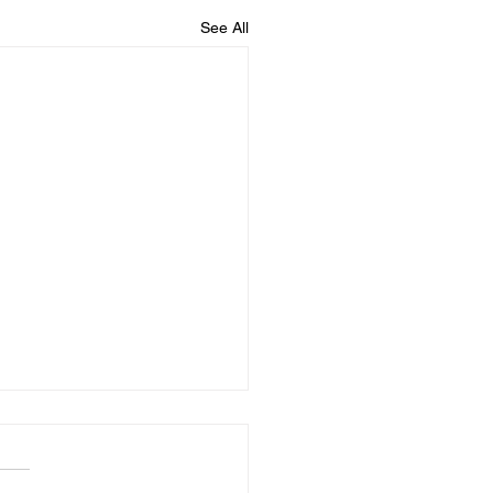
See All
nciano gooi mielies
weer ek het Breyten