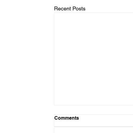
Recent Posts
Swaai sterk
Comments
Soveel as wat ek saamstem met