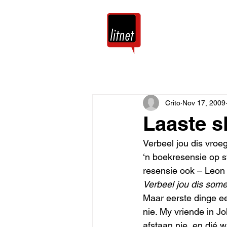
Tuis
Blog
Crito
Nov 17, 2009
Laaste s
Verbeel jou dis vro
‘n boekresensie op s
resensie ook – Leon
Verbeel jou dis some
Maar eerste dinge ee
nie. My vriende in J
afstaan nie, en dié 