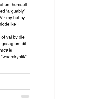
et om homself 
rd “arguably” 
Vir my het hy 
iddelike 
of val by die 
g gesag om dit 
race
 is 
“waarskynlik” 