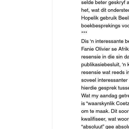
selde beter geskryf a
het, wat dit onderste
Hopelik gebruik Beel
boekbesprekings voor
*** 
Dis ‘n interessante 
Fanie Olivier se Afr
resensie in die sin da
publikasiebesluit, ‘n
resensie wat reeds in
soveel interessanter
hierdie gesprek tusse
Wat my aandag getrek
is “waarskynlik Coetz
om te maak. Dit soor
kwalifiseer, wat woord
“absoluut” gee absolu