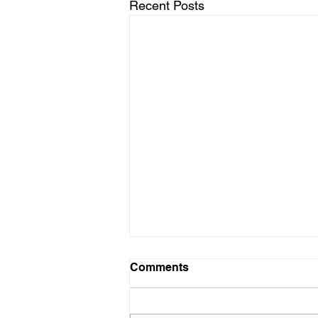
Recent Posts
Swaai sterk
Comments
Soveel as wat ek saamstem met
die toekenning van KykNet en