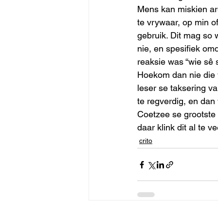
Mens kan miskien ar
te vrywaar, op min o
gebruik. Dit mag so 
nie, en spesifiek om
reaksie was “wie sê s
Hoekom dan nie die w
leser se taksering v
te regverdig, en dan
Coetzee se grootste 
daar klink dit al te v
crito