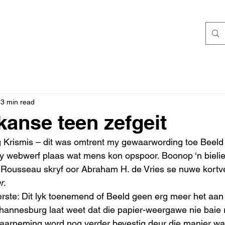
3 min read
kanse teen zefgeit
eg Krismis – dit was omtrent my gewaarwording toe Beel
y webwerf plaas wat mens kon opspoor. Boonop ‘n bielie
 Rousseau skryf oor Abraham H. de Vries se nuwe kortv
r
. 
rste: Dit lyk toenemend of Beeld geen erg meer het aan
ohannesburg laat weet dat die papier-weergawe nie baie
waarneming word nog verder bevestig deur die manier wa