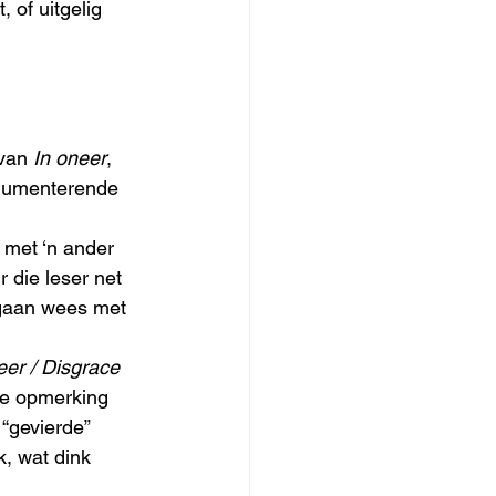
 of uitgelig 
van 
In oneer
, 
rgumenterende 
 met ‘n ander 
 die leser net 
 gaan wees met 
eer / Disgrace
ike opmerking 
“gevierde” 
k, wat dink 