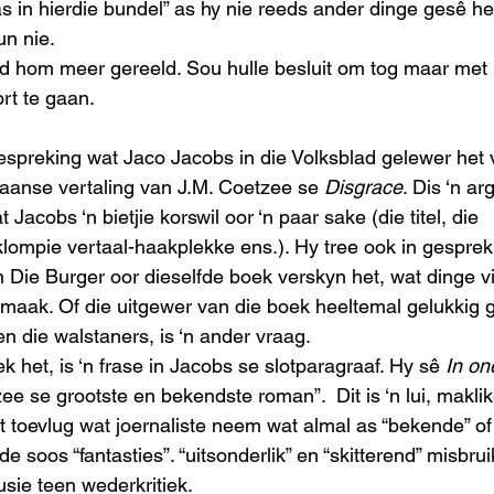
s in hierdie bundel” as hy nie reeds ander dinge gesê het,
un nie. 
d hom meer gereeld. Sou hulle besluit om tog maar met 
t te gaan. 
bespreking wat Jaco Jacobs in die Volksblad gelewer het 
ikaanse vertaling van J.M. Coetzee se 
Disgrace
. Dis ‘n a
t Jacobs ‘n bietjie korswil oor ‘n paar sake (die titel, die 
 klompie vertaal-haakplekke ens.). Hy tree ook in gesprek
 Die Burger oor dieselfde boek verskyn het, wat dinge vir
 maak. Of die uitgewer van die boek heeltemal gelukkig
n die walstaners, is ‘n ander vraag. 
 het, is ‘n frase in Jacobs se slotparagraaf. Hy sê 
In on
ee se grootste en bekendste roman”.  Dit is ‘n lui, makl
t toevlug wat joernaliste neem wat almal as “bekende” of 
e soos “fantasties”. “uitsonderlik” en “skitterend” misbrui
sie teen wederkritiek. 