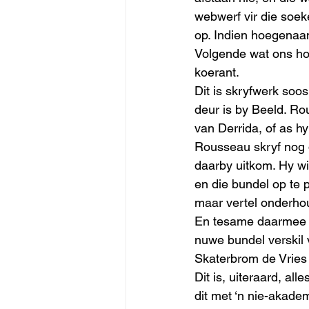
webwerf vir die soek
op. Indien hoegenaa
Volgende wat ons hoo
koerant. 
Dit is skryfwerk soo
deur is by Beeld. Ro
van Derrida, of as hy 
Rousseau skryf nog 
daarby uitkom. Hy wi
en die bundel op te p
maar vertel onderho
En tesame daarmee gee
nuwe bundel verskil
Skaterbrom de Vries 
Dit is, uiteraard, a
dit met ‘n nie-akade