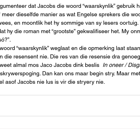
gumenteer dat Jacobs die woord “waarskynlik” gebruik h
f meer dieselfde manier as wat Engelse sprekers die woo
wees, en moontlik het hy sommige van sy lesers oortuig. 
dat hy die roman met “grootste” gekwalifiseer het. My onm
ó?”. 
oord “waarskynlik” weglaat en die opmerking laat staan 
an die resensent nie. Die res van die resensie dra genoe
 weet almal mos Jaco Jacobs dink beslis  
In oneer / Disg
skrywerspoging. Dan kan ons maar begin stry. Maar met 
eel asof Jacobs nie lus is vir die stryery nie.