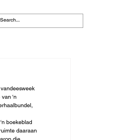
d vandeesweek 
 van ‘n 
erhaalbundel, 
 ‘n boekeblad 
 ruimte daaraan 
arop die 