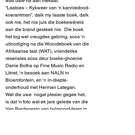
was baie na aan mekaar. 
“Laatoes – Kykweer van ‘n kanniedood-
koerantman”, dalk my laaste boek, dalk 
ook nie, het nie juis die boekewêreld 
aan die brand gesteek nie.  Die boek 
het tog wel vreugdes gebring, soos ‘n 
uitnodiging na die Woordeboek van die 
Afrikaanse taal (WAT), vriendelike 
resensies soos deur boeke-ghoeroe 
Danie Botha op Fine Music Radio en 
Litnet, ‘n besoek aan NALN in 
Bloemfontein, en ‘n in-diepte-
onderhoud met Herman Lategan.  
Wat die uwe  nogal plesier gegee het, 
is dat ‘n foto wat ek jare gelede van die 
Van Bredagesin van bylmoord-faam in 
Sabiepark geneem het, dwarsoor die 
voorblad van Die Burger geplaas is – 
die eerste keer in my koerante-