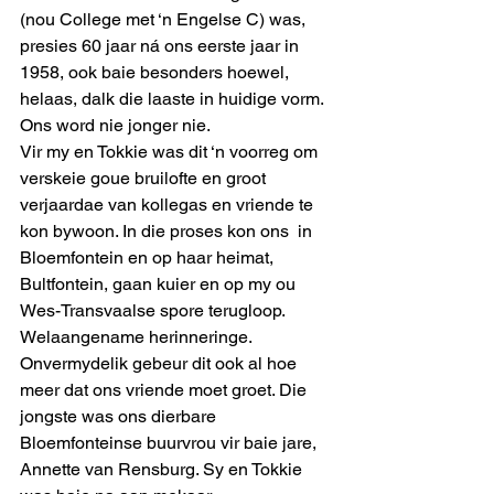
(nou College met ‘n Engelse C) was, 
presies 60 jaar ná ons eerste jaar in 
1958, ook baie besonders hoewel, 
helaas, dalk die laaste in huidige vorm. 
Ons word nie jonger nie.
Vir my en Tokkie was dit ‘n voorreg om 
verskeie goue bruilofte en groot 
verjaardae van kollegas en vriende te 
kon bywoon. In die proses kon ons  in 
Bloemfontein en op haar heimat, 
Bultfontein, gaan kuier en op my ou 
Wes-Transvaalse spore terugloop. 
Welaangename herinneringe.  
Onvermydelik gebeur dit ook al hoe 
meer dat ons vriende moet groet. Die 
jongste was ons dierbare 
Bloemfonteinse buurvrou vir baie jare, 
Annette van Rensburg. Sy en Tokkie 