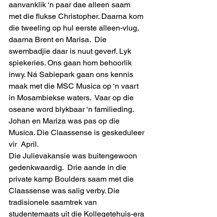
aanvanklik ‘n paar dae alleen saam 
met die flukse Christopher. Daarna kom 
die tweeling op hul eerste alleen-vlug, 
daarna Brent en Marisa.  Die 
swembadjie daar is nuut geverf. Lyk 
spiekeries. Ons gaan hom behoorlik 
inwy. Ná Sabiepark gaan ons kennis 
maak met die MSC Musica op ‘n vaart 
in Mosambiekse waters.  Vaar op die 
oseane word blykbaar ‘n familieding. 
Johan en Mariza was pas op die 
Musica. Die Claassense is geskeduleer 
vir  April.
Die Julievakansie was buitengewoon 
gedenkwaardig.  Drie aande in die 
private kamp Boulders saam met die 
Claassense was salig verby. Die 
tradisionele saamtrek van 
studentemaats uit die Kollegetehuis-era 