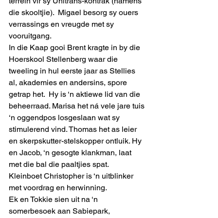
terrein vir sy Unitrans-kontrak (namens 
die skooltjie).  Migael besorg sy ouers 
verrassings en vreugde met sy 
vooruitgang. 
In die Kaap gooi Brent kragte in by die 
Hoerskool Stellenberg waar die 
tweeling in hul eerste jaar as Stellies 
al, akademies en andersins, spore 
getrap het.  Hy is ‘n aktiewe lid van die 
beheerraad. Marisa het ná vele jare tuis 
‘n oggendpos losgeslaan wat sy 
stimulerend vind. Thomas het as leier 
en skerpskutter-stelskopper ontluik. Hy 
en Jacob, ‘n gesogte klankman, laat 
met die bal die paaltjies spat.  
Kleinboet Christopher is ‘n uitblinker 
met voordrag en herwinning.   
Ek en Tokkie sien uit na ‘n 
somerbesoek aan Sabiepark, 