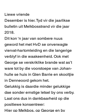
Liewe vriende
Desember is hier. Tyd vir die jaarlikse 
bulletin uit Melkbosstrand vir die jaar 
2018. 
Dit kon ‘n jaar van sombere nuus 
geword het met HvD se onverwagte 
viervat-hartomleiding en die langerige 
verblyf in die waakeenheid. Ook met 
George se verskriklike brande wat as’t 
ware tot by die voorstoepe van Johan-
hulle se huis in Glen Barrie en skooltjie 
in Denneoord gekom het. 
Gelukkig is daardie minder gelukkige 
dae sonder ernstige letsel by ons verby. 
Laat ons dus in dankbaarheid op die 
positiewe konsentreer: 
Hier op Melkbos, op George en by 