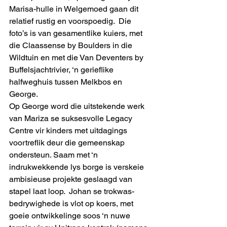
Marisa-hulle in Welgemoed gaan dit 
relatief rustig en voorspoedig.  Die 
foto’s is van gesamentlike kuiers, met 
die Claassense by Boulders in die 
Wildtuin en met die Van Deventers by 
Buffelsjachtrivier, ‘n gerieflike 
halfweghuis tussen Melkbos en 
George.  
Op George word die uitstekende werk 
van Mariza se suksesvolle Legacy 
Centre vir kinders met uitdagings 
voortreflik deur die gemeenskap 
ondersteun. Saam met ‘n 
indrukwekkende lys borge is verskeie 
ambisieuse projekte geslaagd van 
stapel laat loop.  Johan se trokwas-
bedrywighede is vlot op koers, met 
goeie ontwikkelinge soos ‘n nuwe 