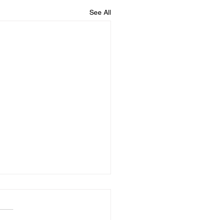
See All
nciano gooi mielies
weer ek het Breyten