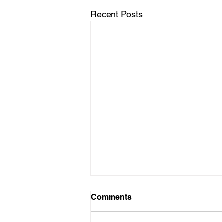
Recent Posts
Swaai sterk
Comments
Soveel as wat ek saamstem met