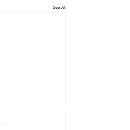
See All
nciano gooi mielies
weer ek het Breyten