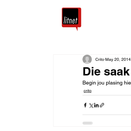
Tuis
Blog
Crito
May 20, 2014
Die saak
Begin jou plasing hie
crito