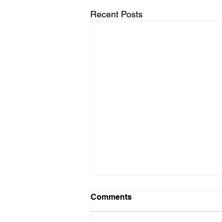
Recent Posts
Swaai sterk
Comments
Soveel as wat ek saamstem met