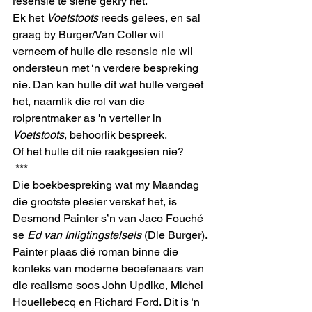
resensie te siene gekry het.
Ek het 
Voetstoots
 reeds gelees, en sal 
graag by Burger/Van Coller wil 
verneem of hulle die resensie nie wil 
ondersteun met ‘n verdere bespreking 
nie. Dan kan hulle dít wat hulle vergeet 
het, naamlik die rol van die 
rolprentmaker as 'n verteller in 
Voetstoots
, behoorlik bespreek.
Of het hulle dit nie raakgesien nie?
 ***
Die boekbespreking wat my Maandag 
die grootste plesier verskaf het, is 
Desmond Painter s’n van Jaco Fouché 
se 
Ed van Inligtingstelsels
 (Die Burger).
Painter plaas dié roman binne die 
konteks van moderne beoefenaars van 
die realisme soos John Updike, Michel 
Houellebecq en Richard Ford. Dit is ‘n 