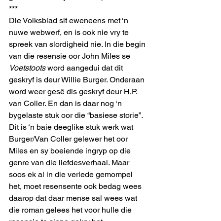
***
Die Volksblad sit eweneens met ‘n 
nuwe webwerf, en is ook nie vry te 
spreek van slordigheid nie. In die begin 
van die resensie oor John Miles se 
Voetstoots
 word aangedui dat dit 
geskryf is deur Willie Burger. Onderaan 
word weer gesê dis geskryf deur H.P. 
van Coller. En dan is daar nog ‘n 
bygelaste stuk oor die “basiese storie”.
Dit is ‘n baie deeglike stuk werk wat 
Burger/Van Coller gelewer het oor 
Miles en sy boeiende ingryp op die 
genre van die liefdesverhaal. Maar 
soos ek al in die verlede gemompel 
het, moet resensente ook bedag wees 
daarop dat daar mense sal wees wat 
die roman gelees het voor hulle die 