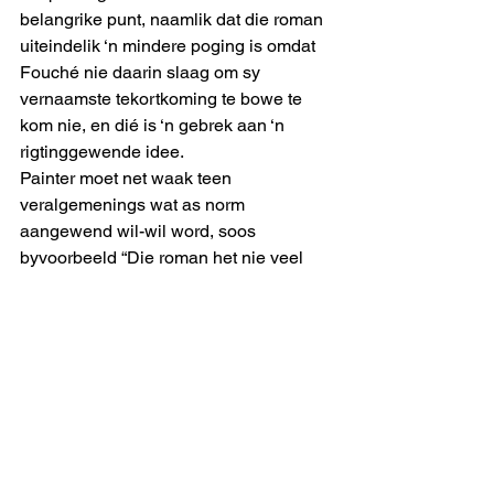
belangrike punt, naamlik dat die roman 
uiteindelik ‘n mindere poging is omdat 
Fouché nie daarin slaag om sy 
vernaamste tekortkoming te bowe te 
kom nie, en dié is ‘n gebrek aan ‘n 
rigtinggewende idee.
Painter moet net waak teen 
veralgemenings wat as norm 
aangewend wil-wil word, soos 
byvoorbeeld “Die roman het nie veel 
van ‘n storielyn nie”. Richard Ford het 
drie romans oor Frank Bascombe 
geskryf waarin die storielyn taamlik yl, 
is maar watse manjifieke romans is dit 
nie! En Joyce se 
Ulysses
 sou ook nie 
daarvan beskuldig kan word dat dit ‘n 
ingewikkelde storielyn het nie.
Maar dankie, mnr. Painter, vir ‘n 