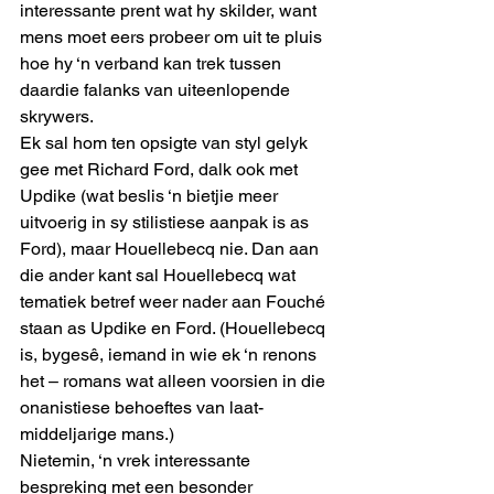
interessante prent wat hy skilder, want 
mens moet eers probeer om uit te pluis 
hoe hy ‘n verband kan trek tussen 
daardie falanks van uiteenlopende 
skrywers.
Ek sal hom ten opsigte van styl gelyk 
gee met Richard Ford, dalk ook met 
Updike (wat beslis ‘n bietjie meer 
uitvoerig in sy stilistiese aanpak is as 
Ford), maar Houellebecq nie. Dan aan 
die ander kant sal Houellebecq wat 
tematiek betref weer nader aan Fouché 
staan as Updike en Ford. (Houellebecq 
is, bygesê, iemand in wie ek ‘n renons 
het – romans wat alleen voorsien in die 
onanistiese behoeftes van laat-
middeljarige mans.)
Nietemin, ‘n vrek interessante 
bespreking met een besonder 