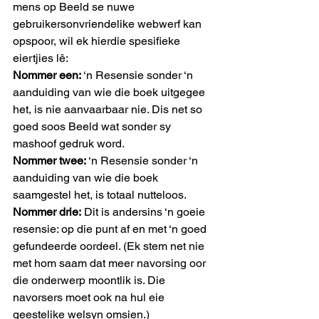
mens op Beeld se nuwe 
gebruikersonvriendelike webwerf kan 
opspoor, wil ek hierdie spesifieke 
eiertjies lê:
Nommer een:
 ‘n Resensie sonder ‘n 
aanduiding van wie die boek uitgegee 
het, is nie aanvaarbaar nie. Dis net so 
goed soos Beeld wat sonder sy 
mashoof gedruk word.
Nommer twee:
 ‘n Resensie sonder ‘n 
aanduiding van wie die boek 
saamgestel het, is totaal nutteloos.
Nommer drie:
 Dit is andersins ‘n goeie 
resensie: op die punt af en met ‘n goed 
gefundeerde oordeel. (Ek stem net nie 
met hom saam dat meer navorsing oor 
die onderwerp moontlik is. Die 
navorsers moet ook na hul eie 
geestelike welsyn omsien.)