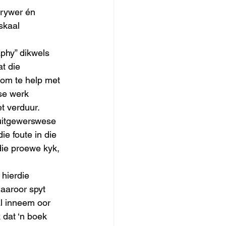
krywer én 
skaal 
phy” dikwels 
t die 
 om te help met 
se werk 
et verduur.
 uitgewerswese 
ie foute in die 
die proewe kyk, 
hierdie 
aaroor spyt 
l inneem oor 
 dat ‘n boek 