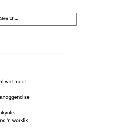
al wat moet 
 vanoggend se 
skynlik 
s ‘n werklik 