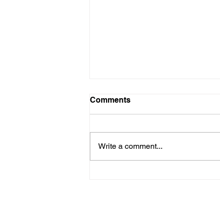
Swaai sterk
Comments
Soveel as wat ek saamstem met
die toekenning van KykNet en
Rapport se pryse vir die beste
Write a comment...
boekresensente van 2021 aan
Jean Meiring,...