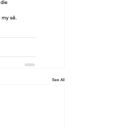
die 
r my sê. 
See All