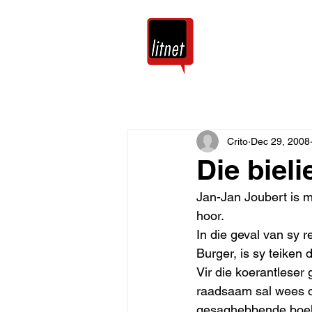
Tuis
Blog
Crito
Dec 29, 2008
Die biel
Jan-Jan Joubert is 
hoor. 
In die geval van sy 
Burger, is sy teiken 
Vir die koerantleser 
raadsaam sal wees om
gesaghebbende boek