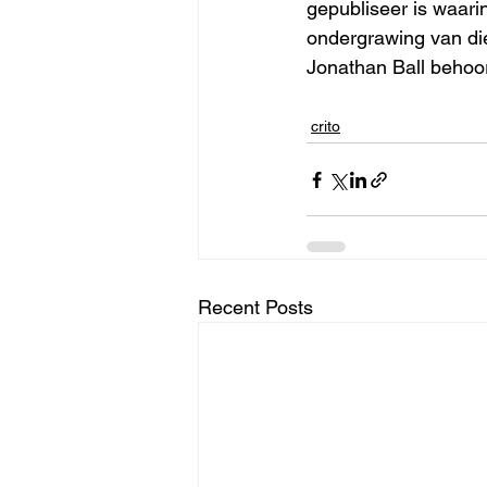
gepubliseer is waari
ondergrawing van die
Jonathan Ball behoort
crito
Recent Posts