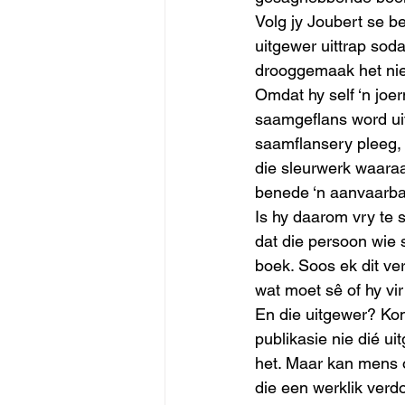
Volg jy Joubert se be
uitgewer uittrap sod
drooggemaak het nie
Omdat hy self ‘n joe
saamgeflans word uit
saamflansery pleeg, 
die sleurwerk waaraa
benede ‘n aanvaarbare
Is hy daarom vry te 
dat die persoon wie s
boek. Soos ek dit ve
wat moet sê of hy vi
En die uitgewer? Kom
publikasie nie dié u
het. Maar kan mens 
die een werklik verd