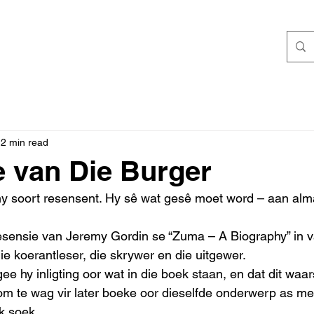
2 min read
ie van Die Burger
my soort resensent. Hy sê wat gesê moet word – aan alm
resensie van Jeremy Gordin se “Zuma – A Biography” in
die koerantleser, die skrywer en die uitgewer.
gee hy inligting oor wat in die boek staan, en dat dit waar
 te wag vir later boeke oor dieselfde onderwerp as men
 soek.