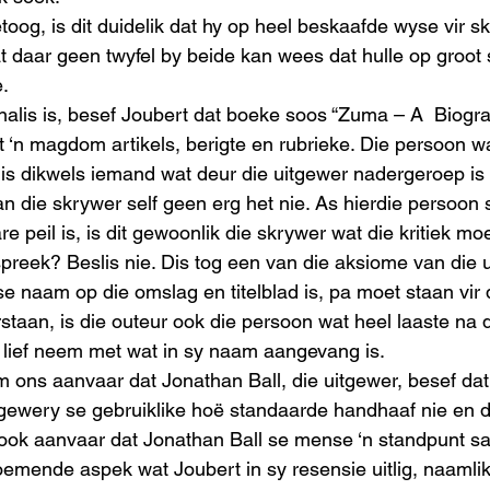
toog, is dit duidelik dat hy op heel beskaafde wyse vir s
at daar geen twyfel by beide kan wees dat hulle op groot 
.
rnalis is, besef Joubert dat boeke soos “Zuma – A  Biogra
 ‘n magdom artikels, berigte en rubrieke. Die persoon wa
is dikwels iemand wat deur die uitgewer nadergeroep is
n die skrywer self geen erg het nie. As hierdie persoon 
 peil is, is dit gewoonlik die skrywer wat die kritiek mo
spreek? Beslis nie. Dis tog een van die aksiome van die
e naam op die omslag en titelblad is, pa moet staan vir d
rstaan, is die outeur ook die persoon wat heel laaste na 
r lief neem met wat in sy naam aangevang is.
 ons aanvaar dat Jonathan Ball, die uitgewer, besef dat 
itgewery se gebruiklike hoë standaarde handhaaf nie en d
ook aanvaar dat Jonathan Ball se mense ‘n standpunt sa
oemende aspek wat Joubert in sy resensie uitlig, naamlik