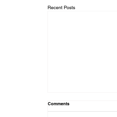
Recent Posts
Swaai sterk
Comments
Soveel as wat ek saamstem met