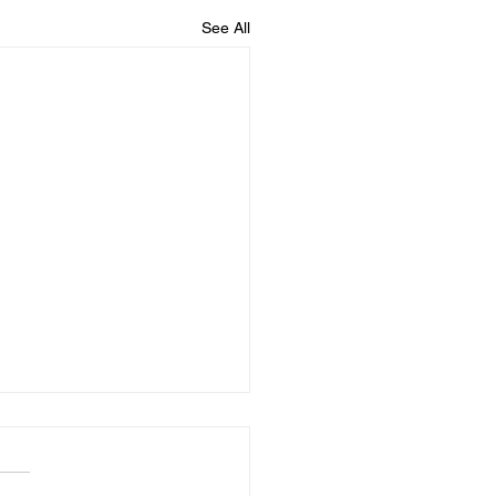
See All
nciano gooi mielies
weer ek het Breyten