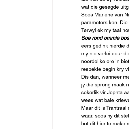
wat die gesegde uitg
Soos Marlene van Nie
parameters ken. Die l
Terwyl ek my taal n
Soe rond ommie bos
eers gedink hierdie 
my nie verlei deur d
noordelike ore ’n biet
respekte begin kry vi
Dis dan, wanneer men
jy die sprong maak n
sekerlik vir Jephta a
wees wat baie kriewel
Maar dit is Trantraa
waar, soos hy dit ste
het dit hier te make 