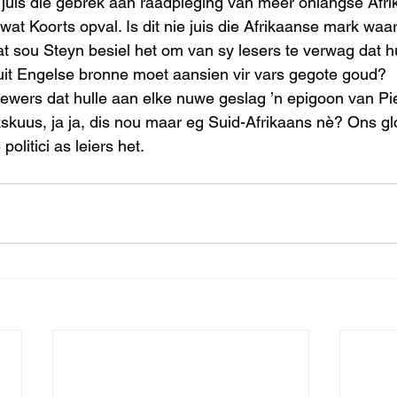
it juis die gebrek aan raadpleging van meer onlangse Afr
at Koorts opval. Is dit nie juis die Afrikaanse mark waar
at sou Steyn besiel het om van sy lesers te verwag dat hu
 uit Engelse bronne moet aansien vir vars gegote goud?  
tgewers dat hulle aan elke nuwe geslag ’n epigoon van Pi
kuus, ja ja, dis nou maar eg Suid-Afrikaans nè? Ons gl
politici as leiers het.