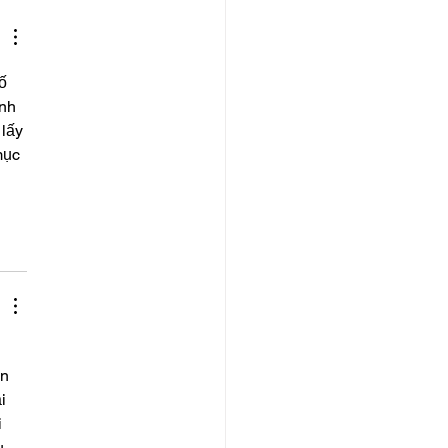
ố 
nh 
lấy 
mục 
n 
i 
 
u 