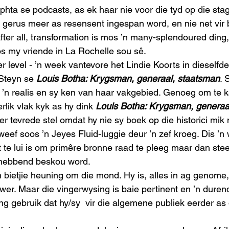
phta se podcasts, as ek haar nie voor die tyd op die stag
 gerus meer as resensent ingespan word, en nie net vir
fter all, transformation is mos ’n many-splendoured ding,
os my vriende in La Rochelle sou sê. 
 level - ’n week vantevore het Lindie Koorts in dieselfde
Steyn se 
Louis Botha: Krygsman, generaal, staatsman
. 
s ’n realis en sy ken van haar vakgebied. Genoeg om te k
rlik vlak kyk as hy dink 
Louis Botha: Krygsman, generaa
 tevrede stel omdat hy nie sy boek op die historici mik n
weef soos ’n Jeyes Fluid-luggie deur ’n zef kroeg. Dis ’
te lui is om primêre bronne raad te pleeg maar dan ste
hebbend beskou word. 
bietjie heuning om die mond. Hy is, alles in ag genome, 
r. Maar die vingerwysing is baie pertinent en ’n durende
ng gebruik dat hy/sy  vir die algemene publiek eerder as d