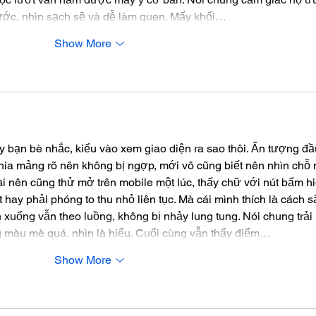
rước, nhìn sạch sẽ và dễ làm quen. Mấy khối…
Show More
ấy bạn bè nhắc, kiểu vào xem giao diện ra sao thôi. Ấn tượng đầ
chia mảng rõ nên không bị ngợp, mới vô cũng biết nên nhìn chỗ 
i nên cũng thử mở trên mobile một lúc, thấy chữ với nút bấm hi
ật hay phải phóng to thu nhỏ liên tục. Mà cái mình thích là cách s
 xuống vẫn theo luồng, không bị nhảy lung tung. Nói chung trải 
 màu mè quá, nhìn là hiểu. Cuối cùng vẫn thấy điểm…
Show More