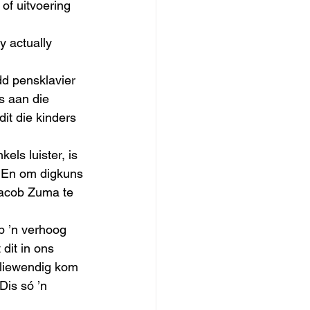
of uitvoering 
y actually 
dd pensklavier 
s aan die 
it die kinders 
ls luister, is 
. En om digkuns 
 Jacob Zuma te 
p ’n verhoog 
dit in ons 
 liewendig kom 
Dis só ’n 