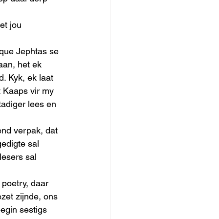
t jou 
ique Jephtas se 
aan, het ek 
. Kyk, ek laat 
t Kaaps vir my 
stadiger lees en 
end verpak, dat 
edigte sal 
lesers sal 
 poetry, daar 
ezet zijnde, ons 
begin sestigs 