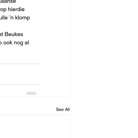
ikaanse 
op hierdie 
lle ’n klomp 
et Beukes 
o ook nog al 
See All