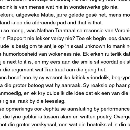
edink is van mense wat nie in wonderwerke glo nie.  
kerk, uitgeweke Matie, jarre gelede gesê het, mens moe
and is op die afdraende pad and that is that. 
ou so meng, was Nathan Trantraal se resensie van Veron
 in Rapport nie lekker verby nie? Toe ek begin lees daar
dude is besig om te antjie op ’n skaal unknown to mankind
ie humorloosheid van wokeness nie. Ek erken ruiterlik da
jie next to it is, en my eers aan die smile sit voordat ek 
r die argument wat Trantraal aan die gang het. 
s besef hoe hy sy wesentlike kritiek vriendelik, begryp
a die groter betoog wat hy aanraak. Sy reaksie op haar g
anmoedig, en ek kry duidelik die idee dat ek een van die 
rig sal raak by die leesslag.  
l se opmerkings oor Jephta se aansluiting by performance
l, die lyne geblur is tussen slam en written poetry. Overg
met die groter verskynsel, een wat die beatniks al in die 