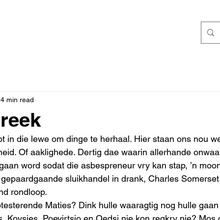
4 min read
reek
ot in die lewe om dinge te herhaal. Hier staan ons nou we
eid. Of aaklighede. Dertig dae waarin allerhande onwaa
gaan word sodat die asbespreneur vry kan stap, ’n moon
 gepaardgaande sluikhandel in drank, Charles Somerset 
nd rondloop.  
rotesterende Maties? Dink hulle waaragtig nog hulle gaan
, Kovsies, Poevirtsjo en Oedsj nie kon regkry nie? Mos 