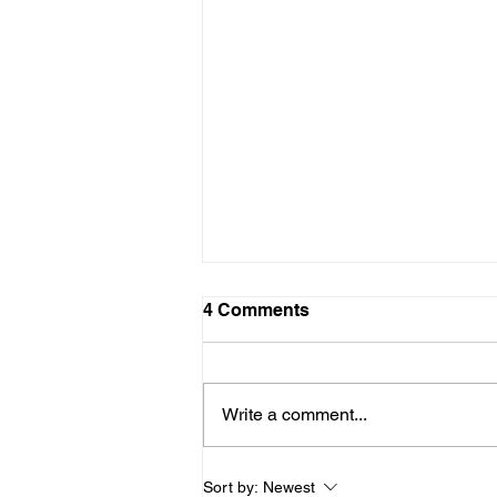
Swaai sterk
4 Comments
Soveel as wat ek saamstem met
die toekenning van KykNet en
Rapport se pryse vir die beste
Write a comment...
boekresensente van 2021 aan
Jean Meiring,...
Sort by:
Newest