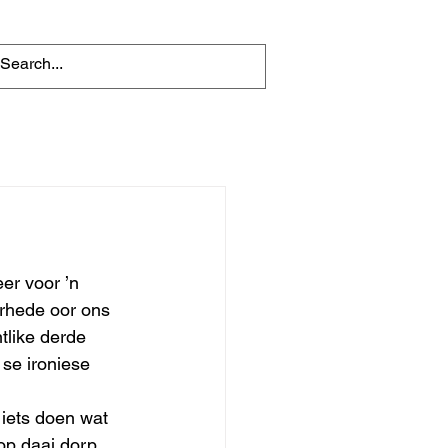
er voor ’n 
rhede oor ons 
tlike derde 
se ironiese 
 iets doen wat 
op daai dorp 