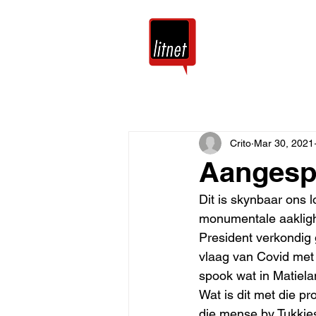
Tuis
Blog
Crito
Mar 30, 2021
Aangesp
Dit is skynbaar ons l
monumentale aakligh
President verkondig 
vlaag van Covid met
spook wat in Matiela
Wat is dit met die p
die mense by Tukkies