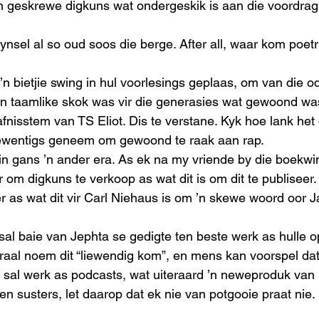
 geskrewe digkuns wat ondergeskik is aan die voordrag 
kynsel al so oud soos die berge. After all, waar kom poetr
 ’n bietjie swing in hul voorlesings geplaas, om van die o
t ’n taamlike skok was vir die generasies wat gewoond wa
nisstem van TS Eliot. Dis te verstane. Kyk hoe lank het d
sewentigs geneem om gewoond te raak aan rap.  
n gans ’n ander era. As ek na my vriende by die boekwinke
r om digkuns te verkoop as wat dit is om dit te publiseer
ker as wat dit vir Carl Niehaus is om ’n skewe woord oor
 sal baie van Jephta se gedigte ten beste werk as hulle o
traal noem dit “liewendig kom”, en mens kan voorspel dat 
 sal werk as podcasts, wat uiteraard ’n neweproduk van
en susters, let daarop dat ek nie van potgooie praat nie. 