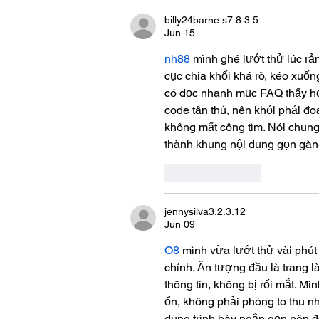
billy24barne.s7.8.3.5
Jun 15
nh88
 mình ghé lướt thử lúc rả
cục chia khối khá rõ, kéo xuốn
có đọc nhanh mục FAQ thấy họ
code tân thủ, nên khỏi phải đ
không mất công tìm. Nói chun
thành khung nội dung gọn gàng
Like
Reply
jennysilva3.2.3.12
Jun 09
O8
 mình vừa lướt thử vài phút
chính. Ấn tượng đầu là trang l
thông tin, không bị rối mắt. Mì
ổn, không phải phóng to thu nh
dung trình bày ngắn gọn nên 