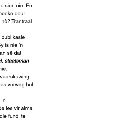
e sien nie. En 
 boeke deur 
 nè? Trantraal 
 publikasie 
Sy is nie ’n 
an sê dat 
l, staatsman
ie.  
n waarskuwing 
eds verwag hul 
’n 
 les vir almal 
ie fundi te 