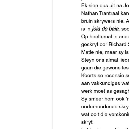
Ek sien dus uit na Je
Nathan Trantraal kan
bruin skrywers nie. A
is ’n 
joia de baia
, so
Op heeltemal ’n ander
geskryf oor Richard 
Matie nie, maar sy i
Steyn ons almal liede
gaan die gewone leser
Koorts se resensie s
aan vakkundiges wat 
werk moet as gesag
Sy smeer hom ook ’n 
onderhoudende skrywe
wat ooit die verskoni
skryf. 