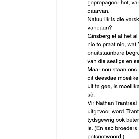
gepropageer het, van
daarvan. 
Natuurlik is die vers
vandaan? 
Ginsberg et al het al
nie te praat nie, wa
onuitstaanbare begraf
van die sestigs en 
Maar nou staan ons i
dit deesdae moeilike
uit te gee, is moeili
sê. 
Vir Nathan Trantraal
uitgevoer word. Tran
tydsgewrig ook beter
is. (En asb broeders 
potsnotwoord.) 