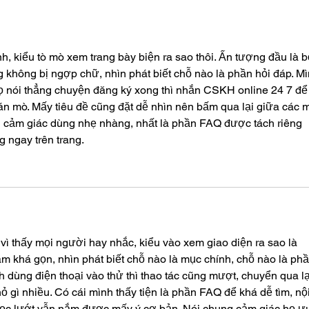
nh, kiểu tò mò xem trang bày biện ra sao thôi. Ấn tượng đầu là b
g không bị ngợp chữ, nhìn phát biết chỗ nào là phần hỏi đáp. Mì
 nói thẳng chuyện đăng ký xong thì nhắn CSKH online 24 7 để 
oán mò. Mấy tiêu đề cũng đặt dễ nhìn nên bấm qua lại giữa các 
g cảm giác dùng nhẹ nhàng, nhất là phần FAQ được tách riêng 
 ngay trên trang.
 vì thấy mọi người hay nhắc, kiểu vào xem giao diện ra sao là 
àm khá gọn, nhìn phát biết chỗ nào là mục chính, chỗ nào là phầ
nh dùng điện thoại vào thử thì thao tác cũng mượt, chuyển qua lạ
ỏ gì nhiều. Có cái mình thấy tiện là phần FAQ để khá dễ tìm, nội
đọc lướt vẫn nắm được mấy ý cơ bản. Nói chung cảm giác họ ư