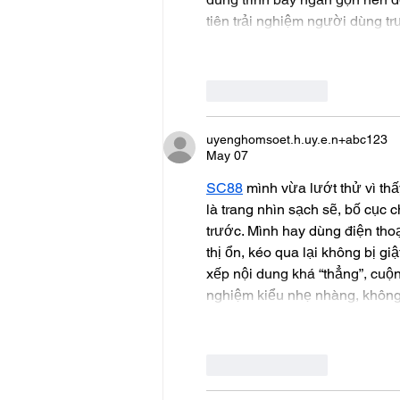
tiên trải nghiệm người dùng t
Like
Reply
uyenghomsoet.h.uy.e.n+abc123
May 07
SC88
 mình vừa lướt thử vì th
là trang nhìn sạch sẽ, bố cục 
trước. Mình hay dùng điện thoạ
thị ổn, kéo qua lại không bị gi
xếp nội dung khá “thẳng”, cuộn
nghiệm kiểu nhẹ nhàng, không
Like
Reply