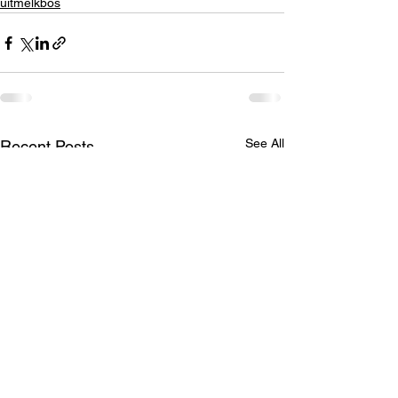
uitmelkbos
See All
Recent Posts