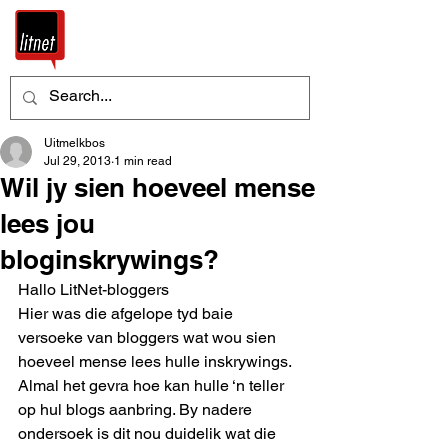
Uitmelkbos
Jul 29, 2013
1 min read
Wil jy sien hoeveel mense
lees jou
bloginskrywings?
Hallo LitNet-bloggers
Hier was die afgelope tyd baie 
versoeke van bloggers wat wou sien 
hoeveel mense lees hulle inskrywings. 
Almal het gevra hoe kan hulle ‘n teller 
op hul blogs aanbring. By nadere 
ondersoek is dit nou duidelik wat die 