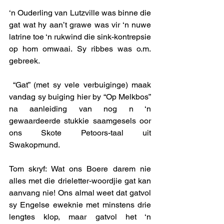
‘n Ouderling van Lutzville was binne die 
gat wat hy aan’t grawe was vir ‘n nuwe 
latrine toe ‘n rukwind die sink-kontrepsie 
op hom omwaai. Sy ribbes was o.m. 
gebreek. 
 “Gat” (met sy vele verbuiginge) maak 
vandag sy buiging hier by “Op Melkbos” 
na aanleiding van nog n ‘n 
gewaardeerde stukkie saamgesels oor 
ons Skote Petoors-taal uit 
Swakopmund. 
Tom skryf: Wat ons Boere darem nie 
alles met die drieletter-woordjie gat kan 
aanvang nie! Ons almal weet dat gatvol 
sy Engelse eweknie met minstens drie 
lengtes klop, maar gatvol het ‘n 