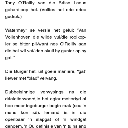
Tony O’Reilly van die Britse Leeus 
gehardloop het. (Vollies het drie driee 
gedruk.)
Watermeyr se versie het gelui: “Van 
Vollenhoven die wilde vul/die rooikop-
Ier se bitter pil/want nes O’Reilly aan 
die bal wil vat/ dan skuif hy gunter op sy 
gat. “
Die Burger het, uit goeie maniere, “gat” 
liewer met “blad” vervang. 
Dubbelsinnige verwysings na die 
drieletterwoordjie het egter mettertyd al 
hoe meer ingeburger begin raak (sou ‘n 
mens kon sê). Iemand is in die 
openbaar ‘n slapgat of ‘n windgat 
genoem. ‘n Ou definisie van ‘n tuinslang 