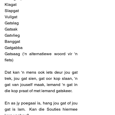
Klagat
Slapgat
Vuilgat
Gatslag
Gatsak
Gatvlieg
Banggat
Gatgabba
Gatsaag (‘n alternatiewe woord vir ‘n 
fiets)
Dat kan ‘n mens ook iets deur jou gat 
trek, jou gat sien, gat oor kop slaan, ‘n 
gat van jouself maak, iemand ‘n gat in 
die kop praat of met iemand gatskeer.  
En as jy poegaai is, hang jou gat of jou 
gat is lam.  Kan die Souties hiermee 