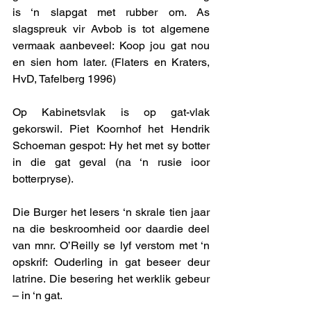
is ‘n slapgat met rubber om. As 
slagspreuk vir Avbob is tot algemene 
vermaak aanbeveel: Koop jou gat nou 
en sien hom later. (Flaters en Kraters, 
HvD, Tafelberg 1996) 
Op Kabinetsvlak is op gat-vlak 
gekorswil. Piet Koornhof het Hendrik 
Schoeman gespot: Hy het met sy botter 
in die gat geval (na ‘n rusie ioor 
botterpryse). 
Die Burger het lesers ‘n skrale tien jaar 
na die beskroomheid oor daardie deel 
van mnr. O’Reilly se lyf verstom met ‘n 
opskrif: Ouderling in gat beseer deur 
latrine. Die besering het werklik gebeur 
– in ‘n gat. 