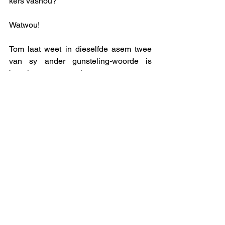
kers vashou?  
Watwou!
Tom laat weet in dieselfde asem twee 
van sy ander gunsteling-woorde is 
boeglam en poegaai.
Tokkie – die gedugte mev. Van D – het 
al heelparty woorde tot hierdie oefening 
bygedra, Tot dusver het ek hulle, op die 
beginsel van “gemeenskap van 
goedere” sommer as my eie aangebied. 
Hierdie dra egter so sterk haar eie 
stempel dat ek haar eienaarskap sal 
erken: kat uit die boom kyk, koeitjies en 
kalfies, lepel-lê en rooihakskene. 
O gaats …. Die blog word te lank. 