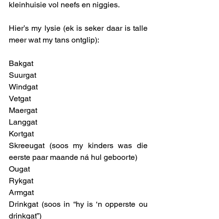
kleinhuisie vol neefs en niggies.  
Hier’s my lysie (ek is seker daar is talle 
meer wat my tans ontglip):
Bakgat
Suurgat
Windgat
Vetgat
Maergat
Langgat
Kortgat
Skreeugat (soos my kinders was die 
eerste paar maande ná hul geboorte)
Ougat
Rykgat
Armgat
Drinkgat (soos in “hy is ‘n opperste ou 
drinkgat”)