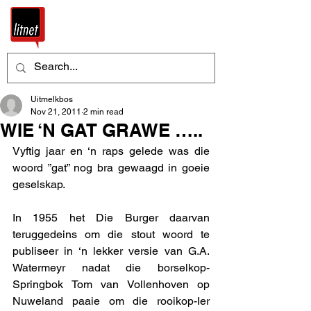
Uitmelkbos
Nov 21, 2011
2 min read
WIE ‘N GAT GRAWE …..
Vyftig jaar en ‘n raps gelede was die 
woord ”gat” nog bra gewaagd in goeie 
geselskap. 
In 1955 het Die Burger daarvan 
teruggedeins om die stout woord te 
publiseer in ‘n lekker versie van G.A. 
Watermeyr nadat die borselkop-
Springbok Tom van Vollenhoven op 
Nuweland paaie om die rooikop-Ier 