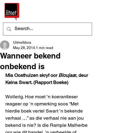
Uitmelkbos
May 28, 2014
1 min read
Wanneer bekend
onbekend is
Mia Oosthuizen skryf oor 
Bloujaa
r, deur 
Keina Swart. (Rapport Boeke)
Wollerig. Hoe moet ’n koerantleser 
reageer op ’n opmerking soos “Met 
hierdie boek vertel Swart ’n bekende 
verhaal …” as die verhaal nie aan jou 
bekend is nie? Is die Rampie Malherbe 
oor wie dit handel, ’n verbeelde of 