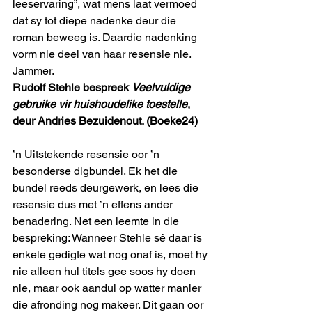
leeservaring”, wat mens laat vermoed 
dat sy tot diepe nadenke deur die 
roman beweeg is. Daardie nadenking 
vorm nie deel van haar resensie nie. 
Jammer.
Rudolf Stehle bespreek 
Veelvuldige 
gebruike vir huishoudelike toestelle
, 
deur Andries Bezuidenout. (Boeke24)
’n Uitstekende resensie oor ’n 
besonderse digbundel. Ek het die 
bundel reeds deurgewerk, en lees die 
resensie dus met ’n effens ander 
benadering. Net een leemte in die 
bespreking: Wanneer Stehle sê daar is 
enkele gedigte wat nog onaf is, moet hy 
nie alleen hul titels gee soos hy doen 
nie, maar ook aandui op watter manier 
die afronding nog makeer. Dit gaan oor 