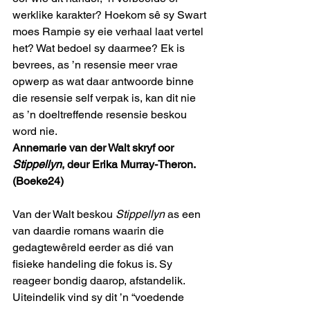
werklike karakter? Hoekom sê sy Swart 
moes Rampie sy eie verhaal laat vertel 
het? Wat bedoel sy daarmee? Ek is 
bevrees, as ’n resensie meer vrae 
opwerp as wat daar antwoorde binne 
die resensie self verpak is, kan dit nie 
as ’n doeltreffende resensie beskou 
word nie.
Annemarie van der Walt skryf oor 
Stippellyn
, deur Erika Murray-Theron. 
(Boeke24)
Van der Walt beskou 
Stippellyn
 as een 
van daardie romans waarin die 
gedagtewêreld eerder as dié van 
fisieke handeling die fokus is. Sy 
reageer bondig daarop, afstandelik. 
Uiteindelik vind sy dit ’n “voedende 