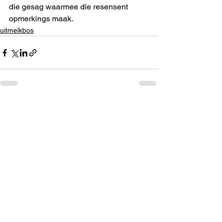
die gesag waarmee die resensent 
opmerkings maak.
uitmelkbos
See All
Recent Posts