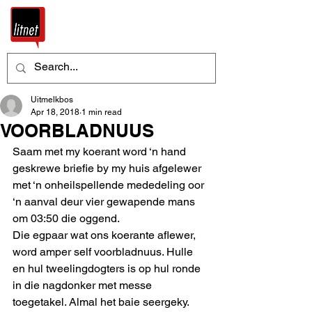
Uitmelkbos
Apr 18, 2018
1 min read
VOORBLADNUUS
Saam met my koerant word ‘n hand 
geskrewe briefie by my huis afgelewer 
met ‘n onheilspellende mededeling oor 
‘n aanval deur vier gewapende mans 
om 03:50 die oggend.
Die egpaar wat ons koerante aflewer, 
word amper self voorbladnuus. Hulle  
en hul tweelingdogters is op hul ronde 
in die nagdonker met messe 
toegetakel. Almal het baie seergeky. 