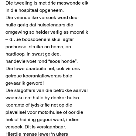
Die tweeling is met drie meswonde elk 
in die hospitaal opgeneem.
Die vriendelike versoek word deur 
hulle gerig dat huiseienaars die 
omgewing so helder verlig as moontlik 
– d…ie boosdoeners skuil agter 
posbusse, struike en bome, en 
hardloop, in swart geklee, 
handeviervoet rond “soos honde”.
Die lewe daarbuite het, ook vir ons 
getroue koerantaflewerars baie 
gevaarlik geword!
Die slagoffers van die betrokke aanval 
waarsku dat hulle by donker huise 
koerante of tydskrifte net op die 
plaveilsel voor motorhuise of oor die 
hek of heining gegooi word, indien 
versoek. Dit is verstaanbaar.
Hierdie mense lewer ‘n uiters 