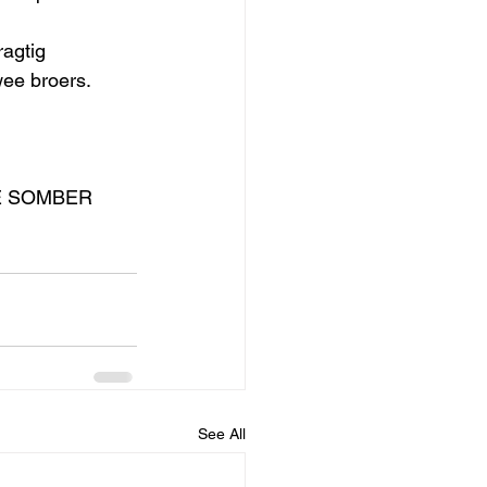
agtig 
wee broers.
DIE SOMBER 
See All