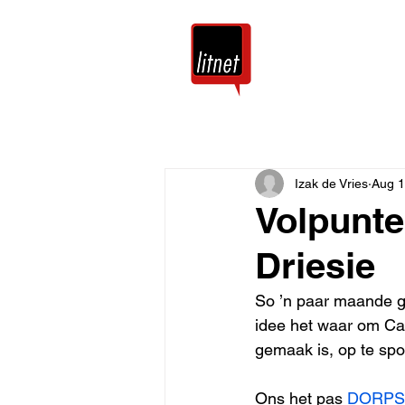
Tuis
Blog
Izak de Vries
Aug 1
Volpunte
Driesie
So ’n paar maande ge
idee het waar om Ca
gemaak is, op te spo
Ons het pas 
DORPS