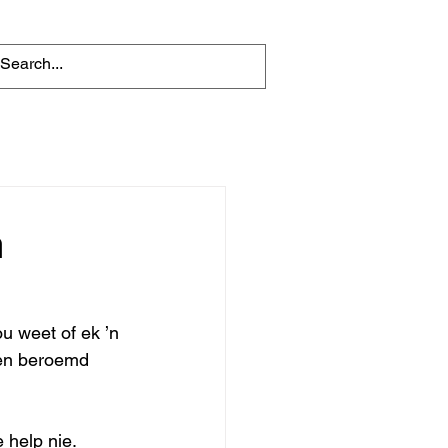
n
u weet of ek ’n 
len beroemd 
 help nie. 