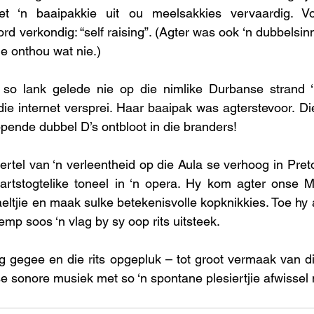
et ‘n baaipakkie uit ou meelsakkies vervaardig. Vo
rd verkondig: “self raising”. (Agter was ook ‘n dubbelsin
e onthou wat nie.) 
so lank gelede nie op die nimlike Durbanse strand ‘
e internet versprei. Haar baaipak was agterstevoor. Di
pende dubbel D’s ontbloot in die branders! 
rtel van ‘n verleentheid op die Aula se verhoog in Preto
artstogtelike toneel in ‘n opera. Hy kom agter onse Mi
ltjie en maak sulke betekenisvolle kopknikkies. Toe hy a
emp soos ‘n vlag by sy oop rits uitsteek.
g gegee en die rits opgepluk – tot groot vermaak van d
e sonore musiek met so ‘n spontane plesiertjie afwissel n