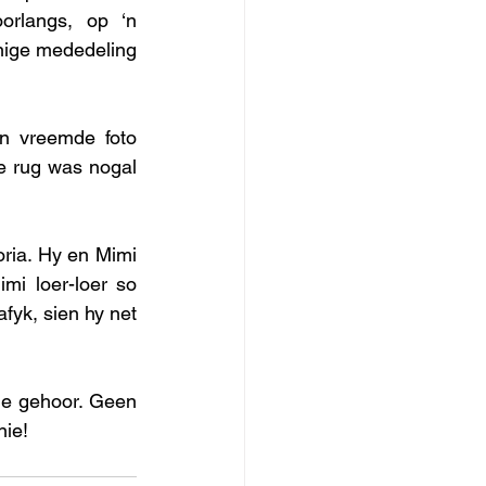
orlangs, op ‘n 
nige mededeling 
n vreemde foto 
e rug was nogal 
ria. Hy en Mimi 
mi loer-loer so 
fyk, sien hy net 
ie gehoor. Geen 
ie!   