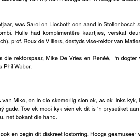
tjaar, was Sarel en Liesbeth een aand in Stellenbosch se 
ombi. Hulle had komplimentêre kaartjies, verskaf deur
h), prof. Roux de Villiers, destyds vise-rektor van Maties
gs die rektorspaar, Mike De Vries en Renéé, 
‘n dogter 
 Phil Weber. 
s van Mike, en in die skemerlig sien ek, as ek links kyk, ko
gade. Toe ek mooi kyk sien ek dit is ‘n prysetiket aan
, net bokant die hand. 
 ook en begin dit diskreet lostorring. Hoogs geamuseer