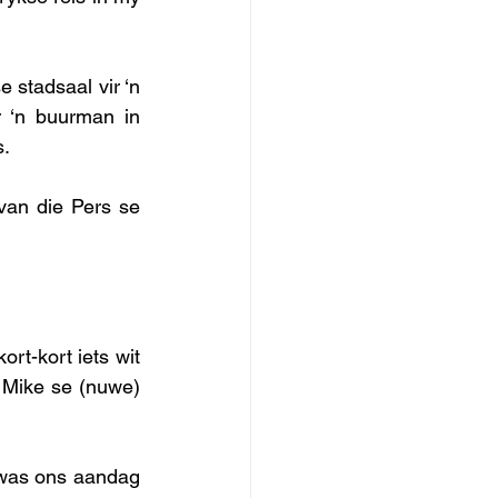
stadsaal vir ‘n 
 ‘n buurman in 
. 
van die Pers se 
rt-kort iets wit 
 Mike se (nuwe) 
 was ons aandag 