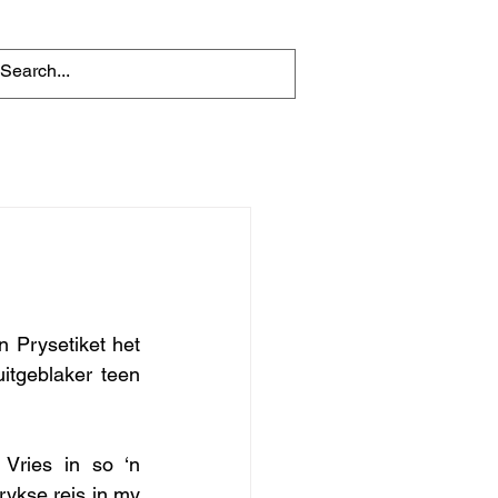
 Prysetiket het 
itgeblaker teen 
Vries in so ‘n 
ykse reis in my 