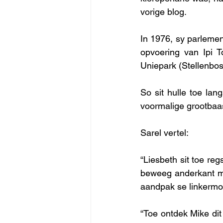
vorige blog. 
In 1976, sy parlemen
opvoering van Ipi T
Uniepark (Stellenbosc
So sit hulle toe lan
voormalige grootbaas
Sarel vertel: 
“Liesbeth sit toe reg
beweeg anderkant mý 
aandpak se linkermou
“Toe ontdek Mike dit