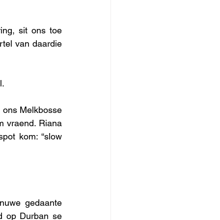
ng, sit ons toe 
tel van daardie 
. 
n ons Melkbosse 
 vraend. Riana 
spot kom: “slow 
nuwe gedaante 
d op Durban se 