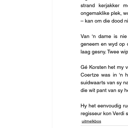
strand kerjakker m
ongemaklike plek, wo
– kan om die dood ni
Van ‘n dame is nie 
geneem en wyd op di
laag gesny. Twee wip
Gé Korsten het my ve
Coertze was in ‘n h
suidwaarts van sy nae
die wit pant van sy h
Hy het eenvoudig ru
regisseur kon Verdi s
uitmelkbos