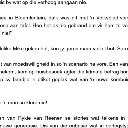
juis by wat op die verhoog aangaan nie.
inee in Bloemfontein, dalk was dit met ‘n Volksblad-vieri
se aan tafel. Hoe het ek nie gebrand om vir hom te ver
 nie!”
like Mike geken het, kon jy gerus maar vertel het, Sarel
 van moedswilligheid in so ‘n scenario na vore. Een va
anekom, kom op huisbesoek agter die lidmate betrag hom
r op sy baadjie ‘n etiket geplak wat van ‘n nuwe kombui
n ‘n man se klere nie!
n van Rykie van Reenen se stories wat telkens in 
n nuwe generasie. Dis van die oubasie wat in oorlogsty