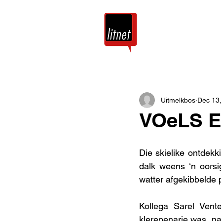
Tuis
Blog
Uitmelkbos
Dec 13
VOeLS 
Die skielike ontdekk
dalk weens ‘n oorsi
watter afgekibbelde 
Kollega Sarel Vent
klerepenarie was, na