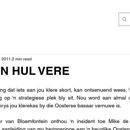
, 2011
2 min read
EN HUL VERE
ing dat iets aan jou klere skort, kan ontsenuend wees. ‘n
g op ‘n strategiese plek bly sit. Nou word aan almal u
prys jou klerekas by die Oosterse basaar vernuwe is.  
er van Bloemfontein onthou ‘n insident toe Mike de 
 aanleiding van my herinneringe aan ‘n heuglike Oostenr