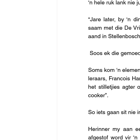
‘n hele ruk lank nie 
“Jare later, by ‘n d
saam met die De Vrie
aand in Stellenbosch
 Soos ek die gemoede
Soms kom ‘n element
leraars, Francois H
het stilletjies agte
cooker”.
So iets gaan sit nie i
Herinner my aan ee
afgestof word vir ‘