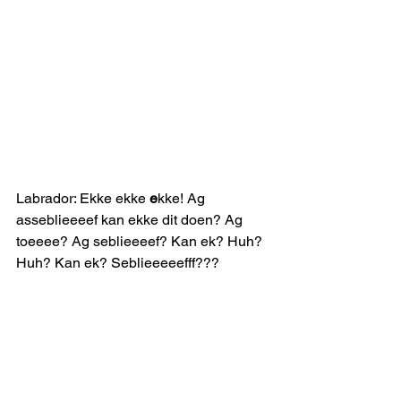
Labrador: Ekke ekke 
e
kke! Ag 
asseblieeeef kan ekke dit doen? Ag 
toeeee? Ag seblieeeef? Kan ek? Huh? 
Huh? Kan ek? Seblieeeeefff???