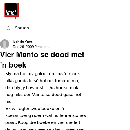
Izak de Vries
Dec 29, 2009
2 min read
Vier Manto se dood met
’n boek
My ma het my geleer dat, as ’n mens 
niks goeds te sê het oor iemand nie, 
dan bly jy liewer stil. Dis hoekom ek 
nog niks oor Manto se dood gesê het 
nie. 
Ek wil egter twee boeke en ’n 
koerantberig noem wat hulle eie stories 
praat. Koop die boeke en vier die feit 
dat sy ons nie meer kan terroriseer nie. 