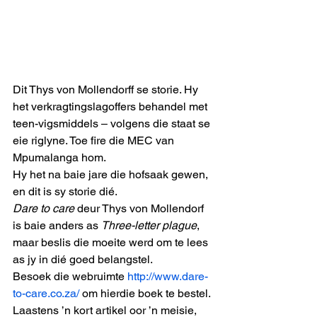
Dit Thys von Mollendorff se storie. Hy 
het verkragtingslagoffers behandel met 
teen-vigsmiddels – volgens die staat se 
eie riglyne. Toe fire die MEC van 
Mpumalanga hom. 
Hy het na baie jare die hofsaak gewen, 
en dit is sy storie dié. 
Dare to care
 deur Thys von Mollendorf 
is baie anders as 
Three-letter plague
, 
maar beslis die moeite werd om te lees 
as jy in dié goed belangstel. 
Besoek die webruimte 
http://www.dare-
to-care.co.za/
 om hierdie boek te bestel. 
Laastens ’n kort artikel oor ’n meisie, 