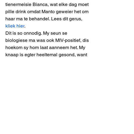
tienermeisie Bianca, wat elke dag moet 
pille drink omdat Manto geweier het om 
haar ma te behandel. Lees dit gerus, 
kliek hier
. 
Dit is so onnodig. My seun se 
biologiese ma was ook MIV-positief, dis 
hoekom sy hom laat aanneem het. My 
knaap is egter heeltemal gesond, want 
sy ma was gelukkig om mense te ken 
wat haar behandel het tydens sy 
geboorte. 
Manto is nie meer nie, maar mense 
soos Bianca sal lewenslank met haar 
skaduwee moet saamleef. 
(Sien julle, ek het niks leliks oor Manto 
gesê nie ;-)
Izak de Vries