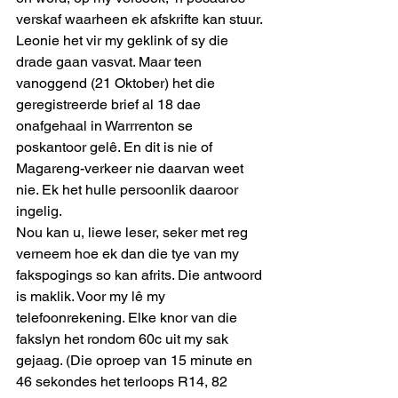
verskaf waarheen ek afskrifte kan stuur.
Leonie het vir my geklink of sy die 
drade gaan vasvat. Maar teen 
vanoggend (21 Oktober) het die 
geregistreerde brief al 18 dae 
onafgehaal in Warrrenton se 
poskantoor gelê. En dit is nie of 
Magareng-verkeer nie daarvan weet 
nie. Ek het hulle persoonlik daaroor 
ingelig. 
Nou kan u, liewe leser, seker met reg 
verneem hoe ek dan die tye van my 
fakspogings so kan afrits. Die antwoord 
is maklik. Voor my lê my 
telefoonrekening. Elke knor van die 
fakslyn het rondom 60c uit my sak 
gejaag. (Die oproep van 15 minute en 
46 sekondes het terloops R14, 82 