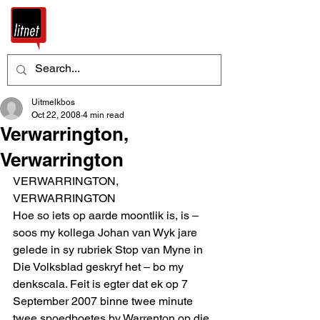
Uitmelkbos
Oct 22, 2008
4 min read
Verwarrington,
Verwarrington
VERWARRINGTON, 
VERWARRINGTON 
Hoe so iets op aarde moontlik is, is – 
soos my kollega Johan van Wyk jare 
gelede in sy rubriek Stop van Myne in 
Die Volksblad geskryf het – bo my 
denkscala. Feit is egter dat ek op 7 
September 2007 binne twee minute 
twee spoedboetes by Warrenton op die 