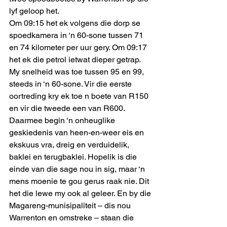
lyf geloop het. 
Om 09:15 het ek volgens die dorp se 
spoedkamera in ‘n 60-sone tussen 71 
en 74 kilometer per uur gery. Om 09:17 
het ek die petrol ietwat dieper getrap. 
My snelheid was toe tussen 95 en 99, 
steeds in ‘n 60-sone. Vir die eerste 
oortreding kry ek toe n boete van R150 
en vir die tweede een van R600. 
Daarmee begin ‘n onheuglike 
geskiedenis van heen-en-weer eis en 
ekskuus vra, dreig en verduidelik, 
baklei en terugbaklei. Hopelik is die 
einde van die sage nou in sig, maar ‘n 
mens moenie te gou gerus raak nie. Dit 
het die lewe my ook al geleer. En by die 
Magareng-munisipaliteit – dis nou 
Warrenton en omstreke – staan die 