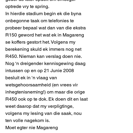
optrede vry te spring. 
In hierdie stadium begin ek die byna 
onbegonne taak om telefonies te 
probeer bepaal wat dan van die ekstra 
R150 geword het wat ek in Magareng 
se koffers gestort het. Volgens my 
berekening skuld ek immers nog net 
R450. Nieman kan verslag doen nie. 
Nog ‘n dreigender kennisgewing daag 
intussen op en op 21 Junie 2008 
besluit ek in ‘n vlaag van 
wetsgehoorsaamheid (en vrees vir 
inhegtenisneming!) om maar die orige 
R450 ook op te dok. Ek doen dit en laat 
weet daarop dat my verpligtinge, 
volgens my lesing van die saak, nou 
ten volle nagekom is.
Moet egter nie Magareng 