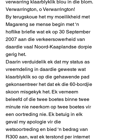
verwarring klaarblyklik blou in die blom. 
Verwarrington, o Verwarrington! 
By terugskoue het my moeilikheid met 
Magareng se mense begin met ‘n 
hoflike briefie wat ek op 30 September 
2007 aan die verkeersowerheid van 
daardie vaal Noord-Kaaplandse dorpie 
gerig het. 
Daarin verduidelik ek dat my status as 
vreemdeling in daardie geweste wat 
klaarblyklik so op die gehawende pad 
gekonsentreer het dat ek die 60-bordjie 
skoon misgekyk het. Ek verneem 
beleefd of die twee boetes binne twee 
minute nie neerkom op twee boetes vir 
een oortreding nie. Ek betuig in elk 
geval my apologie vir die 
wetsoortreding en bied ‘n bedrag van 
R300 aan, wat ek terstond per internet 