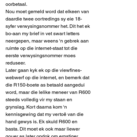
oorbetaal. 
Nou moet gemeld word dat elkeen van 
daardie twee oortredings sy eie 18-
syfer verwysingsnommer het. Dit het ek 
bo-aan my brief in vet swart letters 
neergepen, maar weens ‘n gebrek aan 
ruimte op die internet-staat tot die 
eerste verwysingsnommer moes 
reduseer. 
Later gaan kyk ek op die viewfines-
webwerf op die internet, en bemerk dat 
die R150-boete as betaald aangedui 
word, maar die lelike meneer van R600 
steeds volledig vir my staan en 
grynslag. Kort daarna kom ‘n 
kennisgewing dat my vertoë van die 
hand gewys is. Ek skuld R600 en 
basta. Dit moet ek ook maar liewer 
gouer as later opdok om ernstiger 