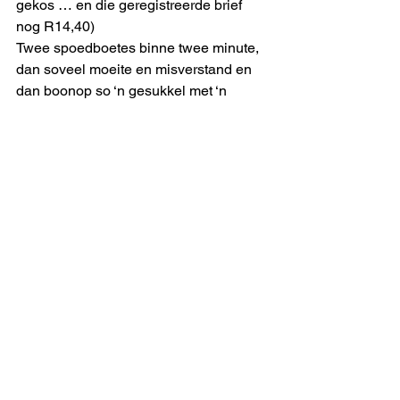
gekos … en die geregistreerde brief 
nog R14,40) 
Twee spoedboetes binne twee minute, 
dan soveel moeite en misverstand en 
dan boonop so ‘n gesukkel met ‘n 
oorlaaide fakslyn, onvoortreflike 
administrasie en onnodige koste – dis 
werklik erg vir vlees en bloed. 
Die foto hierbo is nie van Magarengse 
oorsprong nie. Daardie oortreding was 
by Swellendam – wat ongelukkig 
bewys dat hierdie ou maar sukkel om in 
60-sones so wetsgehoorsaam te wees 
soos hy graag wil. 
Trouens, soveel kere moes ek al vir 
soortgelyke vergrype opdok, dat ek in 
‘n stadium, na ‘n oortreding in die 
Kerstyd by Blue Downs, aan die 
verkeersafdeling van Kaapstad n 