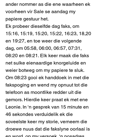
ander nommer as die ene waarheen ek 
voorheen vir Sale se aandag my 
papiere gestuur het. 
Ek probeer dieselfde dag faks, om 
15:16, 15:19, 15:20, 15:22, 16:23, 18,20 
en 19:27, en toe weer die volgende 
dag, om 05:58, 06:00, 06:57, 07:31, 
08:20 en 08:21. Elk keer maak die faks 
net sulke eienaardige knorgeluide en 
weier botweg om my papiere te sluk. 
Om 08:23 gooi ek handdoek in met die 
fakspoging en wend my opnuut tot die 
telefoon as moontlike redder uit die 
gemors. Hierdie keer praat ek met ene 
Leonie. In ‘n gesprek van 15 minute en 
46 sekondes verduidelik ek die 
soveelste keer my storie, verneem die 
droewe nuus dat die fakslyne oorlaai is 
en word, op my versoek, ‘n posadres 