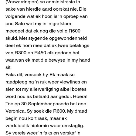
(Verwarrington) se administrasie in 
sake van hierdie aard oorskat nie. Die 
volgende wat ek hoor, is ‘n oproep van 
ene Sale wat my in ‘n grafstem 
meedeel dat ek nog die volle R600 
skuld. Met stygende opgewondenheid 
deel ek hom mee dat ek twee betalings 
van R300 en R450 elk gedoen het 
waarvan ek met die bewyse in my hand 
sit. 
Faks dit, versoek hy. Ek maak so, 
raadpleeg na ‘n ruk weer viewfines en 
sien tot my allerverligting albei boetes 
word nou as betaald aangedui. Hoera! 
Toe op 30 September pasede bel ene 
Veronica. Sy soek die R600. My draad 
begin nou kort raak, maar ek 
verduidelik nietemin weer omslagtig. 
Sy vereis weer ‘n faks en verskaf ‘n 