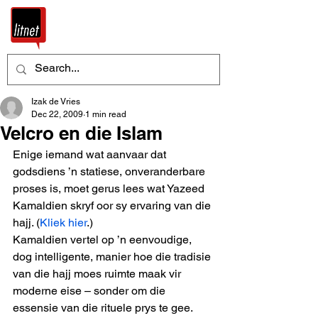
Izak de Vries
Dec 22, 2009
1 min read
Velcro en die Islam
Enige iemand wat aanvaar dat 
godsdiens ’n statiese, onveranderbare 
proses is, moet gerus lees wat Yazeed 
Kamaldien skryf oor sy ervaring van die 
hajj. (
Kliek hier
.) 
Kamaldien vertel op ’n eenvoudige, 
dog intelligente, manier hoe die tradisie 
van die hajj moes ruimte maak vir 
moderne eise – sonder om die 
essensie van die rituele prys te gee. 