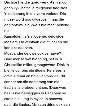
Dis hoe hierdie goed werk. As jy mooi 
gaan kyk, het talle religieuse tradisies 
’n oorsprong in die verre verlede. Die 
ritueel word nog uitgevoer, maar die 
oerkonteks is dikwels nie meer bekend 
nie. 
Kamaldien is ’n moderne, gelowige 
Moslem. Hy verstaan die ritueel en die 
konteks daarvan. 
Moet ander gelowe ook vernuwe? 
Baie mense wat hier blog, het in ’n 
Christelike milieu grootgeword. Dink ’n 
bietjie oor ons eie rituele. Kersfees is 
om die draai en baie van ons vier dit 
sonder om die oorsprong van die 
tradisie te probeer onthou. (Daar was 
beslis nie Kersliggies in Betlehem se 
strate nie – tog is my seun betower 
deur die liggies. My seun dring ook aan 