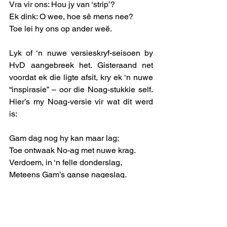
Vra vir ons: Hou jy van ‘strip’? 
Ek dink: O wee, hoe sê mens nee?   
Toe lei hy ons op ander weë.  
Lyk of ‘n nuwe versieskryf-seisoen by 
HvD aangebreek het. Gisteraand net 
voordat ek die ligte afsit, kry ek ‘n nuwe 
“inspirasie” – oor die Noag-stukkie self. 
Hier’s my Noag-versie vir wat dit werd 
is: 
Gam dag nog hy kan maar lag;
Toe ontwaak No-ag met nuwe krag.
Verdoem, in ‘n felle donderslag,
Meteens Gam’s ganse nageslag. 
Hoop ek tas met die kortpad wat dié 
versie vat, nie eksegeties te ver mis nie!
uitmelkbos