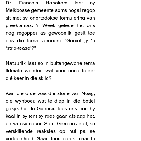
Dr. Francois Hanekom laat sy 
Melkbosse gemeente soms nogal regop 
sit met sy onortodokse formulering van 
preektemas. ‘n Week gelede het ons 
nog regopper as gewoonlik gesit toe 
ons die tema verneem: “Geniet jy ‘n 
‘strip-tease’?”
Natuurlik laat so ‘n buitengewone tema 
lidmate wonder: wat voer onse leraar 
dié keer in die skild? 
Aan die orde was die storie van Noag, 
die wynboer, wat te diep in die bottel 
gekyk het. In Genesis lees ons hoe hy 
kaal in sy tent sy roes gaan afslaap het, 
en van sy seuns Sem, Gam en Jafet, se 
verskillende reaksies op hul pa se 
verleentheid. Gaan lees gerus maar in 