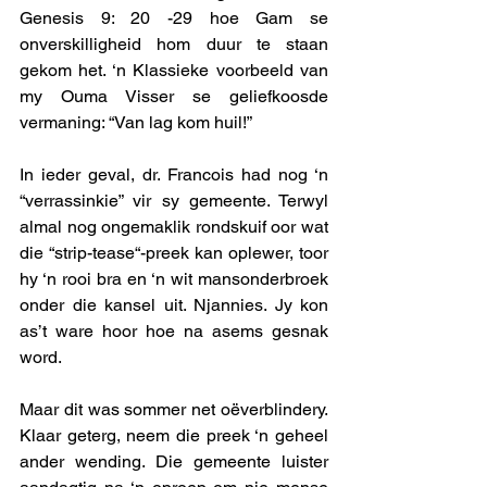
Genesis 9: 20 -29 hoe Gam se 
onverskilligheid hom duur te staan 
gekom het. ‘n Klassieke voorbeeld van 
my Ouma Visser se geliefkoosde 
vermaning: “Van lag kom huil!”   
In ieder geval, dr. Francois had nog ‘n 
“verrassinkie” vir sy gemeente. Terwyl 
almal nog ongemaklik rondskuif oor wat 
die “strip-tease“-preek kan oplewer, toor 
hy ‘n rooi bra en ‘n wit mansonderbroek 
onder die kansel uit. Njannies. Jy kon 
as’t ware hoor hoe na asems gesnak 
word.
Maar dit was sommer net oëverblindery. 
Klaar geterg, neem die preek ‘n geheel 
ander wending. Die gemeente luister 