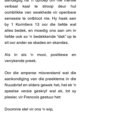
aandagtig na ‘n oproep om nie mense 
verbaal kaal te stroop deur hul 
oomblikke van swakhede vir openbare 
sensasie te ontbloot nie. Hy haak aan 
by 1 Korintiers 13 oor die liefde wat 
alles bedek, en moedig ons aan om in 
liefde ook so ‘n bedekkende “dak” op te 
sit oor ander se skades en skandes. 
Als in als ‘n mooi, positiewe en 
verrykende preek. 
Oor die amperse misverstand wat die 
aankondiging van die preektema in die 
Nuusbrief en elders gewek het, het ek ‘n 
speelse versie geskryf wat ek, tot sy 
plesier, vir Francois gestuur het: 
Doomnie stel vir ons ‘n wip,