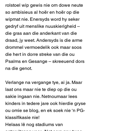
rolstoel wip gewis nie om dowe neute 
so ambisieus al hoër en hoër op die 
wipmat nie. Enersyds word hy seker 
gedryf uit menslike nuuskierigheid – 
die gras aan die anderkant van die 
draad, jy weet. Andersyds is die arme 
drommel vermoedelik ook maar soos 
die hert in dorre streke van die ou 
Psalms en Gesange – skreeuend dors 
na die genot. 
Verlange na vergange tye, ai ja. Maar 
laat ons maar nie te diep op die ou 
sakie ingaan nie. Netnoumaar lees 
kinders in tedere jare ook hierdie gryse 
ou omie se blog, en ek soek nie ‘n PG-
klassifikasie nie! 
Helaas lê nog stadiums van 