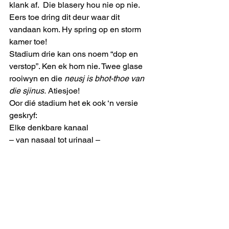
klank af.  Die blasery hou nie op nie. 
Eers toe dring dit deur waar dit 
vandaan kom. Hy spring op en storm 
kamer toe!
Stadium drie kan ons noem “dop en 
verstop”. Ken ek hom nie. Twee glase 
rooiwyn en die 
neusj is bhot-thoe van 
die sjinus.
 Atiesjoe! 
Oor dié stadium het ek ook ‘n versie 
geskryf:
Elke denkbare kanaal
– van nasaal tot urinaal – 
is verstop of skeef of krom, 
dis die kruis van ouderdom!
Stadium vier – dis die gevreesde 
stadium van “krom en dom”.  Sy HvD-
versie lui so:
Ouderdom, benouderdom;
Die oud buig die lyf al krommer, 