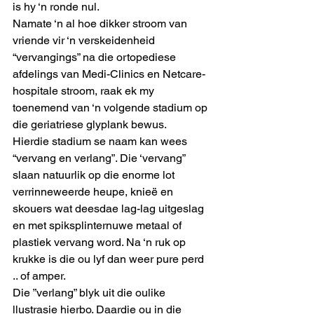
is hy ‘n ronde nul.
Namate ‘n al hoe dikker stroom van 
vriende vir ‘n verskeidenheid 
“vervangings” na die ortopediese 
afdelings van Medi-Clinics en Netcare-
hospitale stroom, raak ek my 
toenemend van ‘n volgende stadium op 
die geriatriese glyplank bewus.
Hierdie stadium se naam kan wees 
“vervang en verlang”. Die ‘vervang” 
slaan natuurlik op die enorme lot 
verrinneweerde heupe, knieë en 
skouers wat deesdae lag-lag uitgeslag 
en met spiksplinternuwe metaal of 
plastiek vervang word. Na ‘n ruk op 
krukke is die ou lyf dan weer pure perd 
.. of amper.
Die ”verlang” blyk uit die oulike 
llustrasie hierbo. Daardie ou in die 