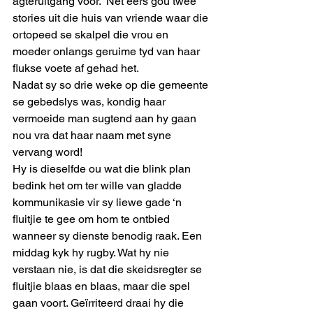
agteruitgang voor.  Net eers gou twee 
stories uit die huis van vriende waar die 
ortopeed se skalpel die vrou en 
moeder onlangs geruime tyd van haar 
flukse voete af gehad het. 
Nadat sy so drie weke op die gemeente 
se gebedslys was, kondig haar 
vermoeide man sugtend aan hy gaan 
nou vra dat haar naam met syne 
vervang word!
Hy is dieselfde ou wat die blink plan 
bedink het om ter wille van gladde 
kommunikasie vir sy liewe gade ‘n 
fluitjie te gee om hom te ontbied 
wanneer sy dienste benodig raak. Een 
middag kyk hy rugby. Wat hy nie 
verstaan nie, is dat die skeidsregter se 
fluitjie blaas en blaas, maar die spel 
gaan voort. Geïrriteerd draai hy die 