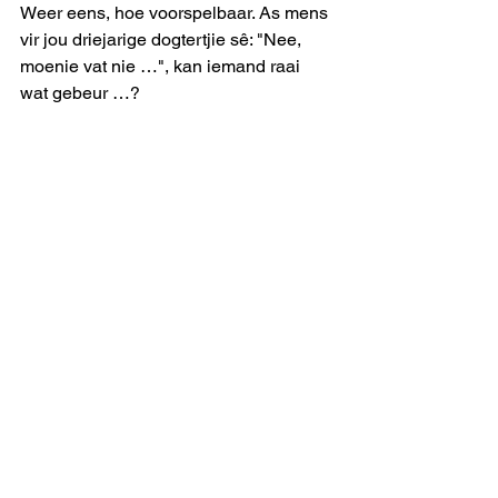
Weer eens, hoe voorspelbaar. As mens 
vir jou driejarige dogtertjie sê: "Nee, 
moenie vat nie …", kan iemand raai 
wat gebeur …?