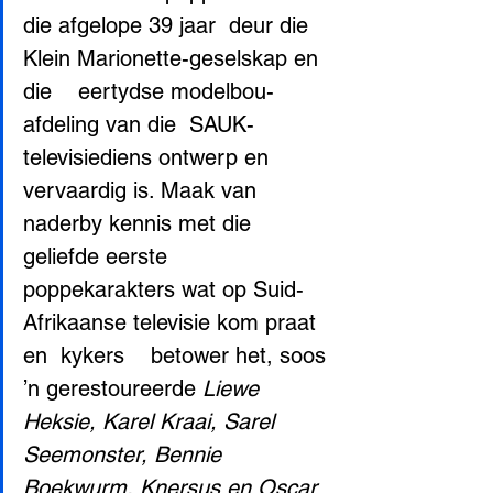
die afgelope 39 jaar  deur die 
Klein Marionette-geselskap en 
die    eertydse modelbou-
afdeling van die  SAUK-
televisiediens ontwerp en    
vervaardig is. Maak van 
naderby kennis met die  
geliefde eerste    
poppekarakters wat op Suid-
Afrikaanse televisie kom praat 
en  kykers    betower het, soos 
’n gerestoureerde 
Liewe 
Heksie, Karel Kraai, Sarel  
Seemonster, Bennie 
Boekwurm, Knersus en Oscar
. 