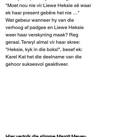
"Moet nou nie vir Liewe Heksie sê waar 
ek haar present gebêre het nie …"
Wat gebeur wanneer hy van die 
verhoog af padgee en Liewe Heksie 
weer haar verskyning maak? Reg 
geraai. Terwyl almal vir haar skree: 
"Heksie, kyk in die boks!", besef ek: 
Karel Kat het die deelname van die 
gehoor suksesvol geaktiveer.
Hier vertolk die slimme Margit Meyer-