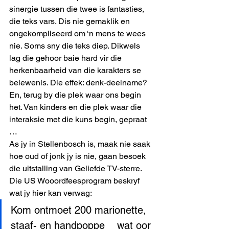
sinergie tussen die twee is fantasties, 
die teks vars. Dis nie gemaklik en 
ongekompliseerd om ‘n mens te wees 
nie. Soms sny die teks diep. Dikwels 
lag die gehoor baie hard vir die 
herkenbaarheid van die karakters se 
belewenis. Die effek: denk-deelname?
En, terug by die plek waar ons begin 
het. Van kinders en die plek waar die 
interaksie met die kuns begin, gepraat 
…
As jy in Stellenbosch is, maak nie saak 
hoe oud of jonk jy is nie, gaan besoek 
die uitstalling van Geliefde TV-sterre.
Die US Wooordfeesprogram beskryf 
wat jy hier kan verwag: 
Kom ontmoet 200 marionette, 
staaf- en handpoppe    wat oor 