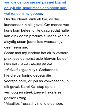
van die gehoor nie net passief kon sit 
en kyk nie, maar moes deelneem aan 
wat rondom my gebeur
.
Dis die ideaal, dink ek toe, vir die 
kunstenaar in elk geval. Om mense wat 
kuns kom beleef uit te daag sodat hulle 
kan dink oor ‘n produksie. Mens kan nie 
afsydig staan jeens iets waaraan jy 
deelneem nie.
Saam met my kinders het ek ‘n verdere 
praktiese demonstrasie hiervan beleef. 
Ons het
 Liewe Heksie en die 
rolskaatse
 gaan kyk. Gedurende 
hierdie vertoning gebeur die 
voorspelbare, vir jou as volwassene, in 
elk geval. Karel Kat stap op die 
verhoog en steek Liewe Heksie se 
geskenk weg.
"Maatjies," praat hy met die gehoor. 