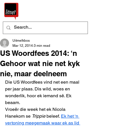
Uitmelkbos
Mar 12, 2014
3 min read
US Woordfees 2014: ‘n
Gehoor wat nie net kyk
nie, maar deelneem
Die US Woordfees vind net een maal 
per jaar plaas. Dis wild, woes en 
wonderlik, hoor ek iemand sê. Ek 
beaam.
Vroeër die week het ek Nicola 
Hanekom se 
Trippie
 beleef. 
Ek het ‘n 
vertoning meegemaak waar ek as lid 