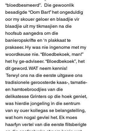
“bloedbesmeerd”.  Die gewoonlik 
besadigde “Oom Bart” het ongeduldig 
oor my skouer geloer en blaadjie vir 
blaadjie uit my tikmasjien na die 
hoofsub aangedra om die 
banieropskrifte en ‘n plakkaat te 
prakseer. Hy was nie ingenome met my 
woordkeuse nie. “Bloedbekoek, man!”  
het hy ge-adviseer. “Bloedbekoek”, het 
dit geword. WAT neem kennis!
 Terwyl ons na die eerste uitgawe ons 
tradisionele geroosterde kaas-, tamatie- 
en hamtoebroodjies van die 
delikatesse Grinters op die hoek geniet, 
was hierdie jongeling in die sentrum 
van sy ouer kollegas se belangstelling, 
wat hom nogal gevlei het. Ek moes 
haarfyn vertel van die eerste flitsberigte 