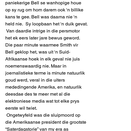
paniekerige Bell se wanhopige houe 
op sy rug om hom darem ook ‘n billike 
kans te gee. Bell was daarna nie ‘n 
held nie.  Sy loopbaan het ‘n duik gevat.
 Van daardie intrige in die persmotor 
het ek eers later jare bewus geword.  
Die paar minute waarmee Smith vir 
Bell geklop het, was uit ‘n Suid-
Afrikaanse hoek in elk geval nie juis 
noemenswaardig nie. Maar in  
joernalistieke terme is minute natuurlik 
goud werd, veral in die uiters 
mededingende Amerika, en natuurlik 
deesdae des te meer met al die 
elektroniese media wat tot elke prys 
eerste wil twiet.
 Ongetwyfeld was die sluipmoord op 
die Amerikaanse president die grootste 
“Saterdagstorie” van my era as 