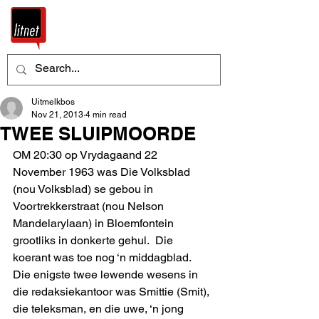
Uitmelkbos
Nov 21, 2013
4 min read
TWEE SLUIPMOORDE
OM 20:30 op Vrydagaand 22 
November 1963 was Die Volksblad 
(nou Volksblad) se gebou in 
Voortrekkerstraat (nou Nelson 
Mandelarylaan) in Bloemfontein 
grootliks in donkerte gehul.  Die 
koerant was toe nog ‘n middagblad.  
Die enigste twee lewende wesens in 
die redaksiekantoor was Smittie (Smit), 
die teleksman, en die uwe, ‘n jong 