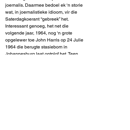
joernalis. Daarmee bedoel ek ‘n storie 
wat, in joernalistieke idioom, vir die 
Saterdagkoerant “gebreek” het. 
Interessant genoeg, het net die 
volgende jaar, 1964, nog ‘n grote 
opgelewer toe John Harris op 24 Julie 
1964 die berugte stasiebom in 
Johannesburg laat ontplof het. Teen 
daardie tyd het ek al teen die leer op 
begin vorder. Ek was een van die subs 
wat berigte oor die stasiebom 
geredigeer en van opskrifte voorsien 
het.
 Die grootste” koerantstorie van my 
loopbaan by koerante (1963 tot 1997)?  
Dit was ongetwyfeld die sluipmoord op 
dr. H.F. Verwoerd op 6 September 1966, 
wat ‘n Dinsdag was.  Die impak van die 