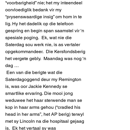
“voorbarigheid” nie; het my inteendeel 
oorvloediglik bedank vir my 
“prysenswaardige insig” om hom in te 
lig. Hy het dadelik op die telefoon 
gespring en begin span saamstel vir ‘n 
spesiale poging.  Ek, wat nie die 
Saterdag sou werk nie, is as vertaler 
opgekommandeer.  Die Kersfondsberig 
het vergete gebly.  Maandag was nog ‘n 
dag …
 Een van die berigte wat die 
Saterdagoggend deur my Remington 
is, was oor Jackie Kennedy se 
smartlike ervaring. Die mooi jong 
weduwee het haar sterwende man se 
kop in haar arms gehou (“cradled his 
head in her arms”, het AP berig) terwyl 
met sy Lincoln na die hospitaal gejaag 
is.  Ek het vertaal sy was 