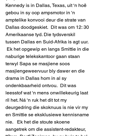
Kennedy is in Dallas, Texas, uit ‘n hoë 
gebou in sy oop ampsmotor in ‘n 
amptelike konvooi deur die strate van 
Dallas doodgeskiet.  Dit was om 12: 30 
Amerikaanse tyd. Die tydsverskil 
tussen Dallas en Suid-Afrika is agt uur.
 Ek het opgewip en langs Smittie in die 
naburige telekskantoor gaan staan 
terwyl Sapa se masjiene soos 
masjiengeweervuur bly dawer en die 
drama in Dallas hom in al sy 
ondenkbaarheid ontvou.  Dit was 
leesstof wat ‘n mens onwillekeurig laat 
ril het. Ná ‘n ruk het dit tot my 
deurgedring die skoknuus is nie vir my 
en Smittie se eksklusiewe kennisname 
nie.   Ek het die stoute skoene 
aangetrek om die assistent-redakteur, 