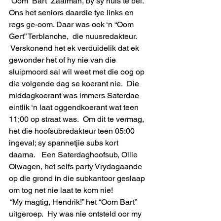
“Oom  Bart” Zaaiman, by sy huis te bel.  
Ons het seniors daardie tye links en 
regs ge-oom. Daar was ook ‘n “Oom 
Gert” Terblanche,  die nuusredakteur. 
 Verskonend het ek verduidelik dat ek 
gewonder het of hy nie van die 
sluipmoord sal wil weet met die oog op 
die volgende dag se koerant nie.  Die 
middagkoerant was immers Saterdae 
eintlik ‘n laat oggendkoerant wat teen 
11;00 op straat was.  Om dit te vermag, 
het die hoofsubredakteur teen 05:00 
ingeval; sy spannetjie subs kort 
daarna.   Een Saterdaghoofsub, Ollie 
Olwagen, het selfs party Vrydagaande 
op die grond in die subkantoor geslaap 
om tog net nie laat te kom nie!
 “My magtig, Hendrik!” het “Oom Bart” 
uitgeroep.  Hy was nie ontsteld oor my 