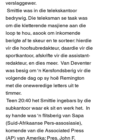
verslaggewer. 
 Smittie was in die telekskantoor 
bedrywig. Die teleksman se taak was 
om die kletterende masjiene aan die 
loop te hou, asook om inkomende 
berigte af te skeur en te sorteer: hierdie 
vir die hoofsubredakteur, daardie vir die 
sportkantoor, afskrifte vir die assistant-
redakteur, en dies meer.  Van Deventer 
was besig om ‘n Kersfondsberig vir die 
volgende dag op sy hoë Remington 
met die oneweredige letters uit te 
timmer.
 Teen 20:40 het Smittie ingebars by die 
subkantoor waar ek sit en werk het.  In 
sy hande was ‘n flitsberig van Sapa 
(Suid-Afrikaanse Pers-assosiasie), 
komende van die Associated Press 
(AP) van Amerika: Pres. John F. 