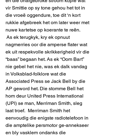
en die onafgebroke stroom kopie wat 
vir Smittie op sy tone gehou het tot in 
die vroeë oggendure, toe dit ‘n kort 
rukkie afgebreek het om later weer met 
nuwe kartetse op koerante te reën.
 As ek terugkyk, kry ek opnuut 
nagmerries oor die amperse flater wat 
ek uit respekvolle skrikkerigheid vir die 
“baas” begaan het. As ek “Oom Bart” 
nie gebel het nie, was ek dalk vandag 
in Volksblad-folklore wat die 
Associated Press se Jack Bell by die 
AP geword het. Die stomme Bell het  
hom deur United Press International 
(UPI) se man, Merriman Smith, sleg 
laat troef.  Merriman Smith het 
eenvoudig die enigste radiotelefoon in 
die amptelike persmotor ge-annekseer 
en bly vasklem ondanks die 