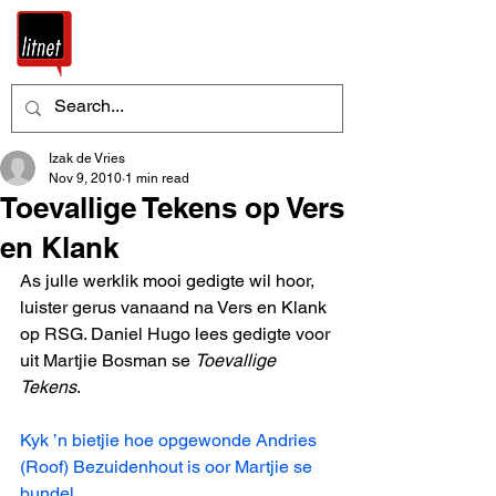
Izak de Vries
Nov 9, 2010
1 min read
Toevallige Tekens op Vers
en Klank
As julle werklik mooi gedigte wil hoor, 
luister gerus vanaand na Vers en Klank 
op RSG. Daniel Hugo lees gedigte voor 
uit Martjie Bosman se 
Toevallige 
Tekens
.
Kyk ’n bietjie hoe opgewonde Andries 
(Roof) Bezuidenhout is oor Martjie se 
bundel
. 