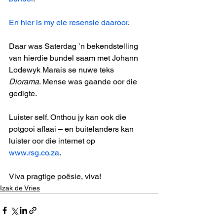
En hier is my eie resensie daaroor
. 
Daar was Saterdag ’n bekendstelling 
van hierdie bundel saam met Johann 
Lodewyk Marais se nuwe teks 
Diorama
. Mense was gaande oor die 
gedigte.
Luister self. Onthou jy kan ook die 
potgooi aflaai – en buitelanders kan 
luister oor die internet op 
www.rsg.co.za
.
Viva pragtige poësie, viva!
Izak de Vries