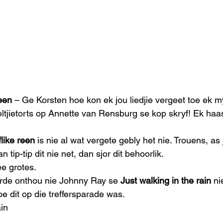
reen
 – Ge Korsten hoe kon ek jou liedjie vergeet toe ek m
eltjietorts op Annette van Rensburg se kop skryf! Ek haa
like reen 
is nie al wat vergete gebly het nie. Trouens, as
n tip-tip dit nie net, dan sjor dit behoorlik.
e grotes.
rde onthou nie Johnny Ray se 
Just walking in the rain 
ni
e dit op die treffersparade was.
ain