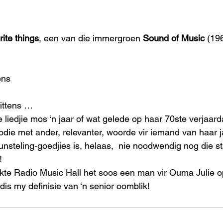
.
ite things
, een van die immergroen 
Sound of Music 
(196
ens
ittens … 
 liedjie mos ‘n jaar of wat gelede op haar 70ste verjaarda
odie met ander, relevanter, woorde vir iemand van haar j
unsteling-goedjies is, helaas,  nie noodwendig nog die s
!
kte Radio Music Hall het soos een man vir Ouma Julie 
 dis my definisie van ‘n senior oomblik!