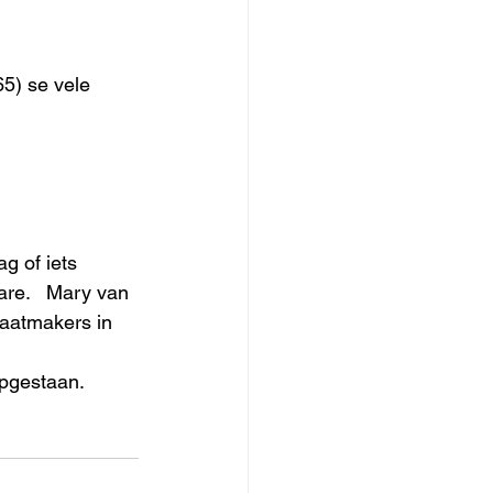
5) se vele 
g of iets 
are.   Mary van 
taatmakers in 
opgestaan.