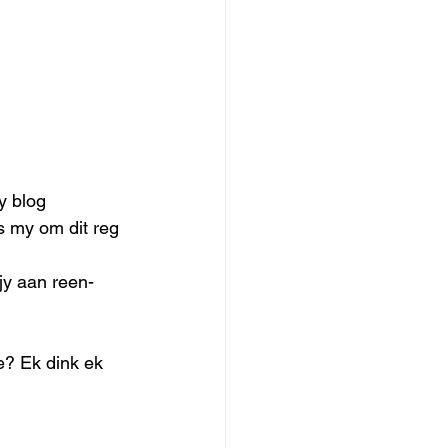
y blog 
s my om dit reg 
 jy aan reen-
e?
Ek dink ek 