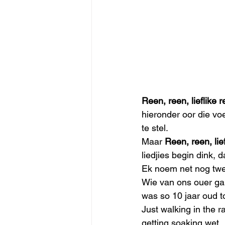
Reen, reen, lieflike 
hieronder oor die vo
te stel.
Maar 
Reen, reen, lief
liedjies begin dink, da
Ek noem net nog twe
Wie van ons ouer ga
was so 10 jaar oud to
Just walking in the r
getting soaking wet