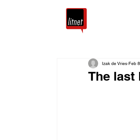
Tuis
Blog
Izak de Vries
Feb 8
The last