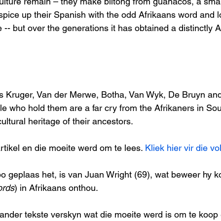
culture remain – they make biltong from guanacos, a small
spice up their Spanish with the odd Afrikaans word and lo
-- but over the generations it has obtained a distinctly A
Kruger, Van der Merwe, Botha, Van Wyk, De Bruyn and El
le who hold them are a far cry from the Afrikaners in Sou
 cultural heritage of their ancestors.
rtikel en die moeite werd om te lees. 
Kliek hier vir die vo
 bo geplaas het, is van Juan Wright (69), wat beweer hy k
ords
) in Afrikaans onthou.
 ander tekste verskyn wat die moeite werd is om te koop 