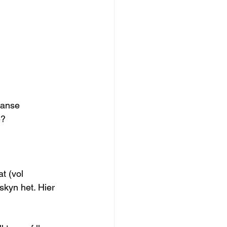
aanse 
ë?
t (vol 
skyn het. Hier 