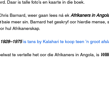
rd. Daar is talle foto’s en kaarte in die boek.
Chris Barnard, weer gaan lees ná ek 
Afrikaners in Angol
a
 baie meer sin. Barnard het geskryf oor hierdie mense, 
or hul Afrikanerskap.
a 1928–1975
is tans by Kalahari te koop teen ’n groot afs
lwat te vertelle het oor die Afrikaners in Angola, is 
Wil