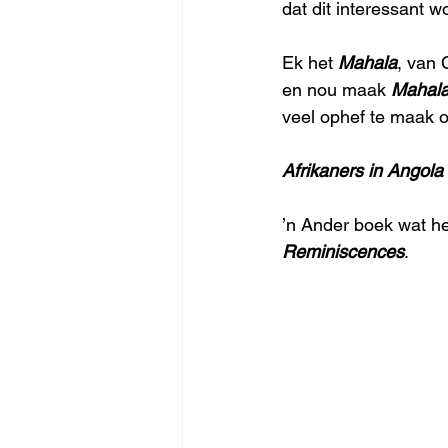
dat dit interessant wo
Ek het 
Mahala
, van 
en nou maak 
Mahal
veel ophef te maak o
Afrikaners in Angol
’n Ander boek wat hee
Reminiscences
. 