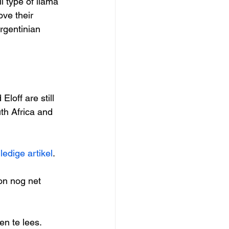
 type of llama 
ve their 
rgentinian 
off are still 
th Africa and 
lledige artikel
.
on nog net 
en te lees.