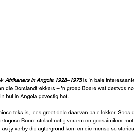
ek 
Afrikaners in Angola 1928–1975
 is ’n baie interessant
n die Dorslandtrekkers – ’n groep Boere wat destyds nog
in hul in Angola gevestig het.
iese teks is, lees groot dele daarvan baie lekker. Soos 
Portugese Boere stelselmatig verarm en geassimileer met
al as jy verby die agtergrond kom en die mense se stories