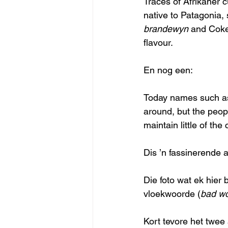
Traces of Afrikaner 
native to Patagonia, 
brandewyn
 and Coke 
flavour.
En nog een:
Today names such as 
around, but the peop
maintain little of the
Dis ’n fassinerende a
Die foto wat ek hier
vloekwoorde (
bad w
Kort tevore het twee