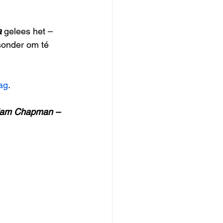
a
 gelees het – 
sonder om té 
lag
.
liam Chapman – 