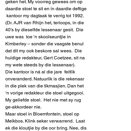
geken het. My voorreg gewees om op 
daardie stoel te sit en in daardie deftige 
 kantoor my dagtaak te verrig tot 1992.
(Dr. AJR van Rhijn het, terloops, in die 
40’s by dieselfde lessenaar gesit.  Die 
uwe was  toe ‘n skoolseuntjie in 
Kimberley – sonder die vaagste benul 
dat dit my ook beskore sal wees.  Die 
huidige redakteur, Gert Coetzee, sit na 
my wete steeds by die lessenaar). 
Die kantoor is ná al die jare  feitlik 
onveranderd. Natuurlik is die rekenaar 
in die plek van die tikmasjien. Dan het 
‘n vorige redakteur die stoel uitgegooi. 
My geliefde stoel.  Het nie met sy rug 
ge-akkordeer nie. 
Maar stoel in Bloemfontein, stoel op 
Melkbos. Klink seker verwarrend.  Laat 
ek die kloutjie by die oor bring. Nee, dis 