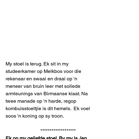
My stoel is terug. Ek sit in my 
studeerkamer op Melkbos voor die 
rekenaar en swaai en draai op ‘n 
meneer van bruin leer met soliede 
armleunings van Birmaanse kiaat. Na 
twee manade op ‘n harde, regop  
kombuisstoeltjie is dit hemels.  Ek voel 
soos ‘n koning op sy troon.
                            *******************
Ek op my geliefde stoel. By my is Jan 