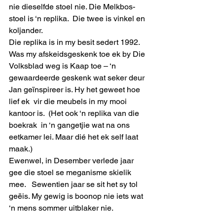
nie dieselfde stoel nie. Die Melkbos-
stoel is ‘n replika.  Die twee is vinkel en 
koljander. 
Die replika is in my besit sedert 1992. 
Was my afskeidsgeskenk toe ek by Die 
Volksblad weg is Kaap toe – ‘n 
gewaardeerde geskenk wat seker deur 
Jan geïnspireer is. Hy het geweet hoe 
lief ek  vir die meubels in my mooi 
kantoor is.  (Het ook ‘n replika van die 
boekrak  in ‘n gangetjie wat na ons 
eetkamer lei. Maar dié het ek self laat 
maak.) 
Ewenwel, in Desember verlede jaar 
gee die stoel se meganisme skielik 
mee.   Sewentien jaar se sit het sy tol 
geëis. My gewig is boonop nie iets wat 
‘n mens sommer uitblaker nie.