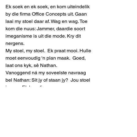
Ek soek en ek soek, en kom uiteindelik 
by die firma Office Concepts uit. Gaan 
laai my stoel daar af. Wag en wag. Toe 
kom die nuus: Jammer, daardie soort 
imeganisme is uit die mode. Kry dit 
nergens. 
My stoel, my stoel.  Ek praat mooi. Hulle 
moet eenvoudig ‘n plan maak.  Goed, 
laat ons kyk, sê Nathan. 
Vanoggend ná my soveelste navraag 
bel Nathan: Sit jy of staan jy?  Jou stoel 
is reg.   Ek kon die man soen. 
Die Proteas het ‘n slag weer gewen, ‘n 
salige koel seebriesie stoot by die 
woonkamer se skuifdeur in, en ek sit 
weer die sit wat my boude al so lank so 
goed ken. Die Kaap is weer so 
Hollands soos kan kom.     