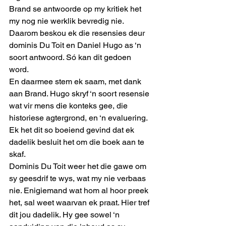
Brand se antwoorde op my kritiek het 
my nog nie werklik bevredig nie. 
Daarom beskou ek die resensies deur 
dominis Du Toit en Daniel Hugo as ‘n 
soort antwoord. Só kan dit gedoen 
word.
En daarmee stem ek saam, met dank 
aan Brand. Hugo skryf ‘n soort resensie 
wat vir mens die konteks gee, die 
historiese agtergrond, en ‘n evaluering. 
Ek het dit so boeiend gevind dat ek 
dadelik besluit het om die boek aan te 
skaf.
Dominis Du Toit weer het die gawe om 
sy geesdrif te wys, wat my nie verbaas 
nie. Enigiemand wat hom al hoor preek 
het, sal weet waarvan ek praat. Hier tref 
dit jou dadelik. Hy gee sowel ‘n 