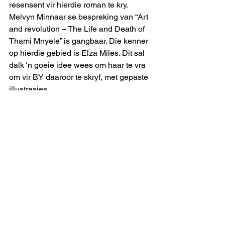
resensent vir hierdie roman te kry.
Melvyn Minnaar se bespreking van “Art 
and revolution – The Life and Death of 
Thami Mnyele” is gangbaar. Die kenner 
op hierdie gebied is Elza Miles. Dit sal 
dalk ‘n goeie idee wees om haar te vra 
om vir BY daaroor te skryf, met gepaste 
illustrasies. 
uitmelkbos
See All
Recent Posts