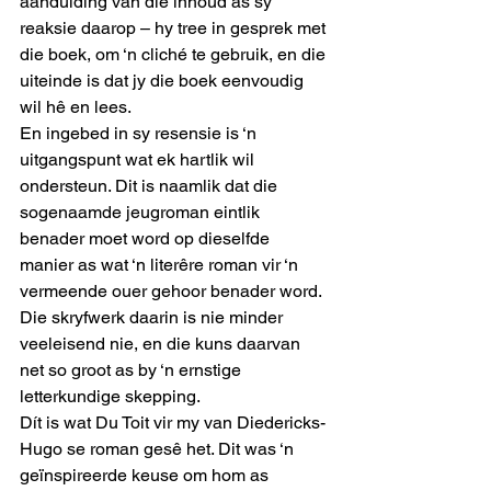
aanduiding van die inhoud as sy 
reaksie daarop – hy tree in gesprek met 
die boek, om ‘n cliché te gebruik, en die 
uiteinde is dat jy die boek eenvoudig 
wil hê en lees.
En ingebed in sy resensie is ‘n 
uitgangspunt wat ek hartlik wil 
ondersteun. Dit is naamlik dat die 
sogenaamde jeugroman eintlik 
benader moet word op dieselfde 
manier as wat ‘n literêre roman vir ‘n 
vermeende ouer gehoor benader word. 
Die skryfwerk daarin is nie minder 
veeleisend nie, en die kuns daarvan 
net so groot as by ‘n ernstige 
letterkundige skepping.
Dít is wat Du Toit vir my van Diedericks-
Hugo se roman gesê het. Dit was ‘n 
geïnspireerde keuse om hom as 