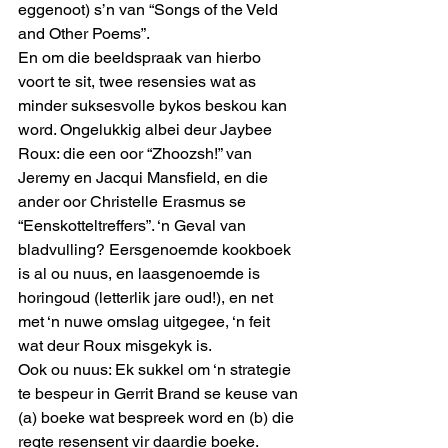
eggenoot) s’n van “Songs of the Veld 
and Other Poems”.
En om die beeldspraak van hierbo 
voort te sit, twee resensies wat as 
minder suksesvolle bykos beskou kan 
word. Ongelukkig albei deur Jaybee 
Roux: die een oor “Zhoozsh!” van 
Jeremy en Jacqui Mansfield, en die 
ander oor Christelle Erasmus se 
“Eenskotteltreffers”. ‘n Geval van 
bladvulling? Eersgenoemde kookboek 
is al ou nuus, en laasgenoemde is 
horingoud (letterlik jare oud!), en net 
met ‘n nuwe omslag uitgegee, ‘n feit 
wat deur Roux misgekyk is.
Ook ou nuus: Ek sukkel om ‘n strategie 
te bespeur in Gerrit Brand se keuse van 
(a) boeke wat bespreek word en (b) die 
regte resensent vir daardie boeke. 