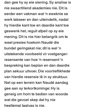
dan gee hy sy eie siening. Sy analise is 
nie swaartillend akademies nie. Dit is 
eerder een vakman wat ‘n eweknie se 
werk takseer en dan uiteindelik, nadat 
hy hierdie kant toe en daardie kant toe 
geswenk het, reguit afpeil op sy eie 
mening. Dit is nie hier belangrik om te 
weet presies hoekom Naudé die 
bundel geringskat nie; dit is wel ‘n 
uitstekende voorbeeld vir voetganger-
resensente van hoe ‘n resensent ‘n 
bespreking kan beplan en dan daardie 
plan sekuur uitvoer. Die voortreflikhede 
van hierdie resensie lê in sy struktuur. 
Net op een terrein kan Naudé aandag 
gee aan sy terkortkominge: Hy is 
geneig om hom te bedien van woorde 
wat die gevoel skep dat hy nie 
heeltemal taalvas is nie.