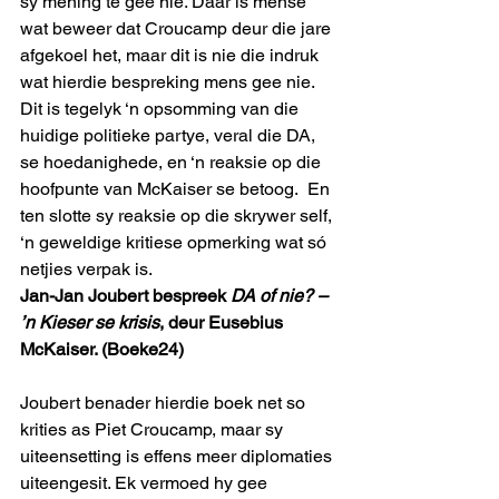
sy mening te gee nie. Daar is mense 
wat beweer dat Croucamp deur die jare 
afgekoel het, maar dit is nie die indruk 
wat hierdie bespreking mens gee nie. 
Dit is tegelyk ‘n opsomming van die 
huidige politieke partye, veral die DA, 
se hoedanighede, en ‘n reaksie op die 
hoofpunte van McKaiser se betoog.  En 
ten slotte sy reaksie op die skrywer self, 
‘n geweldige kritiese opmerking wat só 
netjies verpak is.
Jan-Jan Joubert bespreek 
DA of nie? – 
’n Kieser se krisis
, deur Eusebius 
McKaiser. (Boeke24)
Joubert benader hierdie boek net so 
krities as Piet Croucamp, maar sy 
uiteensetting is effens meer diplomaties 
uiteengesit. Ek vermoed hy gee 