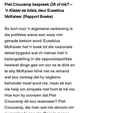
Piet Croucamp bespreek 
DA of nie? – 
’n Kieser se krisis
, deur Eusebius 
McKaiser. (Rapport Boeke)
So kort voor ‘n algemene verkiesing is 
die politieke arena een waar min 
genade betoon word. Eusebius 
McKaiser het ‘n boek tot die nasionale 
debat bygedra wat vir mense met ‘n 
belangstelling in die opposisiepolitiek 
heelwat dinge gee om oor na te dink en 
te stry. McKaiser klink nie na iemand 
wat sou verwag dat hy sagkens 
behandel moet word nie, maar ek kan 
nie help om simpatie met hom te hê nie. 
Hoe kon hy voorsien dat Piet 
Croucamp dit sou resenseer? Piet 
Croucamp, die man wat nie skroom om 