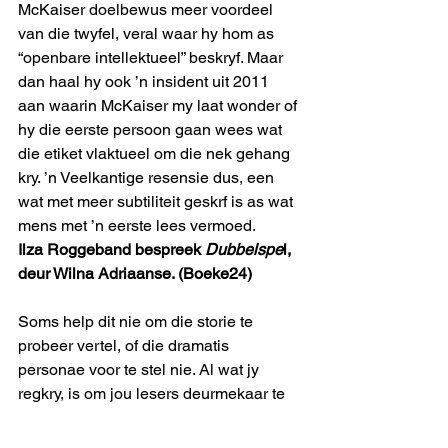
McKaiser doelbewus meer voordeel 
van die twyfel, veral waar hy hom as 
“openbare intellektueel” beskryf. Maar 
dan haal hy ook ’n insident uit 2011 
aan waarin McKaiser my laat wonder of 
hy die eerste persoon gaan wees wat 
die etiket vlaktueel om die nek gehang 
kry. ’n Veelkantige resensie dus, een 
wat met meer subtiliteit geskrf is as wat 
mens met ’n eerste lees vermoed.
Ilza Roggeband bespreek 
Dubbelspe
l, 
deur Wilna Adriaanse. (Boeke24)
Soms help dit nie om die storie te 
probeer vertel, of die dramatis 
personae voor te stel nie. Al wat jy 
regkry, is om jou lesers deurmekaar te 
maak. Dít is wat hier gebeur. En iemand 
met Ilza Roggeband se ondervinding 