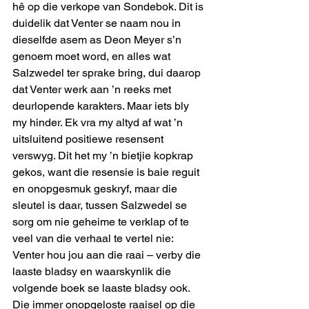
hê op die verkope van Sondebok. Dit is 
duidelik dat Venter se naam nou in 
dieselfde asem as Deon Meyer s’n 
genoem moet word, en alles wat 
Salzwedel ter sprake bring, dui daarop 
dat Venter werk aan ’n reeks met 
deurlopende karakters. Maar iets bly 
my hinder. Ek vra my altyd af wat ’n 
uitsluitend positiewe resensent 
verswyg. Dit het my ’n bietjie kopkrap 
gekos, want die resensie is baie reguit 
en onopgesmuk geskryf, maar die 
sleutel is daar, tussen Salzwedel se 
sorg om nie geheime te verklap of te 
veel van die verhaal te vertel nie: 
Venter hou jou aan die raai – verby die 
laaste bladsy en waarskynlik die 
volgende boek se laaste bladsy ook. 
Die immer onopgeloste raaisel op die 