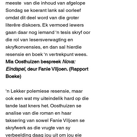
meeste  van die inhoud van afgelope 
Sondag se koerant lank sal oorleef 
omdat dit deel word van die groter 
literêre diskoers. Ek vermoed iewers 
gaan daar nog iemand ‘n tesis skryf oor 
die rol van lesersverwagting en 
skryfkonvensies, en dan sal hierdie 
resensie en boek ‘n vertrekpunt wees.
Mia Oosthuizen bespreek 
Nova: 
Eindspel,
 deur Fanie Viljoen. (Rapport 
Boeke)
‘n Lekker polemiese resensie, maar 
ook een wat my uiteindelik hard op die 
tande laat kners het. Oosthuizen se 
analise van die roman en haar 
taksering van sowel Fanie Viljoen se 
skryfwerk as die vrugte van sy 
verbeelding daag jou uit om jou eie 