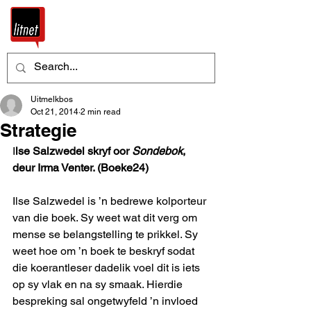
Uitmelkbos
Oct 21, 2014
2 min read
Strategie
I
lse Salzwedel skryf oor 
Sondebok
, 
deur Irma Venter. (Boeke24)
Ilse Salzwedel is ’n bedrewe kolporteur 
van die boek. Sy weet wat dit verg om 
mense se belangstelling te prikkel. Sy 
weet hoe om ’n boek te beskryf sodat 
die koerantleser dadelik voel dit is iets 
op sy vlak en na sy smaak. Hierdie 
bespreking sal ongetwyfeld ’n invloed 