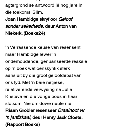
agtergrond se antwoord lê nog jare in 
die toekoms. Slim.
Joan Hambidge skryf oor 
Geloof 
sonder sekerhede
, deur Anton van 
Niekerk. (Boeke24)
’n Verrassende keuse van resensent, 
maar Hambidge lewer ’n 
onderhoudende, genuanseerde reaksie 
op ’n boek wat oënskynlik sterk 
aansluit by die groot geloofdebat van 
ons tyd. Met ’n baie netjiese, 
relativerende verwysing na Julia 
Kristeva en die vorige pous in haar 
slotsom. Nie om dowe neute nie.
Riaan Grobler resenseer 
Draalnoot vir 
‘n janfiskaal
, deur Henry Jack Cloete. 
(Rapport Boeke)