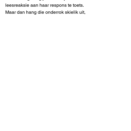
leesreaksie aan haar respons te toets. 
Maar dan hang die onderrok skielik uit, 
begin sy sensor speel: Dié boek is nie 
geskik vir sensitiewe lesers nie. Wat is 
‘n sensitiewe leser, dr. Oosthuizen? 
Hoe ken jy hulle uit, hoe meet jy hul 
reaksies? Kan mense nie maar self 
besluit of hule verder wil lees nie?
uitmelkbos
See All
Recent Posts