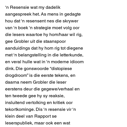
‘n Resensie wat my dadelik 
aangespreek het. As mens in gedagte 
hou dat ‘n resensent nes die skrywer 
van ‘n boek ‘n strategie moet volg oor 
die lesers waartoe hy hom/haar wil rig, 
gee Grobler uit die staanspoor 
aanduidings dat hy hom rig tot diegene 
met ‘n belangstelling in die letterkunde, 
en veral hulle wat in ‘n moderne idioom 
dink. Die gonswoorde “distopiese 
drogdroom” is die eerste tekens, en 
daarna neem Grobler die leser 
eerstens deur die gegewe/verhaal en 
ten tweede gee hy sy reaksie, 
insluitend vertolking en kritiek oor 
tekortkominge. Dis ‘n resensie vir ‘n 
klein deel van Rapport se 
leserspubliek, maar ook een wat 