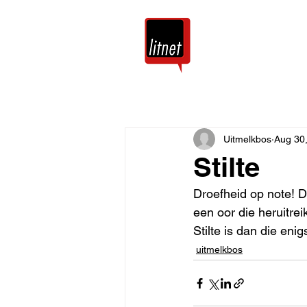
Tuis
Blog
Uitmelkbos
Aug 30
Stilte
Droefheid op note! D
een oor die heruitrei
Stilte is dan die eni
uitmelkbos