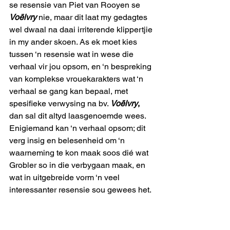
se resensie van Piet van Rooyen se 
Voëlvry
 nie, maar dit laat my gedagtes 
wel dwaal na daai irriterende klippertjie 
in my ander skoen. As ek moet kies 
tussen ‘n resensie wat in wese die 
verhaal vir jou opsom, en ‘n bespreking 
van komplekse vrouekarakters wat ‘n 
verhaal se gang kan bepaal, met 
spesifieke verwysing na bv. 
Voëlvry
,
dan sal dit altyd laasgenoemde wees. 
Enigiemand kan ‘n verhaal opsom; dit 
verg insig en belesenheid om ‘n 
waarneming te kon maak soos dié wat 
Grobler so in die verbygaan maak, en 
wat in uitgebreide vorm ‘n veel 
interessanter resensie sou gewees het.