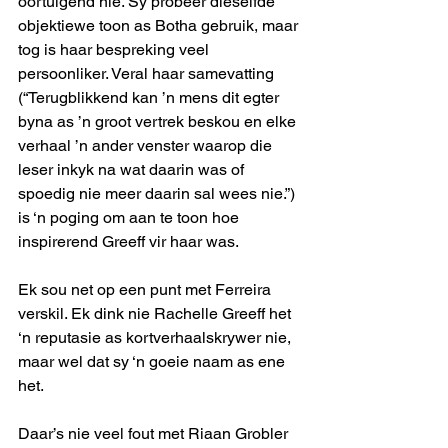
oortuigend nie. Sy probeer dieselfde 
objektiewe toon as Botha gebruik, maar 
tog is haar bespreking veel 
persoonliker. Veral haar samevatting 
(“Terugblikkend kan ’n mens dit egter 
byna as ’n groot vertrek beskou en elke 
verhaal ’n ander venster waarop die 
leser inkyk na wat daarin was of 
spoedig nie meer daarin sal wees nie.”) 
is ‘n poging om aan te toon hoe 
inspirerend Greeff vir haar was.
Ek sou net op een punt met Ferreira 
verskil. Ek dink nie Rachelle Greeff het 
‘n reputasie as kortverhaalskrywer nie, 
maar wel dat sy ‘n goeie naam as ene 
het.
Daar’s nie veel fout met Riaan Grobler 