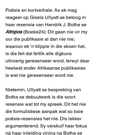
Poësie en kortverhale. As ek mag 
reageer op Gisela Ullyatt se betoog in 
haar resensie van Hendrik J. Botha se 
Atropos
 (Boeke24): Dit gaan nie vir my 
oor die publikasie al dan nie nie; 
waaroor ek ‘n klippie in die skoen het, 
is die feit dat feitlik alle digkuns 
uitvoerig geresenseer word, terwyl daar 
heelwat ander Afrikaanse publikasies 
is wat nie geresenseer word nie.
Nietemin, Ullyatt se bespreking van 
Botha se debuutwerk is die soort 
resensie wat tot my spreek. Dit het nie 
die formulistiese aanpak wat so baie 
poësie-resensies het nie. Dis lekker 
argumenterend. Sy verskuif haar fokus 
ná haar inleiding vining na Botha se 