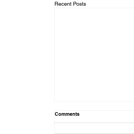
Recent Posts
Probleme probleme
Comments
Die hoop het toe nie beskaam
nie. Rapport het afgelope Sondag