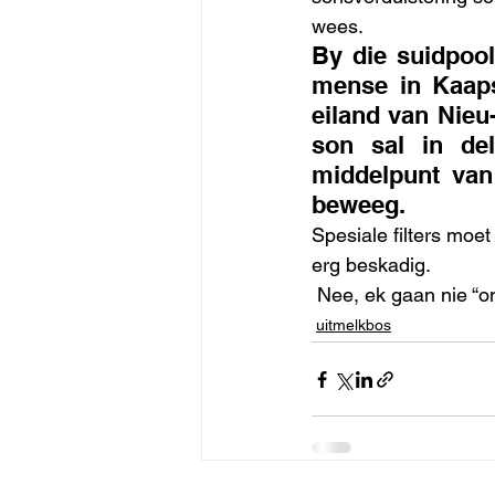
wees.
By die suidpool
mense in Kaapst
eiland van Nieu
son sal in de
middelpunt van
beweeg.
Spesiale filters moet
erg beskadig. 
Nee, ek gaan nie “on
uitmelkbos