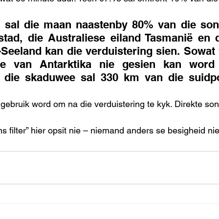
 sal die maan naastenby 80% van die son 
ad, die Australiese eiland Tasmanië en di
-Seeland kan die verduistering sien. Sowat 
le van Antarktika nie gesien kan word 
 die skaduwee sal 330 km van die suidpo
 gebruik word om na die verduistering te kyk. Direkte son
s filter” hier opsit nie – niemand anders se besigheid nie