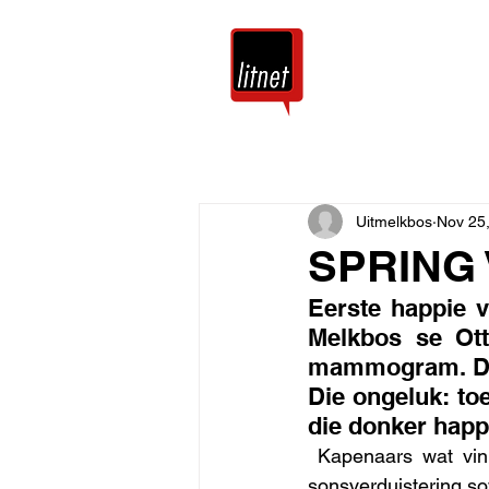
Tuis
Blog
Uitmelkbos
Nov 25
SPRING 
Eerste happie v
Melkbos se Ott
mammogram. Dit 
Die ongeluk: t
die donker happi
Kapenaars wat vinn
sonsverduistering so