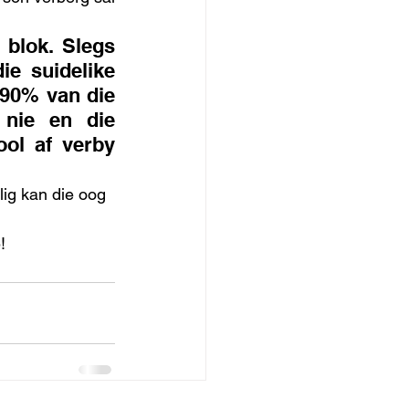
blok. Slegs 
e suidelike 
90% van die 
nie en die 
ol af verby 
lig kan die oog 
!