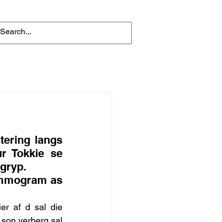
ering langs 
r Tokkie se 
gryp. 
ammogram as 
r af d sal die 
son verberg sal 