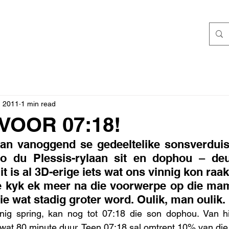
, 2011
1 min read
VOOR 07:18!
an vanoggend se gedeeltelike sonsverduist
o du Plessis-rylaan sit en dophou – deu
is al 3D-erige iets wat ons vinnig kon raak
oe kyk ek meer na die voorwerpe op die m
e wat stadig groter word. Oulik, man oulik. 
ig spring, kan nog tot 07:18 die son dophou. Van hie
wat 80 minute duur. Teen 07:18 sal omtrent 10% van die 