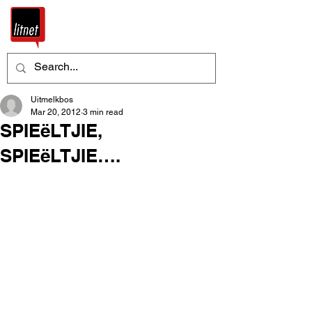
Uitmelkbos
Mar 20, 2012
3 min read
SPIEëLTJIE,
SPIEëLTJIE….