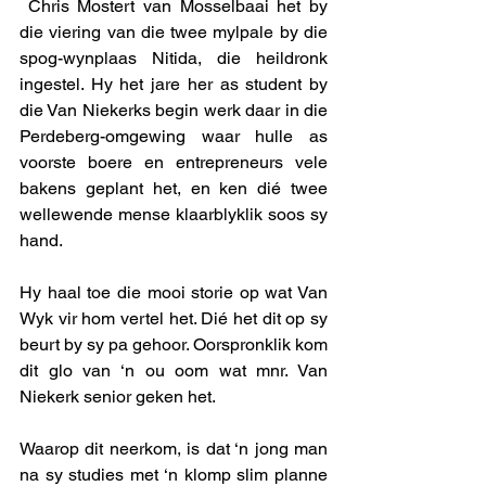
 Chris Mostert van Mosselbaai het by 
die viering van die twee mylpale by die 
spog-wynplaas Nitida, die heildronk 
ingestel. Hy het jare her as student by 
die Van Niekerks begin werk daar in die 
Perdeberg-omgewing waar hulle as 
voorste boere en entrepreneurs vele 
bakens geplant het, en ken dié twee 
wellewende mense klaarblyklik soos sy 
hand. 
Hy haal toe die mooi storie op wat Van 
Wyk vir hom vertel het. Dié het dit op sy 
beurt by sy pa gehoor. Oorspronklik kom 
dit glo van ‘n ou oom wat mnr. Van 
Niekerk senior geken het. 
Waarop dit neerkom, is dat ‘n jong man 
na sy studies met ‘n klomp slim planne 