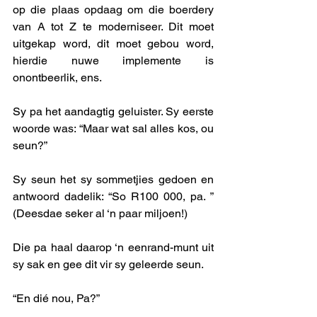
op die plaas opdaag om die boerdery 
van A tot Z te moderniseer. Dit moet 
uitgekap word, dit moet gebou word, 
hierdie nuwe implemente is 
onontbeerlik, ens. 
Sy pa het aandagtig geluister. Sy eerste 
woorde was: “Maar wat sal alles kos, ou 
seun?” 
Sy seun het sy sommetjies gedoen en 
antwoord dadelik: “So R100 000, pa. ” 
(Deesdae seker al ‘n paar miljoen!) 
Die pa haal daarop ‘n eenrand-munt uit 
sy sak en gee dit vir sy geleerde seun. 
“En dié nou, Pa?” 