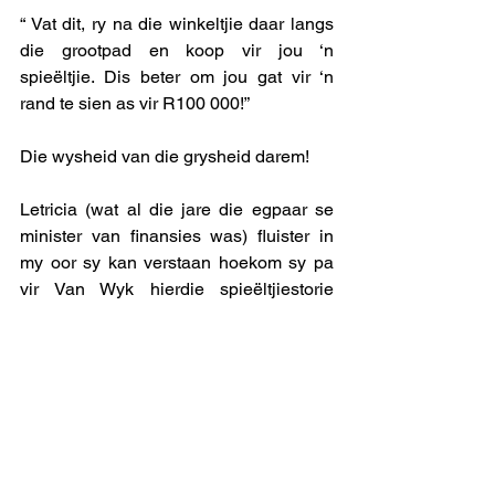
“ Vat dit, ry na die winkeltjie daar langs 
die grootpad en koop vir jou ‘n 
spieëltjie. Dis beter om jou gat vir ‘n 
rand te sien as vir R100 000!” 
Die wysheid van die grysheid darem! 
Letricia (wat al die jare die egpaar se 
minister van finansies was) fluister in 
my oor sy kan verstaan hoekom sy pa 
vir Van Wyk hierdie spieëltjiestorie 
vertel het. Hy was van jongs af baie 
innoverend en het altyd die waagmoed 
gehad om nuwe dinge aan te pak.  Hy 
was bv. die eerste boer wat pere in die 
Perdeberg-area vir die uitvoermark 
geplant het, terwyl dit n tradisionele 
tafeldruiwe-gebied was.  