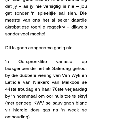
dat jy – as jy nie versigtig is nie – jou 
gat sonder ‘n spieeltjie sal sien. Die 
meeste van ons het al seker daardie 
akrobatiese toertjie reggekry – dikwels 
sonder veel moeite!
Dit is geen aangename gesig nie. 
‘n Oorspronklike variasie op 
laasgenoemde het ek Saterdag gehoor 
by die dubbele viering van Van Wyk en 
Letricia van Niekerk van Melkbos se 
44ste troudag en haar 70ste verjaardag 
by ‘n noenmaal om oor huis toe te skryf 
(met genoeg KWV se sauvignon blanc 
vir hierdie dors gas na ‘n week se 
onthouding). 