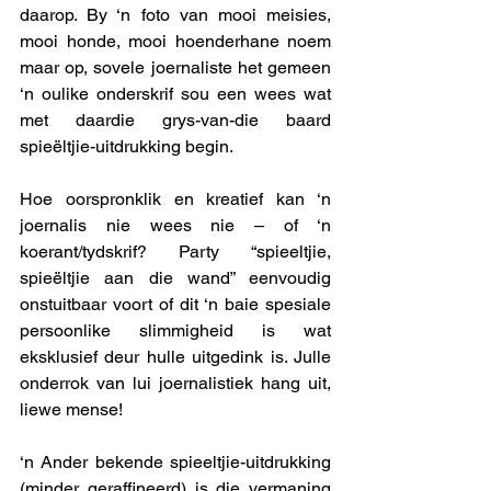
daarop. By ‘n foto van mooi meisies, 
mooi honde, mooi hoenderhane noem 
maar op, sovele joernaliste het gemeen 
‘n oulike onderskrif sou een wees wat 
met daardie grys-van-die baard 
spieëltjie-uitdrukking begin. 
Hoe oorspronklik en kreatief kan ‘n 
joernalis nie wees nie – of ‘n 
koerant/tydskrif? Party “spieeltjie, 
spieëltjie aan die wand” eenvoudig 
onstuitbaar voort of dit ‘n baie spesiale 
persoonlike slimmigheid is wat 
eksklusief deur hulle uitgedink is. Julle 
onderrok van lui joernalistiek hang uit, 
liewe mense!
‘n Ander bekende spieeltjie-uitdrukking 
(minder geraffineerd) is die vermaning 