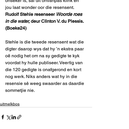
onseker is, sal dit onvanpas klink en 
jou laat wonder oor die resensent.
Rudolf Stehle resenseer 
Woorde roes 
in die water,
 deur Clinton V. du Plessis. 
(Boeke24)
Stehle is die tweede resensent wat die 
digter daarop wys dat hy ’n ekstra paar 
oë nodig het om na sy gedigte te kyk 
voordat hy hulle publiseer. Veertig van 
die 120 gedigte is onafgerond en kort 
nog werk. Niks anders wat hy in die 
resensie sê weeg swaarder as daardie 
sommetjie nie.
uitmelkbos