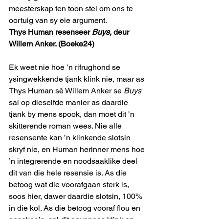
meesterskap ten toon stel om ons te 
oortuig van sy eie argument.
Thys Human resenseer 
Buys,
 deur 
Willem Anker. (Boeke24)
Ek weet nie hoe ’n rifrughond se 
ysingwekkende tjank klink nie, maar as 
Thys Human sê Willem Anker se 
Buys
sal op dieselfde manier as daardie 
tjank by mens spook, dan moet dit ’n 
skitterende roman wees. Nie alle 
resensente kan ’n klinkende slotsin 
skryf nie, en Human herinner mens hoe 
’n integrerende en noodsaaklike deel 
dit van die hele resensie is. As die 
betoog wat die voorafgaan sterk is, 
soos hier, dawer daardie slotsin, 100% 
in die kol. As die betoog vooraf flou en 