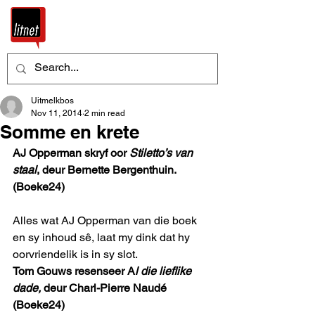
Uitmelkbos
Nov 11, 2014
2 min read
Somme en krete
AJ Opperman skryf oor 
Stiletto’s van 
staal
, deur Bernette Bergenthuin. 
(Boeke24)
Alles wat AJ Opperman van die boek 
en sy inhoud sê, laat my dink dat hy 
oorvriendelik is in sy slot.
Tom Gouws resenseer A
l die lieflike 
dade,
 deur Charl-Pierre Naudé 
(Boeke24)