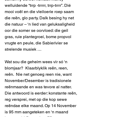
welluidende “trrp -trrrrr, trrp-trrrr”. Dié 
mooi voël en die vleiloerie roep saam 
die reën, glo party. Dalk besing hy net 
die natuur – ‘n lied van geluksaligheid 
oor die somer se oorvloed: die geil 
gras, ruie plantegroei, bome propvol 
vrugte en peule, die Sabierivier se 
strelende musiek …
Wat sou die geheim wees vir só ‘n 
blomjaar?  Klaarblyklik reën, reen, 
reën.  Nie net genoeg reen nie, want 
November/Desember is tradisionele 
reënmaande en was tevore al natter. 
Die antwoord is eerder: konstante reën, 
reg versprei, met op die kop sewe 
reëndae elke maand. Op 14 November 
is 95 mm aangeteken en ‘n maand 