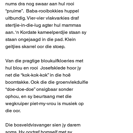
nums dra nog swaar aan hul rooi 
“pruime”.  Baba-rooibokkies huppel 
uitbundig. Vier-vier vlakvarkies draf 
stertjie-in-die-lug agter hul mammas 
aan. ‘n Kordate kameelperdjie staan sy 
staan ongejaagd in die pad. Klein 
geitjies skarrel oor die stoep.        
Van die pragtige bloukuifkloeries met 
hul blou en rooi  Josefsklede hoor jy 
net die “kok-kok-kok” in die hoë 
boomtakke. Ook die die groenvlekduifie 
“doe-doe-doe” onsigbaar sonder 
ophou, en sy beurtsang met die 
wegkruiper piet-my-vrou is musiek op 
die oor.   
Die bosveldvisvanger sien jy darem 
soms. Hy oortref homself met sy 