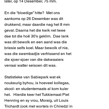
later, op 14 Desember, 75 mm.  
En die “bloedige” hitte?  Met ons 
aankoms op 26 Desember was dit 
drukkend, maar daardie nag het 8 mm 
geval. Daarna het die kwik net twee 
dae tot die hoë 30’s geklim.  Dae lank 
was dit bewolk en een aand was die 
briesie selfs koel. Maar bewolk of nie, 
was die swembadjie verfrissend en het 
die sjoer-sjoer van die dakwaaiers 
verraai watter seisoen dit was.
Statistieke van Sabiepark wat ek 
noukeurig byhou, is hoeveel kollegas, 
skool- en studentemaats al kom kuier 
het.   Hierdie keer het Tukkiemaat Piet 
Henning en sy vrou, Moraig, uit Louis 
Trichardt (ook met wortels in Chiredzi in 