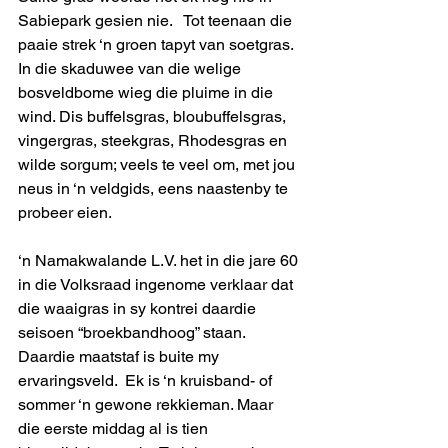
Sabiepark gesien nie.   Tot teenaan die 
paaie strek ‘n groen tapyt van soetgras. 
In die skaduwee van die welige 
bosveldbome wieg die pluime in die 
wind. Dis buffelsgras, bloubuffelsgras, 
vingergras, steekgras, Rhodesgras en 
wilde sorgum; veels te veel om, met jou 
neus in ‘n veldgids, eens naastenby te 
probeer eien.  
‘n Namakwalande L.V. het in die jare 60 
in die Volksraad ingenome verklaar dat 
die waaigras in sy kontrei daardie 
seisoen “broekbandhoog” staan.  
Daardie maatstaf is buite my 
ervaringsveld.  Ek is ‘n kruisband- of 
sommer ‘n gewone rekkieman. Maar 
die eerste middag al is tien 