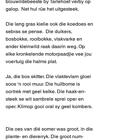
blouwildebeeste by Tarlehoet verby op 
galop.  Net hul rûe het uitgesteek.  
Die lang gras kielie ook die koedoes en 
sebras se pense.  Die duikers, 
bosbokke, rooibokke, vlakvarke en 
ander kleinwild raak daarin weg. Op 
elke kronkelende motorpaadjie vee jou 
voertuig die halms plat.   
Ja, die bos skitter. Die vlaktevlam gloei 
soos ‘n rooi muur. Die huilbome is 
oortrek met geel kelke. Die haak-en-
steek se wit sambrele sprei oper en 
oper. Klimop gooi oral sy geel kombers. 
Die oes van dié somer was groot, in die 
plante- en diererryk. Die groot num-