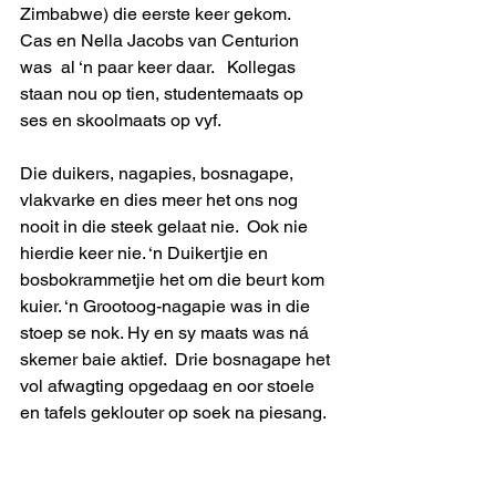
Zimbabwe) die eerste keer gekom.  
Cas en Nella Jacobs van Centurion 
was  al ‘n paar keer daar.   Kollegas 
staan nou op tien, studentemaats op 
ses en skoolmaats op vyf.  
Die duikers, nagapies, bosnagape, 
vlakvarke en dies meer het ons nog 
nooit in die steek gelaat nie.  Ook nie 
hierdie keer nie. ‘n Duikertjie en 
bosbokrammetjie het om die beurt kom 
kuier. ‘n Grootoog-nagapie was in die 
stoep se nok. Hy en sy maats was ná 
skemer baie aktief.  Drie bosnagape het 
vol afwagting opgedaag en oor stoele 
en tafels geklouter op soek na piesang.  
As jy maar sien, het ‘n vlakvark om die 
hoek geloer.  