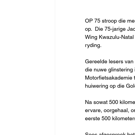
OP 75 stroop die mee
op.  Die 75-jarige 
Wing Kwazulu-Natal t
ryding. 
Gereelde lesers van 
die nuwe glinstering 
Motorfietsakademie t
huiwering op die Gold
Na sowat 500 kilomet
ervare, oorgehaal, on
eerste 500 kilometer
Soos afgespreek het hy