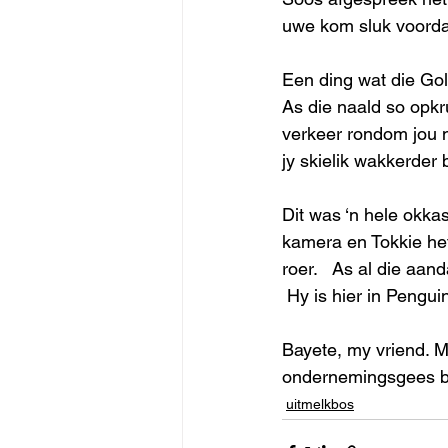
uwe kom sluk voordat
Een ding wat die Gol
As die naald so opkru
verkeer rondom jou n
jy skielik wakkerder
Dit was ‘n hele okka
kamera en Tokkie het
roer.   As al die aa
 Hy is hier in Pengu
Bayete, my vriend. Mo
ondernemingsgees be
uitmelkbos