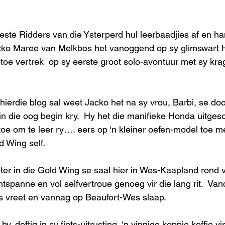
ste Ridders van die Ysterperd hul leerbaadjies af en ha
Jacko Maree van Melkbos het vanoggend op sy glimswart
oe vertrek  op sy eerste groot solo-avontuur met sy kra
hierdie blog sal weet Jacko het na sy vrou, Barbi, se doo
in die oog begin kry.  Hy het die manifieke Honda uitgeso
oe om te leer ry…. eers op ‘n kleiner oefen-model toe m
 Wing self. 
er in die Gold Wing se saal hier in Wes-Kaapland rond 
tspanne en vol selfvertroue genoeg vir die lang rit.  Van
s vreet en vannag op Beaufort-Wes slaap. 
, deftig in sy fiets-uitrusting, ‘n vinnige koppie koffie vi