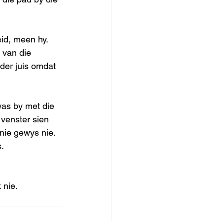
id, meen hy.  
 van die 
der juis omdat 
was by met die 
venster sien 
nie gewys nie.  
. 
nie. 