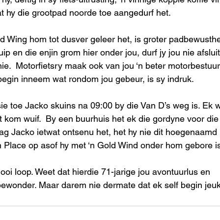
 hy die grootpad noorde toe aangedurf het. 
d Wing hom tot dusver geleer het, is groter padbewusthe
ip en die enjin grom hier onder jou, durf jy jou nie afsluit
ie.  Motorfietsry maak ook van jou ‘n beter motorbestuur
 begin inneem wat rondom jou gebeur, is sy indruk. 
sie toe Jacko skuins na 09:00 by die Van D’s weg is. Ek 
 kom wuif.  By een buurhuis het ek die gordyne voor die 
ndag Jacko ietwat ontsenu het, het hy nie dit hoegenaamd 
in Place op asof hy met ‘n Gold Wind onder hom gebore is
oi loop. Weet dat hierdie 71-jarige jou avontuurlus en 
wonder. Maar darem nie dermate dat ek self begin jeuk 