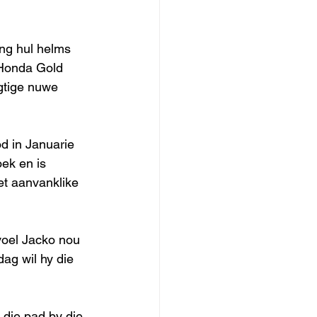
ng hul helms 
 Honda Gold 
gtige nuwe 
d in Januarie 
ek en is 
et aanvanklike 
voel Jacko nou 
dag wil hy die 
r die pad by die 