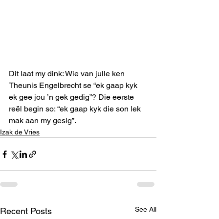
Dit laat my dink: Wie van julle ken 
Theunis Engelbrecht se “ek gaap kyk 
ek gee jou ’n gek gedig”? Die eerste 
reël begin so: “ek gaap kyk die son lek 
mak aan my gesig”.
Izak de Vries
See All
Recent Posts