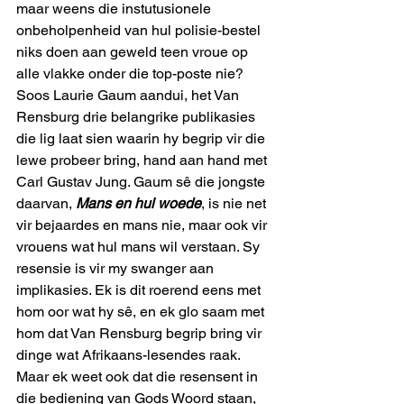
maar weens die instutusionele 
onbeholpenheid van hul polisie-bestel 
niks doen aan geweld teen vroue op 
alle vlakke onder die top-poste nie? 
Soos Laurie Gaum aandui, het Van 
Rensburg drie belangrike publikasies 
die lig laat sien waarin hy begrip vir die 
lewe probeer bring, hand aan hand met 
Carl Gustav Jung. Gaum sê die jongste 
daarvan, 
Mans en hul woede
, is nie net 
vir bejaardes en mans nie, maar ook vir 
vrouens wat hul mans wil verstaan. Sy 
resensie is vir my swanger aan 
implikasies. Ek is dit roerend eens met 
hom oor wat hy sê, en ek glo saam met 
hom dat Van Rensburg begrip bring vir 
dinge wat Afrikaans-lesendes raak. 
Maar ek weet ook dat die resensent in 
die bediening van Gods Woord staan, 