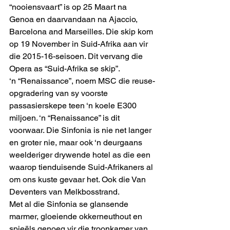
“nooiensvaart” is op 25 Maart na 
Genoa en daarvandaan na Ajaccio, 
Barcelona and Marseilles. Die skip kom 
op 19 November in Suid-Afrika aan vir 
die 2015-16-seisoen. Dit vervang die 
Opera as “Suid-Afrika se skip”.
‘n “Renaissance”, noem MSC die reuse-
opgradering van sy voorste 
passasierskepe teen ‘n koele E300 
miljoen. ‘n “Renaissance” is dit 
voorwaar. Die Sinfonia is nie net langer 
en groter nie, maar ook ‘n deurgaans 
weelderiger drywende hotel as die een 
waarop tienduisende Suid-Afrikaners al 
om ons kuste gevaar het. Ook die Van 
Deventers van Melkbosstrand.
Met al die Sinfonia se glansende 
marmer, gloeiende okkerneuthout en 
spieëls genoeg vir die troonkamer van 