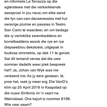
en informele La Terrazza op die 
agterstewe met die verkwikkende 
seesproei in jou neus; om elke aand 
die fyn can-can-danseressies met hul 
swierige pluime en passies in Teatro 
San Carlo te waardeer, en om bedags 
die ry verloklike swembaddens en 
borrelbaddens asook die rye en rye 
diepseeblou dekstoele, uitgepak in 
foutlose simmetrie, op dek 11 te geniet.
Sal dit iemand verras dat die uwe 
sommer dadelik weer plek bespreek 
het? Ja, Johan van Wyk was nie 
verkeerd nie: As jy eers gestaan, lê, 
proe het, raak jy meer erg. Die VanD’s 
klim op 25 April 2016 in Kaapstad op 
die nuwe Sinfonia vir ‘n vaart na 
Walvisbaai. Ons kajuit is nommer 8196. 
Wie vaar saam?