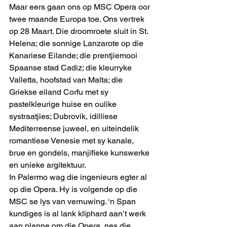
Maar eers gaan ons op MSC Opera oor 
twee maande Europa toe. Ons vertrek 
op 28 Maart. Die droomroete sluit in St. 
Helena; die sonnige Lanzarote op die 
Kanariese Eilande; die prentjiemooi 
Spaanse stad Cadiz; die kleurryke 
Valletta, hoofstad van Malta; die 
Griekse eiland Corfu met sy 
pastelkleurige huise en oulike 
systraatjies; Dubrovik, idilliese 
Mediterreense juweel, en uiteindelik 
romantiese Venesie met sy kanale, 
brue en gondels, manjifieke kunswerke 
en unieke argitektuur.
In Palermo wag die ingenieurs egter al 
op die Opera. Hy is volgende op die 
MSC se lys van vernuwing. ‘n Span 
kundiges is al lank kliphard aan’t werk 
aan planne om die Opera, nes die 