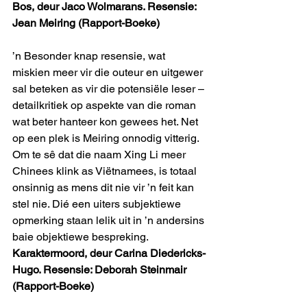
Bos, deur Jaco Wolmarans. Resensie: 
Jean Meiring (Rapport-Boeke)
’n Besonder knap resensie, wat 
miskien meer vir die outeur en uitgewer 
sal beteken as vir die potensiële leser – 
detailkritiek op aspekte van die roman 
wat beter hanteer kon gewees het. Net 
op een plek is Meiring onnodig vitterig. 
Om te sê dat die naam Xing Li meer 
Chinees klink as Viëtnamees, is totaal 
onsinnig as mens dit nie vir ’n feit kan 
stel nie. Dié een uiters subjektiewe 
opmerking staan lelik uit in ’n andersins 
baie objektiewe bespreking.
Karaktermoord, deur Carina Diedericks-
Hugo. Resensie: Deborah Steinmair 
(Rapport-Boeke)