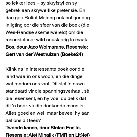
so lekker lees – sy skryfstyl en sy 
gebrek aan skrywerlike pretensie. En 
dan gee Retief-Meiring ook net genoeg 
inligting oor die sfeer van die boek (die 
Wes-Randse skemerwêreld) om die 
resensieleser wild nuuskierig te maak.
Bos, deur Jaco Wolmarans. Resensie: 
Gert van der Westhuizen (Boeke24)
Klink na ’n interessante boek oor die 
land waarin ons woon, en die dinge 
wat rondom ons vrot. Dit stel ’n nuwe 
standaard vir die spanningsverhaal, sê 
die resensent, en hy voel duidelik dat 
dit ’n boek vir die denkende mens is. 
Alles goed en wel, maar beveel hy aan 
dat ons dit lees?
Tweede kanse, deur Stefan Enslin. 
Resensie: Alet Mihalik (FMR en LitNet)