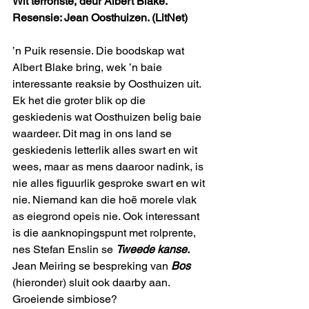
Wit terroriste, deur Albert Blake. 
Resensie: Jean Oosthuizen. (LitNet)
’n Puik resensie. Die boodskap wat 
Albert Blake bring, wek ’n baie 
interessante reaksie by Oosthuizen uit. 
Ek het die groter blik op die 
geskiedenis wat Oosthuizen belig baie 
waardeer. Dit mag in ons land se 
geskiedenis letterlik alles swart en wit 
wees, maar as mens daaroor nadink, is 
nie alles figuurlik gesproke swart en wit 
nie. Niemand kan die hoë morele vlak 
as eiegrond opeis nie. Ook interessant 
is die aanknopingspunt met rolprente, 
nes Stefan Enslin se 
Tweede kanse.
Jean Meiring se bespreking van 
Bos
(hieronder) sluit ook daarby aan. 
Groeiende simbiose?