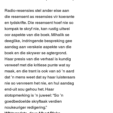
Radio-resensies stel ander eise aan 
die resensent as resensies vir koerante 
en tydskrifte. Die resensent hoef nie so 
kompak te skryf nie, kan rustig uitwei 
oor aspekte van die boek. Mihalik se 
deeglike, indringende bespreking gee 
aandag aan verskeie aspekte van die 
boek en die skrywer se agtergrond. 
Haar presis van die verhaal is kundig 
verweef met die kritiese punte wat sy 
maak, en die trant is ook van só ’n aard 
dat ’n mens weet dat sy haar luisteraars 
nie so vervreem het nie, en hul aandag 
end-uit sou gehou het. Haar 
slotopmerking is ’n juweel: “So ’n 
goedbedoelde skryftaak verdien 
noukeuriger redigering.”