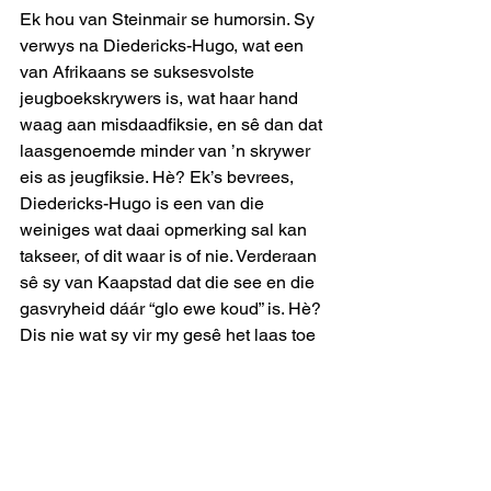
Ek hou van Steinmair se humorsin. Sy 
verwys na Diedericks-Hugo, wat een 
van Afrikaans se suksesvolste 
jeugboekskrywers is, wat haar hand 
waag aan misdaadfiksie, en sê dan dat 
laasgenoemde minder van ’n skrywer 
eis as jeugfiksie. Hè? Ek’s bevrees, 
Diedericks-Hugo is een van die 
weiniges wat daai opmerking sal kan 
takseer, of dit waar is of nie. Verderaan 
sê sy van Kaapstad dat die see en die 
gasvryheid dáár “glo ewe koud” is. Hè? 
Dis nie wat sy vir my gesê het laas toe 
ons gaan uiteet het nie.
Die Val/The Fall, deur Johannes van 
Eeden. Resensent: Gilbert Gibson. 
(Rapport-Boeke)