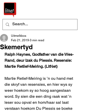
Uitmelkbos
Feb 21, 2019
3 min read
Skemertyd
Ralph Haynes, Godfather van die Wes-
Rand, deur Izak du Plessis. Resensie: 
Martie Retiief-Meiring. (LitNet)
Martie Retief-Meiring is ’n ou hand met 
die skryf van resensies, en hier wys sy 
weer hoekom sy so hoog aangeslaan 
word. Sy sien die een ding raak wat ’n 
leser sou opval en hom/haar sal laat 
verstaan hoekom Du Plessis se boeke 